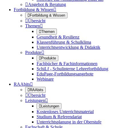

Angebot & Beratung
Fortbildung & Wissen


Fortbildung & Wissen

Übersicht
Themen


Themen
Gesundheit & Resilienz
Klassenführung & Schulklima
Unterrichtsentwicklung & Didaktik
Produkte


Produkte
Fachbücher & Fachinformationen
SchiLf - Schulinterne Lehrerfortbildung
EduPage-Fortbildungsangebote
Webinare
RAAbits


RAAbits

Übersicht
Leistungen


Leistungen
Kostenloses Unterrichtsmaterial
Studium & Referendariat
Unterrichtsplanung in der Oberstufe
Fachschaft & Schule