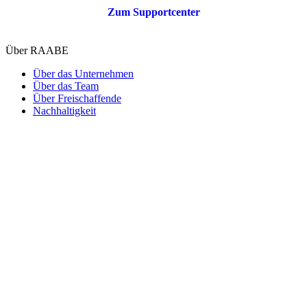
Zum Supportcenter
Über RAABE
Über das Unternehmen
Über das Team
Über Freischaffende
Nachhaltigkeit
Kooperationen
Referenzen
RAABE Newsletter
EduPage Newsletter
Schulleitung Newsletter
Jobs & Karriere
Arbeiten bei RAABE
Stellenangebote
Freischaffende gesucht
Mehr im Web
Magazin
Aktionen & Angebote