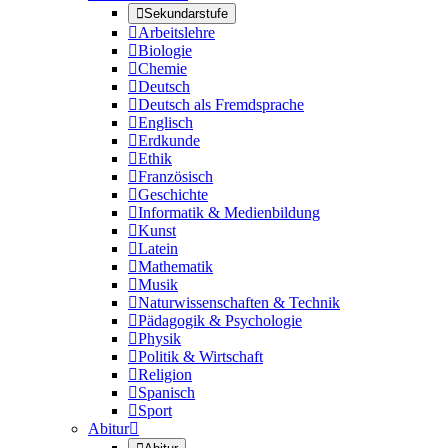

Sekundarstufe

Arbeitslehre

Biologie

Chemie

Deutsch

Deutsch als Fremdsprache

Englisch

Erdkunde

Ethik

Französisch

Geschichte

Informatik & Medienbildung

Kunst

Latein

Mathematik

Musik

Naturwissenschaften & Technik

Pädagogik & Psychologie

Physik

Politik & Wirtschaft

Religion

Spanisch

Sport
Abitur
