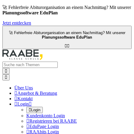
🚀 Fehlerfreie Abiturorganisation an einem Nachmittag? Mit unserer
Planungssoftware EduPlan
Jetzt entdecken
🚀 Fehlerfreie Abiturorganisation an einem Nachmittag? Mit unserer
Planungssoftware EduPlan




Über Uns

Angebot & Beratung

Kontakt

Login


Login
Kundenkonto Login

Registrieren bei RAABE

EduPage Login

RAAbits Login