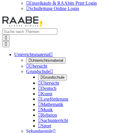

Einzelkäufe & RAAbits Print Login

Schulleitung Online Login


Unterrichtsmaterial


Unterrichtsmaterial

Übersicht
Grundschule


Grundschule

Übersicht

Deutsch

Kunst

Leseförderung

Mathematik

Musik

Religion

Sachunterricht

Sport
Sekundarstufe
