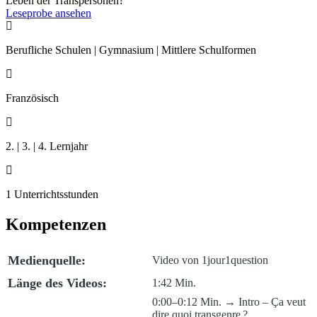
Leben der Transpersonen?
Leseprobe ansehen

Berufliche Schulen | Gymnasium | Mittlere Schulformen

Französisch

2. | 3. | 4. Lernjahr

1 Unterrichtsstunden
Kompetenzen
Medienquelle:
Video von 1jour1question
Länge des Videos:
1:42 Min.
0:00–0:12 Min. → Intro – Ça veut
dire quoi transgenre ?