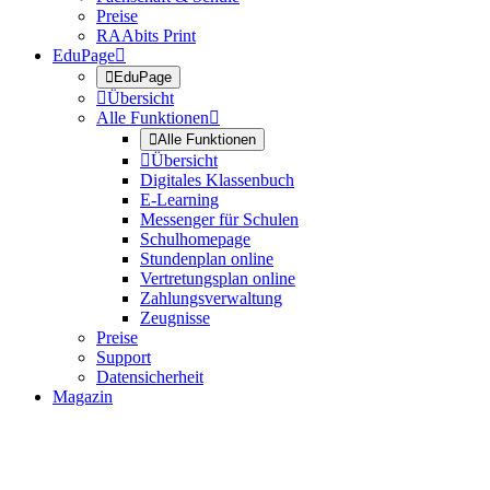
Preise
RAAbits Print
EduPage


EduPage

Übersicht
Alle Funktionen


Alle Funktionen

Übersicht
Digitales Klassenbuch
E-Learning
Messenger für Schulen
Schulhomepage
Stundenplan online
Vertretungsplan online
Zahlungsverwaltung
Zeugnisse
Preise
Support
Datensicherheit
Magazin