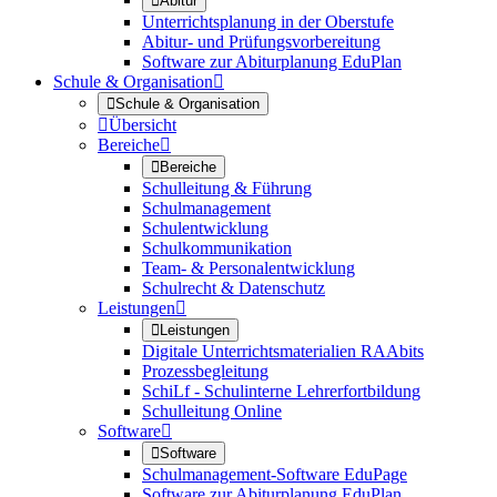

Abitur
Unterrichtsplanung in der Oberstufe
Abitur- und Prüfungsvorbereitung
Software zur Abiturplanung EduPlan
Schule & Organisation


Schule & Organisation

Übersicht
Bereiche


Bereiche
Schulleitung & Führung
Schulmanagement
Schulentwicklung
Schulkommunikation
Team- & Personalentwicklung
Schulrecht & Datenschutz
Leistungen


Leistungen
Digitale Unterrichtsmaterialien RAAbits
Prozessbegleitung
SchiLf - Schulinterne Lehrerfortbildung
Schulleitung Online
Software


Software
Schulmanagement-Software EduPage
Software zur Abiturplanung EduPlan