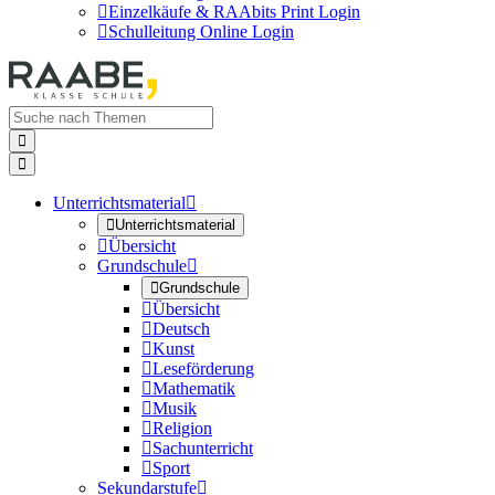

Einzelkäufe & RAAbits Print Login

Schulleitung Online Login


Unterrichtsmaterial


Unterrichtsmaterial

Übersicht
Grundschule


Grundschule

Übersicht

Deutsch

Kunst

Leseförderung

Mathematik

Musik

Religion

Sachunterricht

Sport
Sekundarstufe
