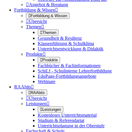

Angebot & Beratung
Fortbildung & Wissen


Fortbildung & Wissen

Übersicht
Themen


Themen
Gesundheit & Resilienz
Klassenführung & Schulklima
Unterrichtsentwicklung & Didaktik
Produkte


Produkte
Fachbücher & Fachinformationen
SchiLf - Schulinterne Lehrerfortbildung
EduPage-Fortbildungsangebote
Webinare
RAAbits


RAAbits

Übersicht
Leistungen


Leistungen
Kostenloses Unterrichtsmaterial
Studium & Referendariat
Unterrichtsplanung in der Oberstufe
Fachschaft & Schule