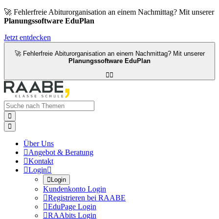
🚀 Fehlerfreie Abiturorganisation an einem Nachmittag? Mit unserer
Planungssoftware EduPlan
Jetzt entdecken
🚀 Fehlerfreie Abiturorganisation an einem Nachmittag? Mit unserer
Planungssoftware EduPlan




Über Uns

Angebot & Beratung

Kontakt

Login


Login
Kundenkonto Login

Registrieren bei RAABE

EduPage Login

RAAbits Login