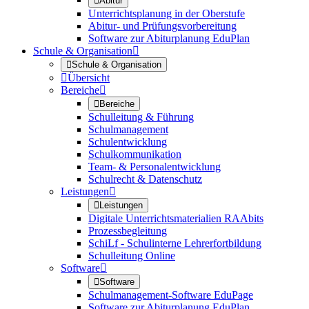

Abitur
Unterrichtsplanung in der Oberstufe
Abitur- und Prüfungsvorbereitung
Software zur Abiturplanung EduPlan
Schule & Organisation


Schule & Organisation

Übersicht
Bereiche


Bereiche
Schulleitung & Führung
Schulmanagement
Schulentwicklung
Schulkommunikation
Team- & Personalentwicklung
Schulrecht & Datenschutz
Leistungen


Leistungen
Digitale Unterrichtsmaterialien RAAbits
Prozessbegleitung
SchiLf - Schulinterne Lehrerfortbildung
Schulleitung Online
Software


Software
Schulmanagement-Software EduPage
Software zur Abiturplanung EduPlan