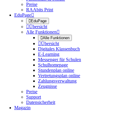
Preise
RAAbits Print
EduPage


EduPage

Übersicht
Alle Funktionen


Alle Funktionen

Übersicht
Digitales Klassenbuch
E-Learning
Messenger für Schulen
Schulhomepage
Stundenplan online
Vertretungsplan online
Zahlungsverwaltung
Zeugnisse
Preise
Support
Datensicherheit
Magazin