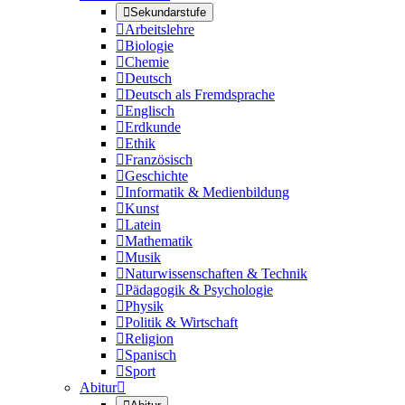

Sekundarstufe

Arbeitslehre

Biologie

Chemie

Deutsch

Deutsch als Fremdsprache

Englisch

Erdkunde

Ethik

Französisch

Geschichte

Informatik & Medienbildung

Kunst

Latein

Mathematik

Musik

Naturwissenschaften & Technik

Pädagogik & Psychologie

Physik

Politik & Wirtschaft

Religion

Spanisch

Sport
Abitur
