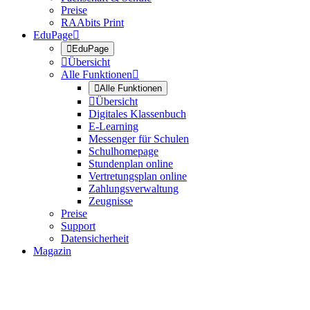
Preise
RAAbits Print
EduPage


EduPage

Übersicht
Alle Funktionen


Alle Funktionen

Übersicht
Digitales Klassenbuch
E-Learning
Messenger für Schulen
Schulhomepage
Stundenplan online
Vertretungsplan online
Zahlungsverwaltung
Zeugnisse
Preise
Support
Datensicherheit
Magazin