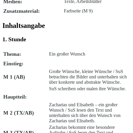
Medien:
Texte, Arbeitsblätter
Zusatzmaterial:
Farbseite (M 9)
Inhaltsangabe
1. Stunde
Thema:
Ein großer Wunsch
Einstieg:
Große Wünsche, kleine Wünsche
/ SuS
M 1 (AB)
betrachten die Bilder und unterhalten sich
über konkrete und abstrakte Wünsche.
SuS schreiben oder malen ihre Wünsche.
Hauptteil:
Zacharias und Elisabeth – ein großer
Wunsch /
SuS lesen den Text und
M 2 (TX/AB)
unterhalten sich über den Wunsch von
Zacharias und Elisabeth.
Zacharias bekommt eine besondere
M 3 (TX/AB)
Aufgabe
/ SuS lesen den Text und