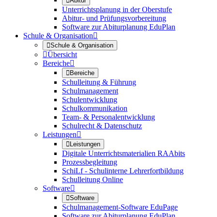

Abitur
Unterrichtsplanung in der Oberstufe
Abitur- und Prüfungsvorbereitung
Software zur Abiturplanung EduPlan
Schule & Organisation


Schule & Organisation

Übersicht
Bereiche


Bereiche
Schulleitung & Führung
Schulmanagement
Schulentwicklung
Schulkommunikation
Team- & Personalentwicklung
Schulrecht & Datenschutz
Leistungen


Leistungen
Digitale Unterrichtsmaterialien RAAbits
Prozessbegleitung
SchiLf - Schulinterne Lehrerfortbildung
Schulleitung Online
Software


Software
Schulmanagement-Software EduPage
Software zur Abiturplanung EduPlan