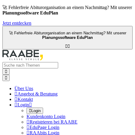
🚀 Fehlerfreie Abiturorganisation an einem Nachmittag? Mit unserer
Planungssoftware EduPlan
Jetzt entdecken
🚀 Fehlerfreie Abiturorganisation an einem Nachmittag? Mit unserer
Planungssoftware EduPlan




Über Uns

Angebot & Beratung

Kontakt

Login


Login
Kundenkonto Login

Registrieren bei RAABE

EduPage Login

RAAbits Login