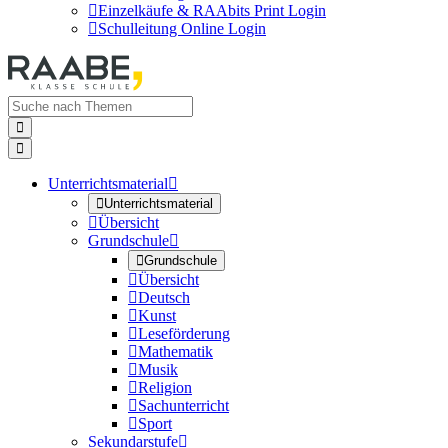

Einzelkäufe & RAAbits Print Login

Schulleitung Online Login


Unterrichtsmaterial


Unterrichtsmaterial

Übersicht
Grundschule


Grundschule

Übersicht

Deutsch

Kunst

Leseförderung

Mathematik

Musik

Religion

Sachunterricht

Sport
Sekundarstufe
