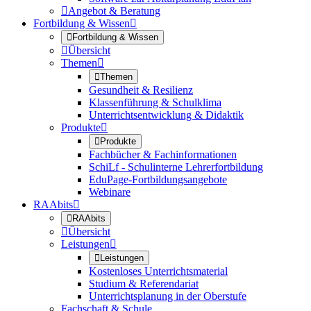

Angebot & Beratung
Fortbildung & Wissen


Fortbildung & Wissen

Übersicht
Themen


Themen
Gesundheit & Resilienz
Klassenführung & Schulklima
Unterrichtsentwicklung & Didaktik
Produkte


Produkte
Fachbücher & Fachinformationen
SchiLf - Schulinterne Lehrerfortbildung
EduPage-Fortbildungsangebote
Webinare
RAAbits


RAAbits

Übersicht
Leistungen


Leistungen
Kostenloses Unterrichtsmaterial
Studium & Referendariat
Unterrichtsplanung in der Oberstufe
Fachschaft & Schule