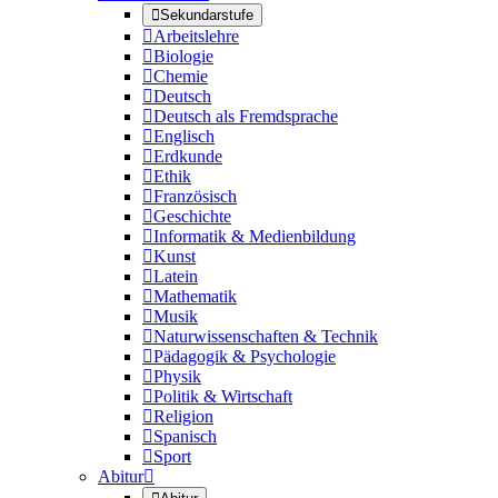

Sekundarstufe

Arbeitslehre

Biologie

Chemie

Deutsch

Deutsch als Fremdsprache

Englisch

Erdkunde

Ethik

Französisch

Geschichte

Informatik & Medienbildung

Kunst

Latein

Mathematik

Musik

Naturwissenschaften & Technik

Pädagogik & Psychologie

Physik

Politik & Wirtschaft

Religion

Spanisch

Sport
Abitur
