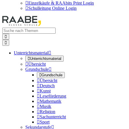

Einzelkäufe & RAAbits Print Login

Schulleitung Online Login


Unterrichtsmaterial


Unterrichtsmaterial

Übersicht
Grundschule


Grundschule

Übersicht

Deutsch

Kunst

Leseförderung

Mathematik

Musik

Religion

Sachunterricht

Sport
Sekundarstufe
