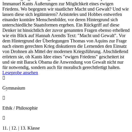
Immanuel Kants Äußerungen zur Möglichkeit eines ewigen
Friedens. Wo begegnen wir staatlicher Macht und Gewalt? Und wie
lassen diese sich legitimieren? Aristoteles und Hobbes entwerfen
einander konträre Menschenbilder, vor deren Hintergrund sich
unterschiedliche Staatsformen ergeben. Ein Rückgriff auf diese
Denker ist hinsichtlich der zuvor genannten Fragen ebenso erhellend
wie ein Blick auf Hannah Arendts Text: "Macht und Gewalt". Vor
dem Hintergrund der Überlegungen Thomas von Aquins zur Frage
nach einem gerechten Krieg diskutieren die Lernenden den Einsatz
von Drohnen als Mittel der modernen Kriegsführung. Abschließend
erörtern sie, ob Kants Idee eines "ewigen Friedens" gescheitert ist
und sie mit Barack Obama die Anwendung von Gewalt nicht nur
für notwendig, sondern auch für moralisch gerechtfertigt halten.
Leseprobe ansehen

Gymnasium

Ethik / Philosophie

11. | 12. | 13. Klasse