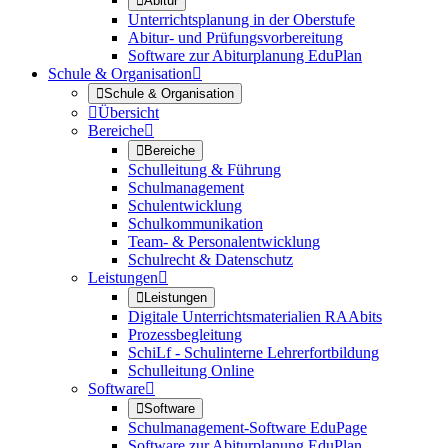

Abitur
Unterrichtsplanung in der Oberstufe
Abitur- und Prüfungsvorbereitung
Software zur Abiturplanung EduPlan
Schule & Organisation


Schule & Organisation

Übersicht
Bereiche


Bereiche
Schulleitung & Führung
Schulmanagement
Schulentwicklung
Schulkommunikation
Team- & Personalentwicklung
Schulrecht & Datenschutz
Leistungen


Leistungen
Digitale Unterrichtsmaterialien RAAbits
Prozessbegleitung
SchiLf - Schulinterne Lehrerfortbildung
Schulleitung Online
Software


Software
Schulmanagement-Software EduPage
Software zur Abiturplanung EduPlan