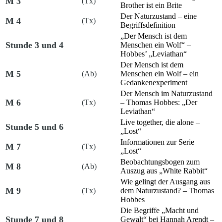
M 3
(Tx)
Brother
ist ein Brite
Der Naturzustand – eine
M 4
(Tx)
Begriffsdefinition
„Der Mensch ist dem
Stunde 3 und 4
Menschen ein Wolf“ –
Hobbes’ „Leviathan“
Der Mensch ist dem
M 5
(Ab)
Menschen ein Wolf – ein
Gedankenexperiment
Der Mensch im Naturzustand
M 6
(Tx)
– Thomas Hobbes: „Der
Leviathan“
Live together, die alone –
Stunde 5 und 6
„Lost“
Informationen zur Serie
M 7
(Tx)
„Lost“
Beobachtungsbogen zum
M 8
(Ab)
Auszug aus „White Rabbit“
Wie gelingt der Ausgang aus
M 9
(Tx)
dem Naturzustand? – Thomas
Hobbes
Die Begriffe „Macht und
Stunde 7 und 8
Gewalt“ bei Hannah Arendt –