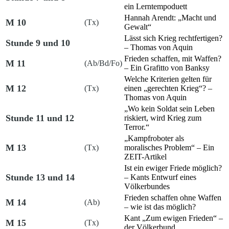
ein Lerntempoduett
Hannah Arendt: „Macht und
M 10
(Tx)
Gewalt“
Lässt sich Krieg rechtfertigen?
Stunde 9 und 10
– Thomas von Aquin
Frieden schaffen, mit Waffen?
M 11
(Ab/Bd/Fo)
– Ein Grafitto von Banksy
Welche Kriterien gelten für
M 12
(Tx)
einen „gerechten Krieg“? –
Thomas von Aquin
„Wo kein Soldat sein Leben
Stunde 11 und 12
riskiert, wird Krieg zum
Terror.“
„Kampfroboter als
M 13
(Tx)
moralisches Problem“ – Ein
ZEIT-Artikel
Ist ein ewiger Friede möglich?
Stunde 13 und 14
– Kants Entwurf eines
Völkerbundes
Frieden schaffen ohne Waffen
M 14
(Ab)
– wie ist das möglich?
Kant „Zum ewigen Frieden“ –
M 15
(Tx)
der Völkerbund