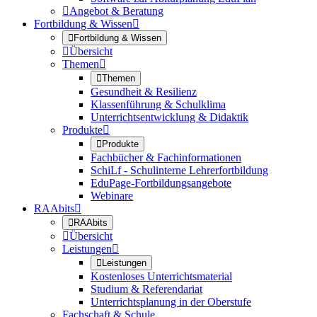

Angebot & Beratung
Fortbildung & Wissen


Fortbildung & Wissen

Übersicht
Themen


Themen
Gesundheit & Resilienz
Klassenführung & Schulklima
Unterrichtsentwicklung & Didaktik
Produkte


Produkte
Fachbücher & Fachinformationen
SchiLf - Schulinterne Lehrerfortbildung
EduPage-Fortbildungsangebote
Webinare
RAAbits


RAAbits

Übersicht
Leistungen


Leistungen
Kostenloses Unterrichtsmaterial
Studium & Referendariat
Unterrichtsplanung in der Oberstufe
Fachschaft & Schule