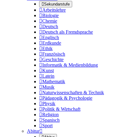

Sekundarstufe

Arbeitslehre

Biologie

Chemie

Deutsch

Deutsch als Fremdsprache

Englisch

Erdkunde

Ethik

Französisch

Geschichte

Informatik & Medienbildung

Kunst

Latein

Mathematik

Musik

Naturwissenschaften & Technik

Pädagogik & Psychologie

Physik

Politik & Wirtschaft

Religion

Spanisch

Sport
Abitur
