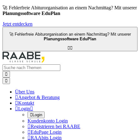
🚀 Fehlerfreie Abiturorganisation an einem Nachmittag? Mit unserer
Planungssoftware EduPlan
Jetzt entdecken
🚀 Fehlerfreie Abiturorganisation an einem Nachmittag? Mit unserer
Planungssoftware EduPlan




Über Uns

Angebot & Beratung

Kontakt

Login


Login
Kundenkonto Login

Registrieren bei RAABE

EduPage Login

RAAbits Login