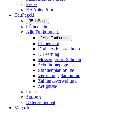
Preise
RAAbits Print
EduPage


EduPage

Übersicht
Alle Funktionen


Alle Funktionen

Übersicht
Digitales Klassenbuch
E-Learning
Messenger für Schulen
Schulhomepage
Stundenplan online
Vertretungsplan online
Zahlungsverwaltung
Zeugnisse
Preise
Support
Datensicherheit
Magazin