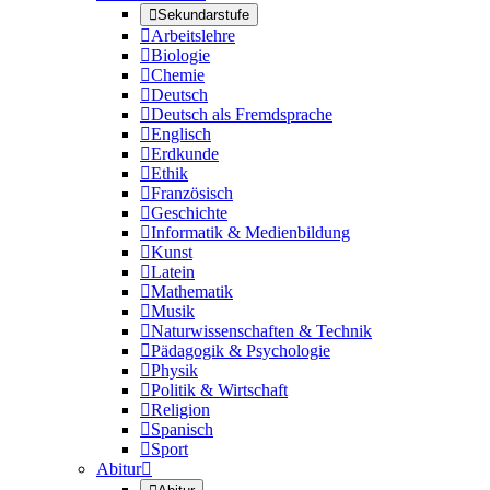

Sekundarstufe

Arbeitslehre

Biologie

Chemie

Deutsch

Deutsch als Fremdsprache

Englisch

Erdkunde

Ethik

Französisch

Geschichte

Informatik & Medienbildung

Kunst

Latein

Mathematik

Musik

Naturwissenschaften & Technik

Pädagogik & Psychologie

Physik

Politik & Wirtschaft

Religion

Spanisch

Sport
Abitur
