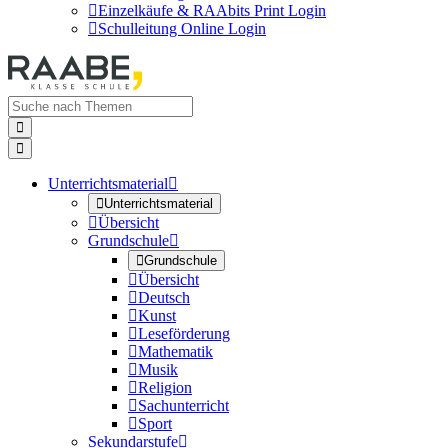

Einzelkäufe & RAAbits Print Login

Schulleitung Online Login


Unterrichtsmaterial


Unterrichtsmaterial

Übersicht
Grundschule


Grundschule

Übersicht

Deutsch

Kunst

Leseförderung

Mathematik

Musik

Religion

Sachunterricht

Sport
Sekundarstufe
