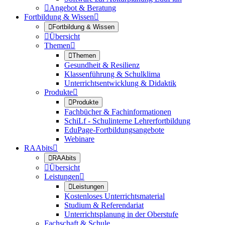

Angebot & Beratung
Fortbildung & Wissen


Fortbildung & Wissen

Übersicht
Themen


Themen
Gesundheit & Resilienz
Klassenführung & Schulklima
Unterrichtsentwicklung & Didaktik
Produkte


Produkte
Fachbücher & Fachinformationen
SchiLf - Schulinterne Lehrerfortbildung
EduPage-Fortbildungsangebote
Webinare
RAAbits


RAAbits

Übersicht
Leistungen


Leistungen
Kostenloses Unterrichtsmaterial
Studium & Referendariat
Unterrichtsplanung in der Oberstufe
Fachschaft & Schule