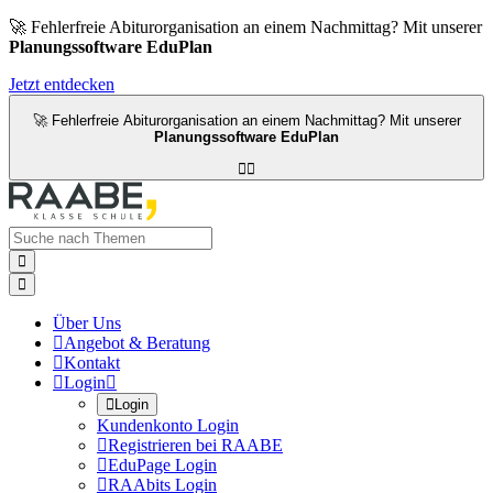
🚀 Fehlerfreie Abiturorganisation an einem Nachmittag? Mit unserer
Planungssoftware EduPlan
Jetzt entdecken
🚀 Fehlerfreie Abiturorganisation an einem Nachmittag? Mit unserer
Planungssoftware EduPlan




Über Uns

Angebot & Beratung

Kontakt

Login


Login
Kundenkonto Login

Registrieren bei RAABE

EduPage Login

RAAbits Login