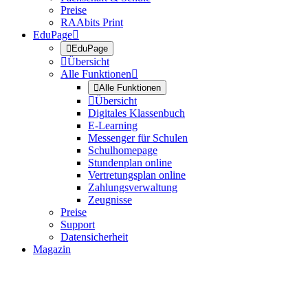
Preise
RAAbits Print
EduPage


EduPage

Übersicht
Alle Funktionen


Alle Funktionen

Übersicht
Digitales Klassenbuch
E-Learning
Messenger für Schulen
Schulhomepage
Stundenplan online
Vertretungsplan online
Zahlungsverwaltung
Zeugnisse
Preise
Support
Datensicherheit
Magazin