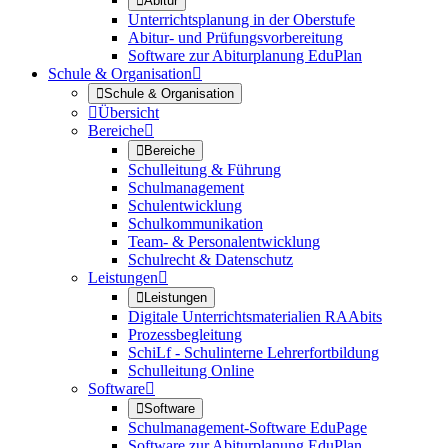

Abitur
Unterrichtsplanung in der Oberstufe
Abitur- und Prüfungsvorbereitung
Software zur Abiturplanung EduPlan
Schule & Organisation


Schule & Organisation

Übersicht
Bereiche


Bereiche
Schulleitung & Führung
Schulmanagement
Schulentwicklung
Schulkommunikation
Team- & Personalentwicklung
Schulrecht & Datenschutz
Leistungen


Leistungen
Digitale Unterrichtsmaterialien RAAbits
Prozessbegleitung
SchiLf - Schulinterne Lehrerfortbildung
Schulleitung Online
Software


Software
Schulmanagement-Software EduPage
Software zur Abiturplanung EduPlan