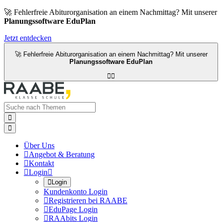
🚀 Fehlerfreie Abiturorganisation an einem Nachmittag? Mit unserer
Planungssoftware EduPlan
Jetzt entdecken
🚀 Fehlerfreie Abiturorganisation an einem Nachmittag? Mit unserer
Planungssoftware EduPlan




Über Uns

Angebot & Beratung

Kontakt

Login


Login
Kundenkonto Login

Registrieren bei RAABE

EduPage Login

RAAbits Login