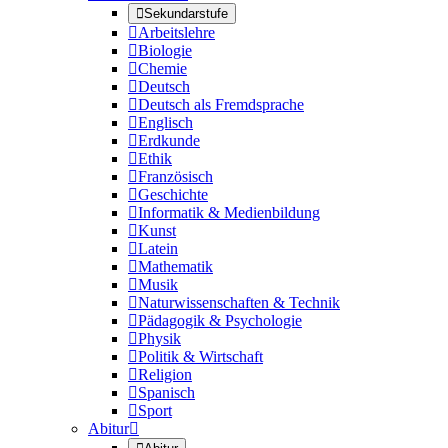

Sekundarstufe

Arbeitslehre

Biologie

Chemie

Deutsch

Deutsch als Fremdsprache

Englisch

Erdkunde

Ethik

Französisch

Geschichte

Informatik & Medienbildung

Kunst

Latein

Mathematik

Musik

Naturwissenschaften & Technik

Pädagogik & Psychologie

Physik

Politik & Wirtschaft

Religion

Spanisch

Sport
Abitur
