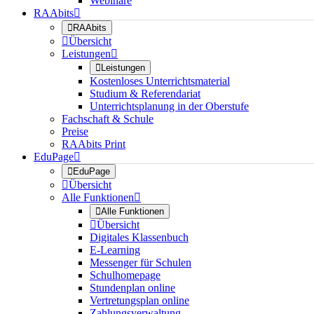
Webinare
RAAbits


RAAbits

Übersicht
Leistungen


Leistungen
Kostenloses Unterrichtsmaterial
Studium & Referendariat
Unterrichtsplanung in der Oberstufe
Fachschaft & Schule
Preise
RAAbits Print
EduPage


EduPage

Übersicht
Alle Funktionen


Alle Funktionen

Übersicht
Digitales Klassenbuch
E-Learning
Messenger für Schulen
Schulhomepage
Stundenplan online
Vertretungsplan online
Zahlungsverwaltung