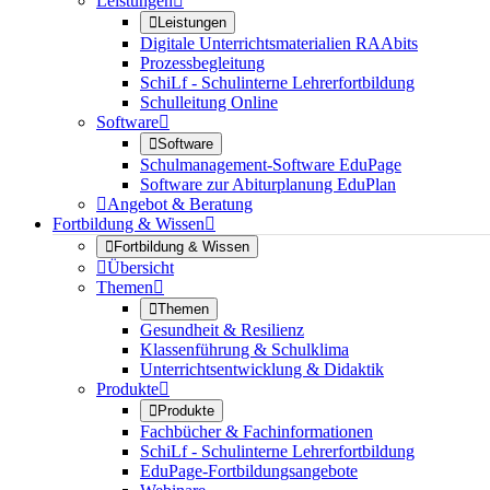
Leistungen


Leistungen
Digitale Unterrichtsmaterialien RAAbits
Prozessbegleitung
SchiLf - Schulinterne Lehrerfortbildung
Schulleitung Online
Software


Software
Schulmanagement-Software EduPage
Software zur Abiturplanung EduPlan

Angebot & Beratung
Fortbildung & Wissen


Fortbildung & Wissen

Übersicht
Themen


Themen
Gesundheit & Resilienz
Klassenführung & Schulklima
Unterrichtsentwicklung & Didaktik
Produkte


Produkte
Fachbücher & Fachinformationen
SchiLf - Schulinterne Lehrerfortbildung
EduPage-Fortbildungsangebote