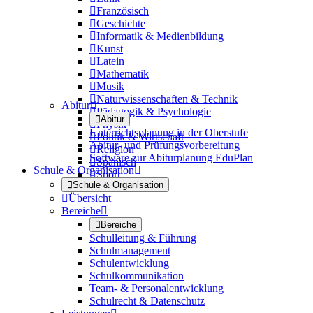

Französisch

Geschichte

Informatik & Medienbildung

Kunst

Latein

Mathematik

Musik

Naturwissenschaften & Technik
Abitur


Pädagogik & Psychologie

Abitur

Physik
Unterrichtsplanung in der Oberstufe

Politik & Wirtschaft
Abitur- und Prüfungsvorbereitung

Religion
Software zur Abiturplanung EduPlan

Spanisch
Schule & Organisation


Sport

Schule & Organisation

Übersicht
Bereiche


Bereiche
Schulleitung & Führung
Schulmanagement
Schulentwicklung
Schulkommunikation
Team- & Personalentwicklung
Schulrecht & Datenschutz