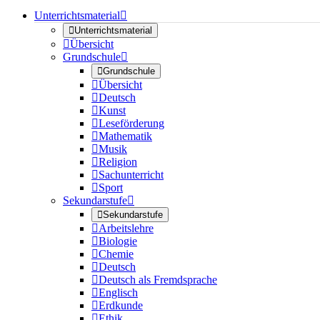
Unterrichtsmaterial


Unterrichtsmaterial

Übersicht
Grundschule


Grundschule

Übersicht

Deutsch

Kunst

Leseförderung

Mathematik

Musik

Religion

Sachunterricht

Sport
Sekundarstufe


Sekundarstufe

Arbeitslehre

Biologie

Chemie

Deutsch

Deutsch als Fremdsprache

Englisch

Erdkunde

Ethik