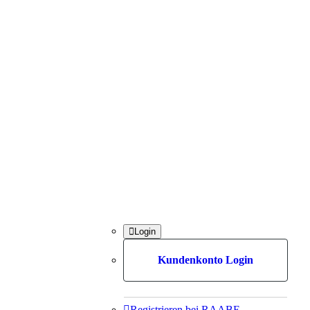

Login
Kundenkonto Login

Registrieren bei RAABE