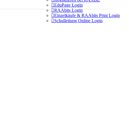

EduPage Login

RAAbits Login

Einzelkäufe & RAAbits Print Login

Schulleitung Online Login