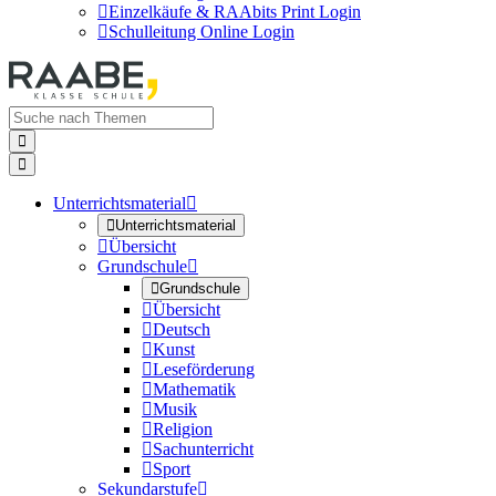

Einzelkäufe & RAAbits Print Login

Schulleitung Online Login


Unterrichtsmaterial


Unterrichtsmaterial

Übersicht
Grundschule


Grundschule

Übersicht

Deutsch

Kunst

Leseförderung

Mathematik

Musik

Religion

Sachunterricht

Sport
Sekundarstufe
