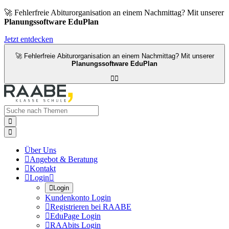
🚀 Fehlerfreie Abiturorganisation an einem Nachmittag? Mit unserer
Planungssoftware EduPlan
Jetzt entdecken
🚀 Fehlerfreie Abiturorganisation an einem Nachmittag? Mit unserer
Planungssoftware EduPlan




Über Uns

Angebot & Beratung

Kontakt

Login


Login
Kundenkonto Login

Registrieren bei RAABE

EduPage Login

RAAbits Login