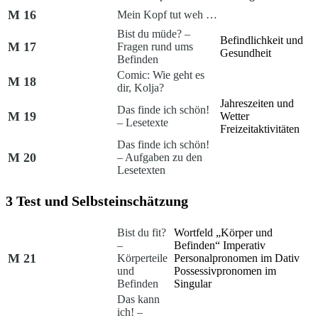
M 16
Mein Kopf tut weh …
Bist du müde? –
Befindlichkeit und
M 17
Fragen rund ums
Gesundheit
Befinden
Comic: Wie geht es
M 18
dir, Kolja?
Jahreszeiten und
Das finde ich schön!
M 19
Wetter
– Lesetexte
Freizeitaktivitäten
Das finde ich schön!
M 20
– Aufgaben zu den
Lesetexten
3 Test und Selbsteinschätzung
Bist du fit?
Wortfeld „Körper und
–
Befinden“
Imperativ
M 21
Körperteile
Personalpronomen im Dativ
und
Possessivpronomen im
Befinden
Singular
Das kann
ich! –