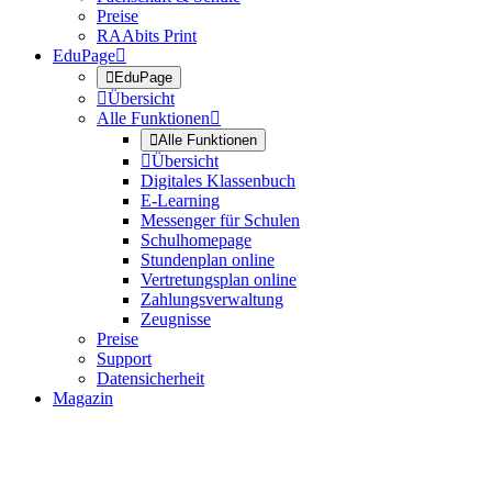
Preise
RAAbits Print
EduPage


EduPage

Übersicht
Alle Funktionen


Alle Funktionen

Übersicht
Digitales Klassenbuch
E-Learning
Messenger für Schulen
Schulhomepage
Stundenplan online
Vertretungsplan online
Zahlungsverwaltung
Zeugnisse
Preise
Support
Datensicherheit
Magazin