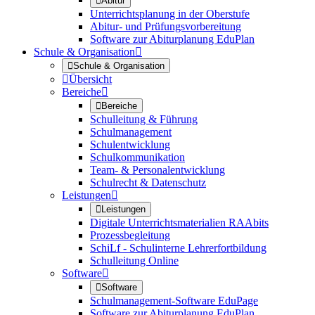

Abitur
Unterrichtsplanung in der Oberstufe
Abitur- und Prüfungsvorbereitung
Software zur Abiturplanung EduPlan
Schule & Organisation


Schule & Organisation

Übersicht
Bereiche


Bereiche
Schulleitung & Führung
Schulmanagement
Schulentwicklung
Schulkommunikation
Team- & Personalentwicklung
Schulrecht & Datenschutz
Leistungen


Leistungen
Digitale Unterrichtsmaterialien RAAbits
Prozessbegleitung
SchiLf - Schulinterne Lehrerfortbildung
Schulleitung Online
Software


Software
Schulmanagement-Software EduPage
Software zur Abiturplanung EduPlan