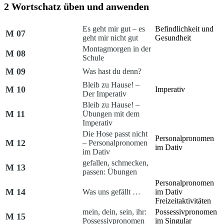
2 Wortschatz üben und anwenden
Es geht mir gut – es
Befindlichkeit und
M 07
geht mir nicht gut
Gesundheit
Montagmorgen in der
M 08
Schule
M 09
Was hast du denn?
Bleib zu Hause! –
M 10
Imperativ
Der Imperativ
Bleib zu Hause! –
M 11
Übungen mit dem
Imperativ
Die Hose passt nicht
Personalpronomen
M 12
– Personalpronomen
im Dativ
im Dativ
gefallen, schmecken,
M 13
passen:
Übungen
Personalpronomen
M 14
Was uns gefällt …
im Dativ
Freizeitaktivitäten
mein, dein, sein, ihr:
Possessivpronomen
M 15
Possessivpronomen
im Singular