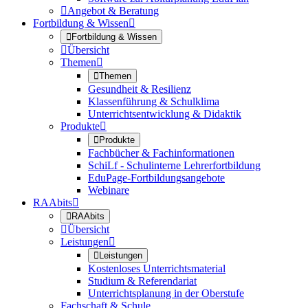

Angebot & Beratung
Fortbildung & Wissen


Fortbildung & Wissen

Übersicht
Themen


Themen
Gesundheit & Resilienz
Klassenführung & Schulklima
Unterrichtsentwicklung & Didaktik
Produkte


Produkte
Fachbücher & Fachinformationen
SchiLf - Schulinterne Lehrerfortbildung
EduPage-Fortbildungsangebote
Webinare
RAAbits


RAAbits

Übersicht
Leistungen


Leistungen
Kostenloses Unterrichtsmaterial
Studium & Referendariat
Unterrichtsplanung in der Oberstufe
Fachschaft & Schule