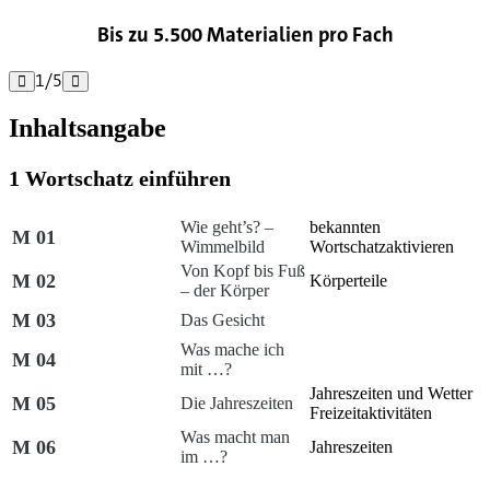
Bis zu 5.500 Materialien pro Fach
1
/
5


Inhaltsangabe
1 Wortschatz einführen
Wie geht’s? –
bekannten
M 01
Wimmelbild
Wortschatz
aktivieren
Von Kopf bis Fuß
M 02
Körperteile
– der Körper
M 03
Das Gesicht
Was mache ich
M 04
mit …?
Jahreszeiten und Wetter
M 05
Die Jahreszeiten
Freizeitaktivitäten
Was macht man
M 06
Jahreszeiten
im …?