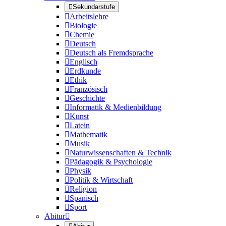

Sekundarstufe

Arbeitslehre

Biologie

Chemie

Deutsch

Deutsch als Fremdsprache

Englisch

Erdkunde

Ethik

Französisch

Geschichte

Informatik & Medienbildung

Kunst

Latein

Mathematik

Musik

Naturwissenschaften & Technik

Pädagogik & Psychologie

Physik

Politik & Wirtschaft

Religion

Spanisch

Sport
Abitur
