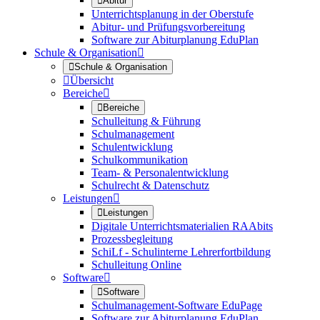

Abitur
Unterrichtsplanung in der Oberstufe
Abitur- und Prüfungsvorbereitung
Software zur Abiturplanung EduPlan
Schule & Organisation


Schule & Organisation

Übersicht
Bereiche


Bereiche
Schulleitung & Führung
Schulmanagement
Schulentwicklung
Schulkommunikation
Team- & Personalentwicklung
Schulrecht & Datenschutz
Leistungen


Leistungen
Digitale Unterrichtsmaterialien RAAbits
Prozessbegleitung
SchiLf - Schulinterne Lehrerfortbildung
Schulleitung Online
Software


Software
Schulmanagement-Software EduPage
Software zur Abiturplanung EduPlan