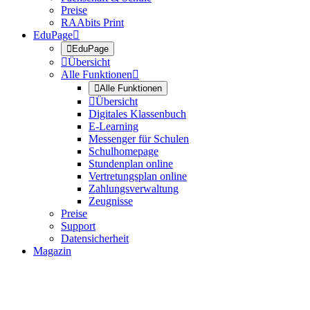
Preise
RAAbits Print
EduPage


EduPage

Übersicht
Alle Funktionen


Alle Funktionen

Übersicht
Digitales Klassenbuch
E-Learning
Messenger für Schulen
Schulhomepage
Stundenplan online
Vertretungsplan online
Zahlungsverwaltung
Zeugnisse
Preise
Support
Datensicherheit
Magazin