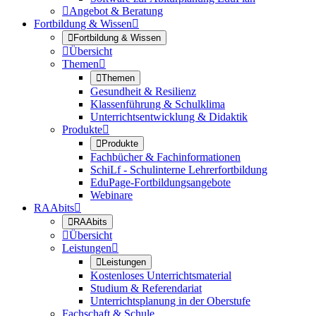

Angebot & Beratung
Fortbildung & Wissen


Fortbildung & Wissen

Übersicht
Themen


Themen
Gesundheit & Resilienz
Klassenführung & Schulklima
Unterrichtsentwicklung & Didaktik
Produkte


Produkte
Fachbücher & Fachinformationen
SchiLf - Schulinterne Lehrerfortbildung
EduPage-Fortbildungsangebote
Webinare
RAAbits


RAAbits

Übersicht
Leistungen


Leistungen
Kostenloses Unterrichtsmaterial
Studium & Referendariat
Unterrichtsplanung in der Oberstufe
Fachschaft & Schule