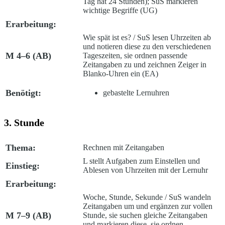
Tag hat 24 Stunden); SuS markieren
wichtige Begriffe (UG)
Erarbeitung:
Wie spät ist es?
/ SuS lesen Uhrzeiten ab
und notieren diese zu den verschiedenen
M 4–6 (AB)
Tageszeiten, sie ordnen passende
Zeitangaben zu und zeichnen Zeiger in
Blanko-Uhren ein (EA)
Benötigt:
gebastelte Lernuhren
3. Stunde
Thema:
Rechnen mit Zeitangaben
L stellt Aufgaben zum Einstellen und
Einstieg:
Ablesen von Uhrzeiten mit der Lernuhr
Erarbeitung:
Woche, Stunde, Sekunde
/ SuS wandeln
Zeitangaben um und ergänzen zur vollen
M 7–9 (AB)
Stunde, sie suchen gleiche Zeitangaben
und markieren diese, sie ordnen