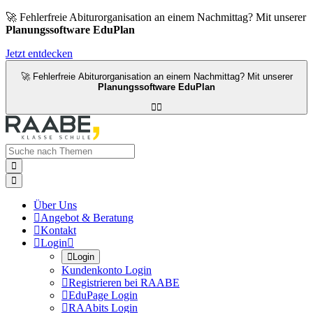
🚀 Fehlerfreie Abiturorganisation an einem Nachmittag? Mit unserer
Planungssoftware EduPlan
Jetzt entdecken
🚀 Fehlerfreie Abiturorganisation an einem Nachmittag? Mit unserer
Planungssoftware EduPlan




Über Uns

Angebot & Beratung

Kontakt

Login


Login
Kundenkonto Login

Registrieren bei RAABE

EduPage Login

RAAbits Login