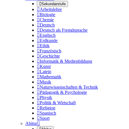

Sekundarstufe

Arbeitslehre

Biologie

Chemie

Deutsch

Deutsch als Fremdsprache

Englisch

Erdkunde

Ethik

Französisch

Geschichte

Informatik & Medienbildung

Kunst

Latein

Mathematik

Musik

Naturwissenschaften & Technik

Pädagogik & Psychologie

Physik

Politik & Wirtschaft

Religion

Spanisch

Sport
Abitur
