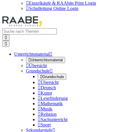

Einzelkäufe & RAAbits Print Login

Schulleitung Online Login


Unterrichtsmaterial


Unterrichtsmaterial

Übersicht
Grundschule


Grundschule

Übersicht

Deutsch

Kunst

Leseförderung

Mathematik

Musik

Religion

Sachunterricht

Sport
Sekundarstufe
