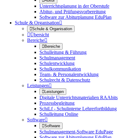

Abitur
Unterrichtsplanung in der Oberstufe
Abitur- und Prüfungsvorbereitung
Software zur Abiturplanung EduPlan
Schule & Organisation


Schule & Organisation

Übersicht
Bereiche


Bereiche
Schulleitung & Führung
Schulmanagement
Schulentwicklung
Schulkommunikation
Team- & Personalentwicklung
Schulrecht & Datenschutz
Leistungen


Leistungen
Digitale Unterrichtsmaterialien RAAbits
Prozessbegleitung
SchiLf - Schulinterne Lehrerfortbildung
Schulleitung Online
Software


Software
Schulmanagement-Software EduPage
Software zur Abiturplanung EduPlan