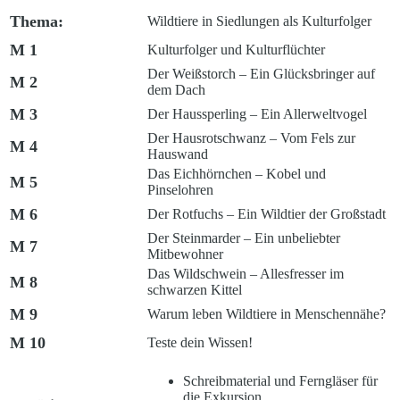
Thema:
Wildtiere in Siedlungen als Kulturfolger
M 1
Kulturfolger und Kulturflüchter
Der Weißstorch – Ein Glücksbringer auf
M 2
dem Dach
M 3
Der Haussperling – Ein Allerweltvogel
Der Hausrotschwanz – Vom Fels zur
M 4
Hauswand
Das Eichhörnchen – Kobel und
M 5
Pinselohren
M 6
Der Rotfuchs – Ein Wildtier der Großstadt
Der Steinmarder – Ein unbeliebter
M 7
Mitbewohner
Das Wildschwein – Allesfresser im
M 8
schwarzen Kittel
M 9
Warum leben Wildtiere in Menschennähe?
M 10
Teste dein Wissen!
Schreibmaterial und Ferngläser für
die Exkursion