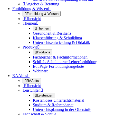

Angebot & Beratung
Fortbildung & Wissen


Fortbildung & Wissen

Übersicht
Themen


Themen
Gesundheit & Resilienz
Klassenführung & Schulklima
Unterrichtsentwicklung & Didaktik
Produkte


Produkte
Fachbücher & Fachinformationen
SchiLf - Schulinterne Lehrerfortbildung
EduPage-Fortbildungsangebote
Webinare
RAAbits


RAAbits

Übersicht
Leistungen


Leistungen
Kostenloses Unterrichtsmaterial
Studium & Referendariat
Unterrichtsplanung in der Oberstufe
Fachschaft & Schule