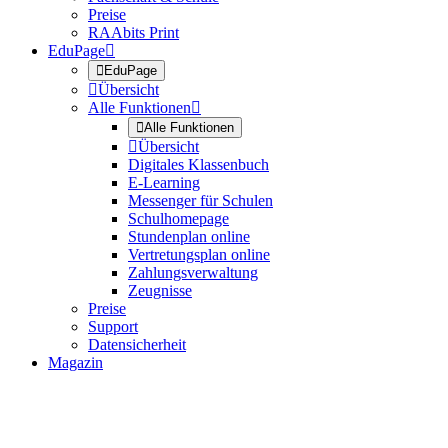
Preise
RAAbits Print
EduPage


EduPage

Übersicht
Alle Funktionen


Alle Funktionen

Übersicht
Digitales Klassenbuch
E-Learning
Messenger für Schulen
Schulhomepage
Stundenplan online
Vertretungsplan online
Zahlungsverwaltung
Zeugnisse
Preise
Support
Datensicherheit
Magazin