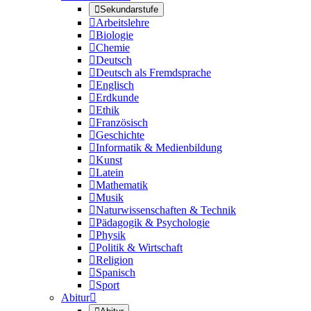

Sekundarstufe

Arbeitslehre

Biologie

Chemie

Deutsch

Deutsch als Fremdsprache

Englisch

Erdkunde

Ethik

Französisch

Geschichte

Informatik & Medienbildung

Kunst

Latein

Mathematik

Musik

Naturwissenschaften & Technik

Pädagogik & Psychologie

Physik

Politik & Wirtschaft

Religion

Spanisch

Sport
Abitur
