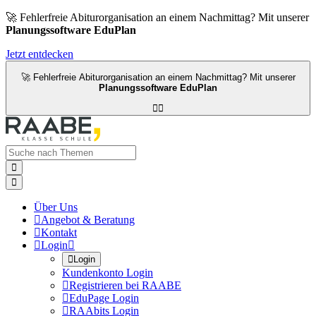
🚀 Fehlerfreie Abiturorganisation an einem Nachmittag? Mit unserer
Planungssoftware EduPlan
Jetzt entdecken
🚀 Fehlerfreie Abiturorganisation an einem Nachmittag? Mit unserer
Planungssoftware EduPlan




Über Uns

Angebot & Beratung

Kontakt

Login


Login
Kundenkonto Login

Registrieren bei RAABE

EduPage Login

RAAbits Login