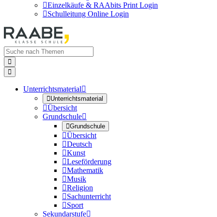

Einzelkäufe & RAAbits Print Login

Schulleitung Online Login


Unterrichtsmaterial


Unterrichtsmaterial

Übersicht
Grundschule


Grundschule

Übersicht

Deutsch

Kunst

Leseförderung

Mathematik

Musik

Religion

Sachunterricht

Sport
Sekundarstufe
