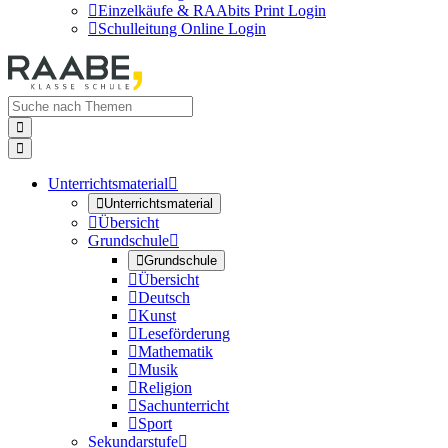

Einzelkäufe & RAAbits Print Login

Schulleitung Online Login


Unterrichtsmaterial


Unterrichtsmaterial

Übersicht
Grundschule


Grundschule

Übersicht

Deutsch

Kunst

Leseförderung

Mathematik

Musik

Religion

Sachunterricht

Sport
Sekundarstufe
