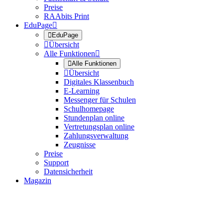
Preise
RAAbits Print
EduPage


EduPage

Übersicht
Alle Funktionen


Alle Funktionen

Übersicht
Digitales Klassenbuch
E-Learning
Messenger für Schulen
Schulhomepage
Stundenplan online
Vertretungsplan online
Zahlungsverwaltung
Zeugnisse
Preise
Support
Datensicherheit
Magazin