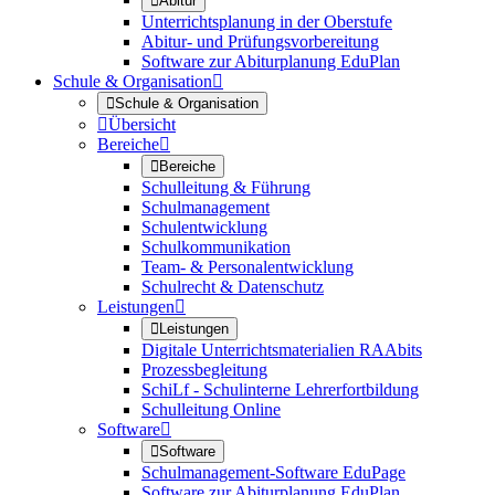

Abitur
Unterrichtsplanung in der Oberstufe
Abitur- und Prüfungsvorbereitung
Software zur Abiturplanung EduPlan
Schule & Organisation


Schule & Organisation

Übersicht
Bereiche


Bereiche
Schulleitung & Führung
Schulmanagement
Schulentwicklung
Schulkommunikation
Team- & Personalentwicklung
Schulrecht & Datenschutz
Leistungen


Leistungen
Digitale Unterrichtsmaterialien RAAbits
Prozessbegleitung
SchiLf - Schulinterne Lehrerfortbildung
Schulleitung Online
Software


Software
Schulmanagement-Software EduPage
Software zur Abiturplanung EduPlan