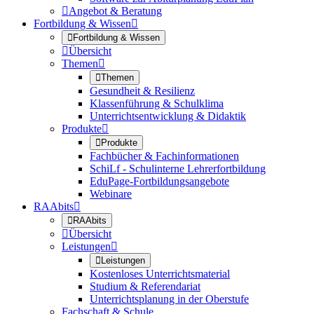

Angebot & Beratung
Fortbildung & Wissen


Fortbildung & Wissen

Übersicht
Themen


Themen
Gesundheit & Resilienz
Klassenführung & Schulklima
Unterrichtsentwicklung & Didaktik
Produkte


Produkte
Fachbücher & Fachinformationen
SchiLf - Schulinterne Lehrerfortbildung
EduPage-Fortbildungsangebote
Webinare
RAAbits


RAAbits

Übersicht
Leistungen


Leistungen
Kostenloses Unterrichtsmaterial
Studium & Referendariat
Unterrichtsplanung in der Oberstufe
Fachschaft & Schule