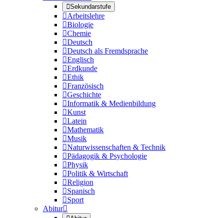

Sekundarstufe

Arbeitslehre

Biologie

Chemie

Deutsch

Deutsch als Fremdsprache

Englisch

Erdkunde

Ethik

Französisch

Geschichte

Informatik & Medienbildung

Kunst

Latein

Mathematik

Musik

Naturwissenschaften & Technik

Pädagogik & Psychologie

Physik

Politik & Wirtschaft

Religion

Spanisch

Sport
Abitur
