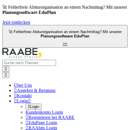
🚀 Fehlerfreie Abiturorganisation an einem Nachmittag? Mit unserer
Planungssoftware EduPlan
Jetzt entdecken
🚀 Fehlerfreie Abiturorganisation an einem Nachmittag? Mit unserer
Planungssoftware EduPlan




Über Uns

Angebot & Beratung

Kontakt

Login


Login
Kundenkonto Login

Registrieren bei RAABE

EduPage Login

RAAbits Login