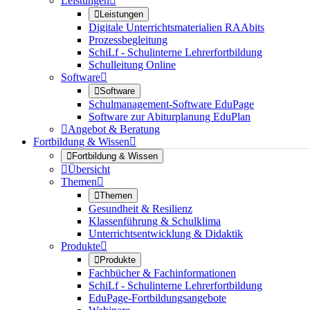
Leistungen


Leistungen
Digitale Unterrichtsmaterialien RAAbits
Prozessbegleitung
SchiLf - Schulinterne Lehrerfortbildung
Schulleitung Online
Software


Software
Schulmanagement-Software EduPage
Software zur Abiturplanung EduPlan

Angebot & Beratung
Fortbildung & Wissen


Fortbildung & Wissen

Übersicht
Themen


Themen
Gesundheit & Resilienz
Klassenführung & Schulklima
Unterrichtsentwicklung & Didaktik
Produkte


Produkte
Fachbücher & Fachinformationen
SchiLf - Schulinterne Lehrerfortbildung
EduPage-Fortbildungsangebote