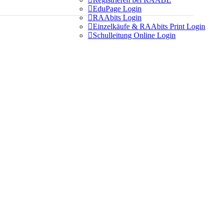

EduPage Login

RAAbits Login

Einzelkäufe & RAAbits Print Login

Schulleitung Online Login