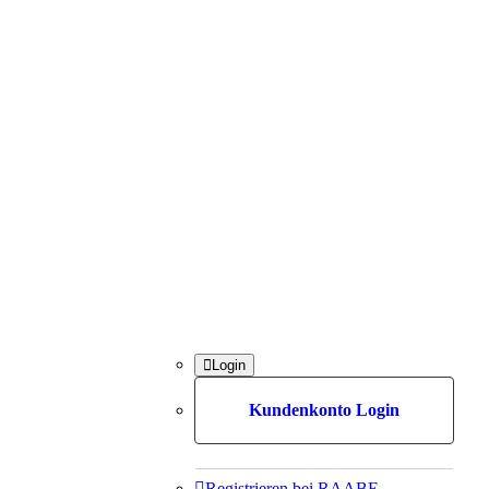

Login
Kundenkonto Login

Registrieren bei RAABE