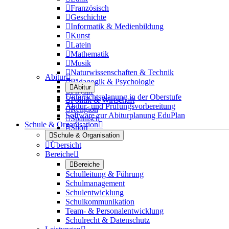

Französisch

Geschichte

Informatik & Medienbildung

Kunst

Latein

Mathematik

Musik

Naturwissenschaften & Technik
Abitur


Pädagogik & Psychologie

Abitur

Physik
Unterrichtsplanung in der Oberstufe

Politik & Wirtschaft
Abitur- und Prüfungsvorbereitung

Religion
Software zur Abiturplanung EduPlan

Spanisch
Schule & Organisation


Sport

Schule & Organisation

Übersicht
Bereiche


Bereiche
Schulleitung & Führung
Schulmanagement
Schulentwicklung
Schulkommunikation
Team- & Personalentwicklung
Schulrecht & Datenschutz