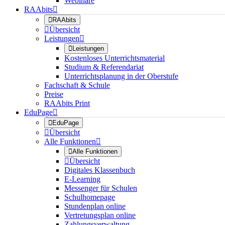
Webinare
RAAbits


RAAbits

Übersicht
Leistungen


Leistungen
Kostenloses Unterrichtsmaterial
Studium & Referendariat
Unterrichtsplanung in der Oberstufe
Fachschaft & Schule
Preise
RAAbits Print
EduPage


EduPage

Übersicht
Alle Funktionen


Alle Funktionen

Übersicht
Digitales Klassenbuch
E-Learning
Messenger für Schulen
Schulhomepage
Stundenplan online
Vertretungsplan online
Zahlungsverwaltung