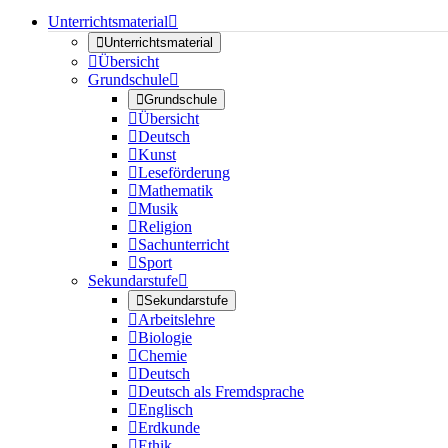
Unterrichtsmaterial


Unterrichtsmaterial

Übersicht
Grundschule


Grundschule

Übersicht

Deutsch

Kunst

Leseförderung

Mathematik

Musik

Religion

Sachunterricht

Sport
Sekundarstufe


Sekundarstufe

Arbeitslehre

Biologie

Chemie

Deutsch

Deutsch als Fremdsprache

Englisch

Erdkunde

Ethik