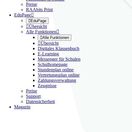
Preise
RAAbits Print
EduPage


EduPage

Übersicht
Alle Funktionen


Alle Funktionen

Übersicht
Digitales Klassenbuch
E-Learning
Messenger für Schulen
Schulhomepage
Stundenplan online
Vertretungsplan online
Zahlungsverwaltung
Zeugnisse
Preise
Support
Datensicherheit
Magazin