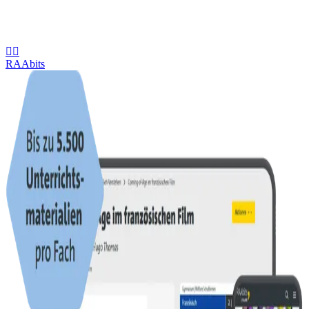


RAAbits