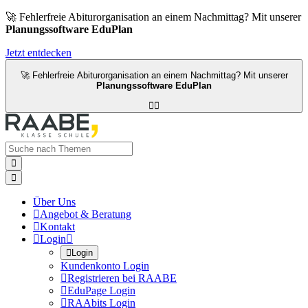
🚀 Fehlerfreie Abiturorganisation an einem Nachmittag? Mit unserer
Planungssoftware EduPlan
Jetzt entdecken
🚀 Fehlerfreie Abiturorganisation an einem Nachmittag? Mit unserer
Planungssoftware EduPlan




Über Uns

Angebot & Beratung

Kontakt

Login


Login
Kundenkonto Login

Registrieren bei RAABE

EduPage Login

RAAbits Login