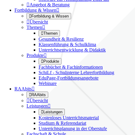

Angebot & Beratung
Fortbildung & Wissen


Fortbildung & Wissen

Übersicht
Themen


Themen
Gesundheit & Resilienz
Klassenführung & Schulklima
Unterrichtsentwicklung & Didaktik
Produkte


Produkte
Fachbücher & Fachinformationen
SchiLf - Schulinterne Lehrerfortbildung
EduPage-Fortbildungsangebote
Webinare
RAAbits


RAAbits

Übersicht
Leistungen


Leistungen
Kostenloses Unterrichtsmaterial
Studium & Referendariat
Unterrichtsplanung in der Oberstufe
Fachschaft & Schule