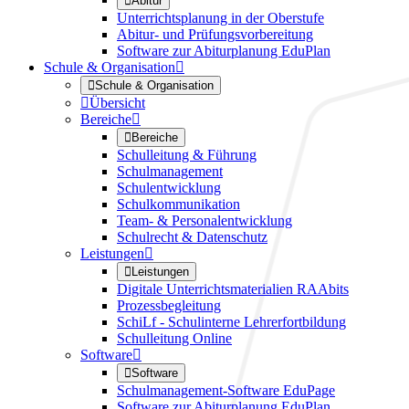

Abitur
Unterrichtsplanung in der Oberstufe
Abitur- und Prüfungsvorbereitung
Software zur Abiturplanung EduPlan
Schule & Organisation


Schule & Organisation

Übersicht
Bereiche


Bereiche
Schulleitung & Führung
Schulmanagement
Schulentwicklung
Schulkommunikation
Team- & Personalentwicklung
Schulrecht & Datenschutz
Leistungen


Leistungen
Digitale Unterrichtsmaterialien RAAbits
Prozessbegleitung
SchiLf - Schulinterne Lehrerfortbildung
Schulleitung Online
Software


Software
Schulmanagement-Software EduPage
Software zur Abiturplanung EduPlan