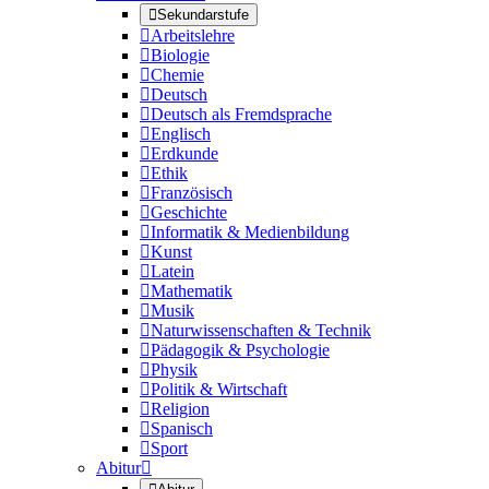

Sekundarstufe

Arbeitslehre

Biologie

Chemie

Deutsch

Deutsch als Fremdsprache

Englisch

Erdkunde

Ethik

Französisch

Geschichte

Informatik & Medienbildung

Kunst

Latein

Mathematik

Musik

Naturwissenschaften & Technik

Pädagogik & Psychologie

Physik

Politik & Wirtschaft

Religion

Spanisch

Sport
Abitur
