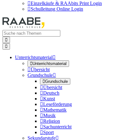

Einzelkäufe & RAAbits Print Login

Schulleitung Online Login


Unterrichtsmaterial


Unterrichtsmaterial

Übersicht
Grundschule


Grundschule

Übersicht

Deutsch

Kunst

Leseförderung

Mathematik

Musik

Religion

Sachunterricht

Sport
Sekundarstufe
