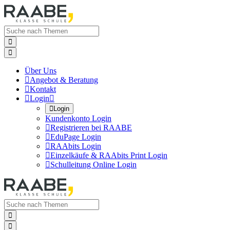


Über Uns

Angebot & Beratung

Kontakt

Login


Login
Kundenkonto Login

Registrieren bei RAABE

EduPage Login

RAAbits Login

Einzelkäufe & RAAbits Print Login

Schulleitung Online Login

