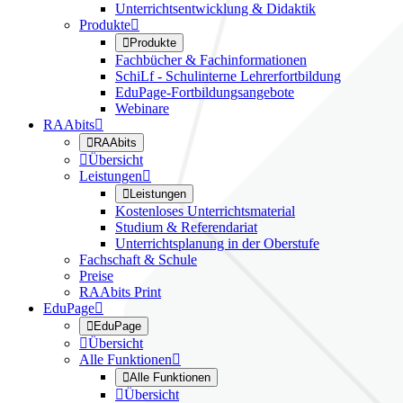
Unterrichtsentwicklung & Didaktik
Produkte


Produkte
Fachbücher & Fachinformationen
SchiLf - Schulinterne Lehrerfortbildung
EduPage-Fortbildungsangebote
Webinare
RAAbits


RAAbits

Übersicht
Leistungen


Leistungen
Kostenloses Unterrichtsmaterial
Studium & Referendariat
Unterrichtsplanung in der Oberstufe
Fachschaft & Schule
Preise
RAAbits Print
EduPage


EduPage

Übersicht
Alle Funktionen


Alle Funktionen

Übersicht