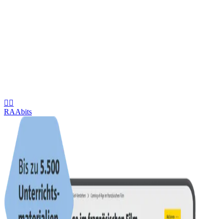


RAAbits