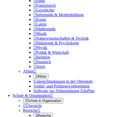

Ethik

Französisch

Geschichte

Informatik & Medienbildung

Kunst

Latein

Mathematik

Musik

Naturwissenschaften & Technik

Pädagogik & Psychologie

Physik

Politik & Wirtschaft

Religion

Spanisch

Sport
Abitur


Abitur
Unterrichtsplanung in der Oberstufe
Abitur- und Prüfungsvorbereitung
Software zur Abiturplanung EduPlan
Schule & Organisation


Schule & Organisation

Übersicht
Bereiche


Bereiche