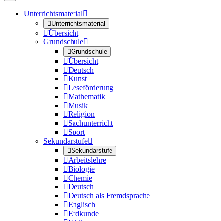
Unterrichtsmaterial


Unterrichtsmaterial

Übersicht
Grundschule


Grundschule

Übersicht

Deutsch

Kunst

Leseförderung

Mathematik

Musik

Religion

Sachunterricht

Sport
Sekundarstufe


Sekundarstufe

Arbeitslehre

Biologie

Chemie

Deutsch

Deutsch als Fremdsprache

Englisch

Erdkunde