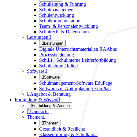
Schulleitung & Führung
Schulmanagement
Schulentwicklung
Schulkommunikation
Team- & Personalentwicklung
Schulrecht & Datenschutz
Leistungen


Leistungen
Digitale Unterrichtsmaterialien RAAbits
Prozessbegleitung
SchiLf - Schulinterne Lehrerfortbildung
Schulleitung Online
Software


Software
Schulmanagement-Software EduPage
Software zur Abiturplanung EduPlan

Angebot & Beratung
Fortbildung & Wissen


Fortbildung & Wissen

Übersicht
Themen


Themen
Gesundheit & Resilienz
Klassenführung & Schulklima