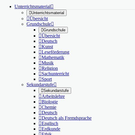
Unterrichtsmaterial


Unterrichtsmaterial

Übersicht
Grundschule


Grundschule

Übersicht

Deutsch

Kunst

Leseförderung

Mathematik

Musik

Religion

Sachunterricht

Sport
Sekundarstufe


Sekundarstufe

Arbeitslehre

Biologie

Chemie

Deutsch

Deutsch als Fremdsprache

Englisch

Erdkunde

Ethik