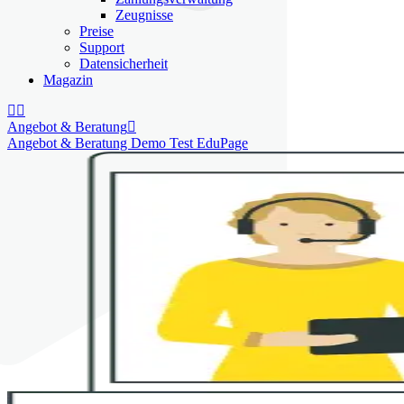
Zeugnisse
Preise
Support
Datensicherheit
Magazin


Angebot & Beratung

Angebot & Beratung Demo Test EduPage