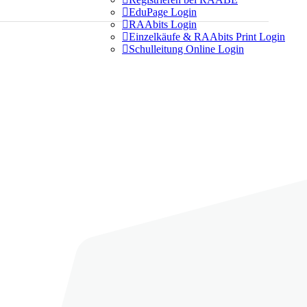

EduPage Login

RAAbits Login

Einzelkäufe & RAAbits Print Login

Schulleitung Online Login