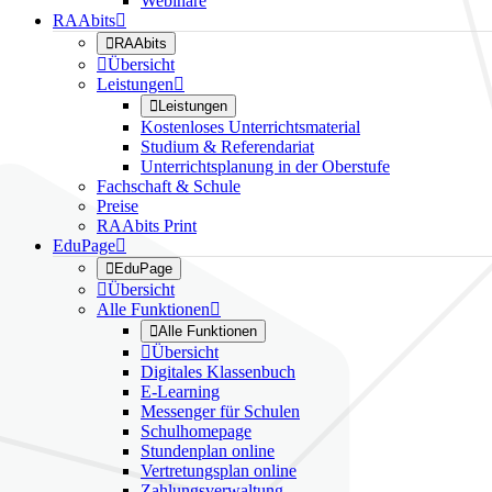
Webinare
RAAbits


RAAbits

Übersicht
Leistungen


Leistungen
Kostenloses Unterrichtsmaterial
Studium & Referendariat
Unterrichtsplanung in der Oberstufe
Fachschaft & Schule
Preise
RAAbits Print
EduPage


EduPage

Übersicht
Alle Funktionen


Alle Funktionen

Übersicht
Digitales Klassenbuch
E-Learning
Messenger für Schulen
Schulhomepage
Stundenplan online
Vertretungsplan online
Zahlungsverwaltung