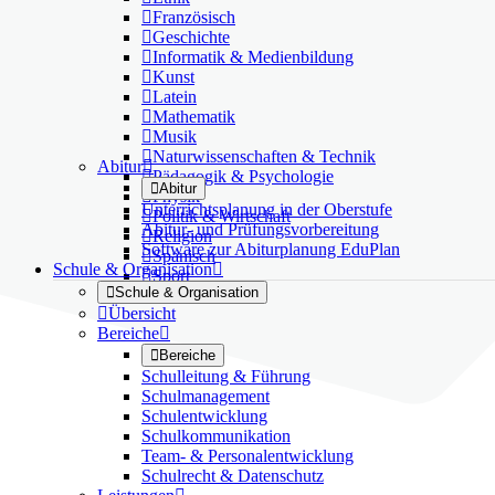

Französisch

Geschichte

Informatik & Medienbildung

Kunst

Latein

Mathematik

Musik

Naturwissenschaften & Technik
Abitur


Pädagogik & Psychologie

Abitur

Physik
Unterrichtsplanung in der Oberstufe

Politik & Wirtschaft
Abitur- und Prüfungsvorbereitung

Religion
Software zur Abiturplanung EduPlan

Spanisch
Schule & Organisation


Sport

Schule & Organisation

Übersicht
Bereiche


Bereiche
Schulleitung & Führung
Schulmanagement
Schulentwicklung
Schulkommunikation
Team- & Personalentwicklung
Schulrecht & Datenschutz