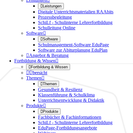
Leistungen


Leistungen
Digitale Unterrichtsmaterialien RAAbits
Prozessbegleitung
SchiLf - Schulinterne Lehrerfortbildung
Schulleitung Online
Software


Software
Schulmanagement-Software EduPage
Software zur Abiturplanung EduPlan

Angebot & Beratung
Fortbildung & Wissen


Fortbildung & Wissen

Übersicht
Themen


Themen
Gesundheit & Resilienz
Klassenführung & Schulklima
Unterrichtsentwicklung & Didaktik
Produkte


Produkte
Fachbücher & Fachinformationen
SchiLf - Schulinterne Lehrerfortbildung
EduPage-Fortbildungsangebote