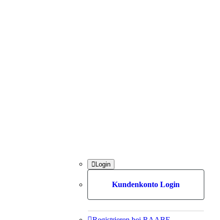

Login
Kundenkonto Login

Registrieren bei RAABE