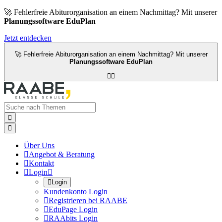
🚀 Fehlerfreie Abiturorganisation an einem Nachmittag? Mit unserer
Planungssoftware EduPlan
Jetzt entdecken
🚀 Fehlerfreie Abiturorganisation an einem Nachmittag? Mit unserer
Planungssoftware EduPlan




Über Uns

Angebot & Beratung

Kontakt

Login


Login
Kundenkonto Login

Registrieren bei RAABE

EduPage Login

RAAbits Login