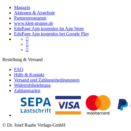
Magazin
Aktionen & Angebote
Partnerprogramm
www.klett-gruppe.de
EduPage App kostenlos im App Store
EduPage App kostenlos bei Google Play



Bestellung & Versand
FAQ
Hilfe & Kontakt
Versand und Zahlungsbedingungen
Widerrufsbelehrung
Zahlungsarten
© Dr. Josef Raabe Verlags-GmbH