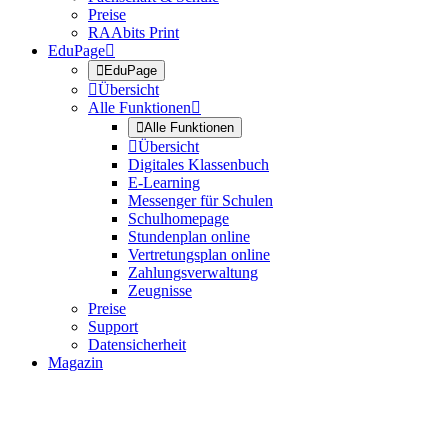
Preise
RAAbits Print
EduPage


EduPage

Übersicht
Alle Funktionen


Alle Funktionen

Übersicht
Digitales Klassenbuch
E-Learning
Messenger für Schulen
Schulhomepage
Stundenplan online
Vertretungsplan online
Zahlungsverwaltung
Zeugnisse
Preise
Support
Datensicherheit
Magazin