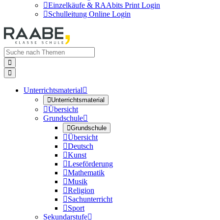

Einzelkäufe & RAAbits Print Login

Schulleitung Online Login


Unterrichtsmaterial


Unterrichtsmaterial

Übersicht
Grundschule


Grundschule

Übersicht

Deutsch

Kunst

Leseförderung

Mathematik

Musik

Religion

Sachunterricht

Sport
Sekundarstufe
