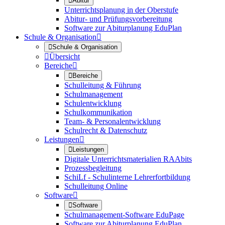

Abitur
Unterrichtsplanung in der Oberstufe
Abitur- und Prüfungsvorbereitung
Software zur Abiturplanung EduPlan
Schule & Organisation


Schule & Organisation

Übersicht
Bereiche


Bereiche
Schulleitung & Führung
Schulmanagement
Schulentwicklung
Schulkommunikation
Team- & Personalentwicklung
Schulrecht & Datenschutz
Leistungen


Leistungen
Digitale Unterrichtsmaterialien RAAbits
Prozessbegleitung
SchiLf - Schulinterne Lehrerfortbildung
Schulleitung Online
Software


Software
Schulmanagement-Software EduPage
Software zur Abiturplanung EduPlan