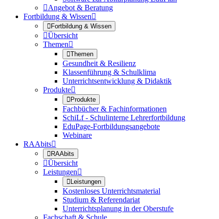

Angebot & Beratung
Fortbildung & Wissen


Fortbildung & Wissen

Übersicht
Themen


Themen
Gesundheit & Resilienz
Klassenführung & Schulklima
Unterrichtsentwicklung & Didaktik
Produkte


Produkte
Fachbücher & Fachinformationen
SchiLf - Schulinterne Lehrerfortbildung
EduPage-Fortbildungsangebote
Webinare
RAAbits


RAAbits

Übersicht
Leistungen


Leistungen
Kostenloses Unterrichtsmaterial
Studium & Referendariat
Unterrichtsplanung in der Oberstufe
Fachschaft & Schule