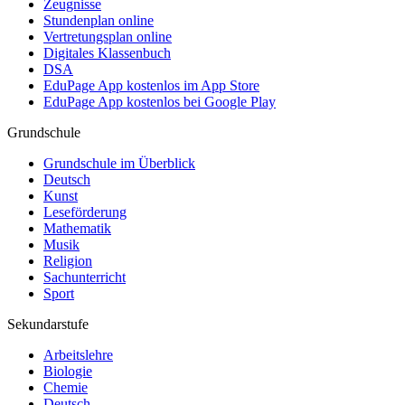
Zeugnisse
Stundenplan online
Vertretungsplan online
Digitales Klassenbuch
DSA
EduPage App kostenlos im App Store
EduPage App kostenlos bei Google Play
Grundschule
Grundschule im Überblick
Deutsch
Kunst
Leseförderung
Mathematik
Musik
Religion
Sachunterricht
Sport
Sekundarstufe
Arbeitslehre
Biologie
Chemie
Deutsch