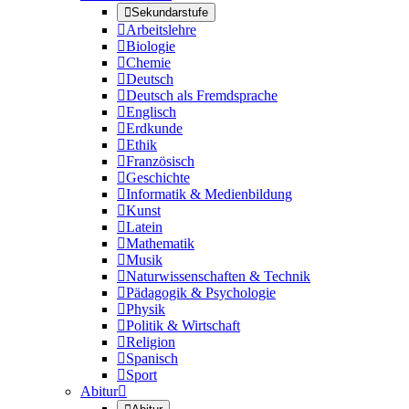

Sekundarstufe

Arbeitslehre

Biologie

Chemie

Deutsch

Deutsch als Fremdsprache

Englisch

Erdkunde

Ethik

Französisch

Geschichte

Informatik & Medienbildung

Kunst

Latein

Mathematik

Musik

Naturwissenschaften & Technik

Pädagogik & Psychologie

Physik

Politik & Wirtschaft

Religion

Spanisch

Sport
Abitur
