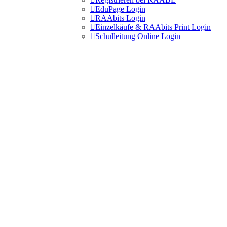

EduPage Login

RAAbits Login

Einzelkäufe & RAAbits Print Login

Schulleitung Online Login