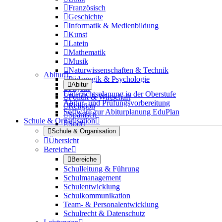

Französisch

Geschichte

Informatik & Medienbildung

Kunst

Latein

Mathematik

Musik

Naturwissenschaften & Technik
Abitur


Pädagogik & Psychologie

Abitur

Physik
Unterrichtsplanung in der Oberstufe

Politik & Wirtschaft
Abitur- und Prüfungsvorbereitung

Religion
Software zur Abiturplanung EduPlan

Spanisch
Schule & Organisation


Sport

Schule & Organisation

Übersicht
Bereiche


Bereiche
Schulleitung & Führung
Schulmanagement
Schulentwicklung
Schulkommunikation
Team- & Personalentwicklung
Schulrecht & Datenschutz