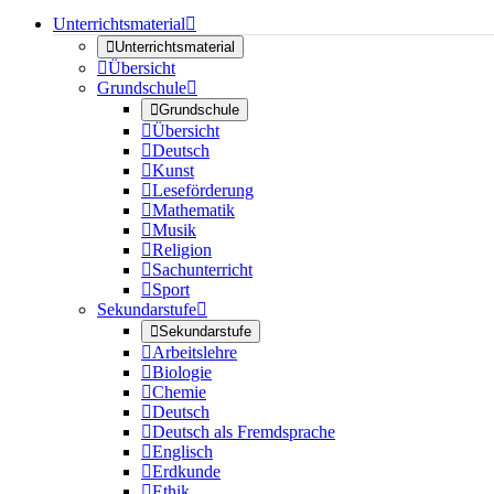
Unterrichtsmaterial


Unterrichtsmaterial

Übersicht
Grundschule


Grundschule

Übersicht

Deutsch

Kunst

Leseförderung

Mathematik

Musik

Religion

Sachunterricht

Sport
Sekundarstufe


Sekundarstufe

Arbeitslehre

Biologie

Chemie

Deutsch

Deutsch als Fremdsprache

Englisch

Erdkunde

Ethik