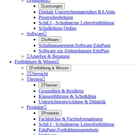
Leistungen


Leistungen
Digitale Unterrichtsmaterialien RAAbits
Prozessbegleitung
SchiLf - Schulinterne Lehrerfortbildung
Schulleitung Online
Software


Software
Schulmanagement-Software EduPage
Software zur Abiturplanung EduPlan

Angebot & Beratung
Fortbildung & Wissen


Fortbildung & Wissen

Übersicht
Themen


Themen
Gesundheit & Resilienz
Klassenführung & Schulklima
Unterrichtsentwicklung & Didaktik
Produkte


Produkte
Fachbücher & Fachinformationen
SchiLf - Schulinterne Lehrerfortbildung
EduPage-Fortbildungsangebote