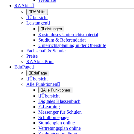
Webinare
RAAbits


RAAbits

Übersicht
Leistungen


Leistungen
Kostenloses Unterrichtsmaterial
Studium & Referendariat
Unterrichtsplanung in der Oberstufe
Fachschaft & Schule
Preise
RAAbits Print
EduPage


EduPage

Übersicht
Alle Funktionen


Alle Funktionen

Übersicht
Digitales Klassenbuch
E-Learning
Messenger für Schulen
Schulhomepage
Stundenplan online
Vertretungsplan online
Zahlungsverwaltung