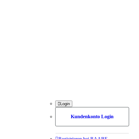

Login
Kundenkonto Login

Registrieren bei RAABE