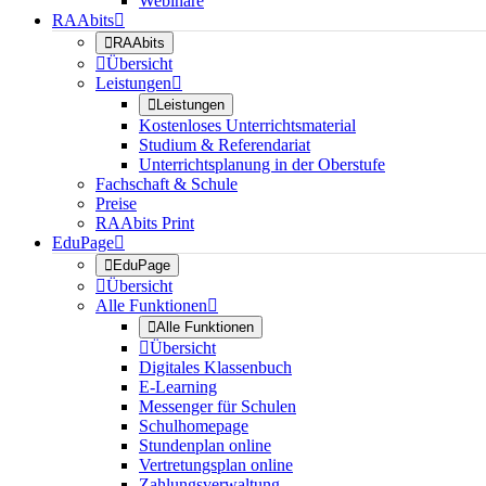
Webinare
RAAbits


RAAbits

Übersicht
Leistungen


Leistungen
Kostenloses Unterrichtsmaterial
Studium & Referendariat
Unterrichtsplanung in der Oberstufe
Fachschaft & Schule
Preise
RAAbits Print
EduPage


EduPage

Übersicht
Alle Funktionen


Alle Funktionen

Übersicht
Digitales Klassenbuch
E-Learning
Messenger für Schulen
Schulhomepage
Stundenplan online
Vertretungsplan online
Zahlungsverwaltung