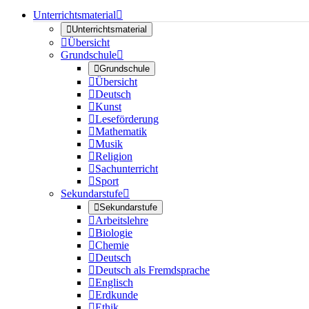
Unterrichtsmaterial


Unterrichtsmaterial

Übersicht
Grundschule


Grundschule

Übersicht

Deutsch

Kunst

Leseförderung

Mathematik

Musik

Religion

Sachunterricht

Sport
Sekundarstufe


Sekundarstufe

Arbeitslehre

Biologie

Chemie

Deutsch

Deutsch als Fremdsprache

Englisch

Erdkunde

Ethik