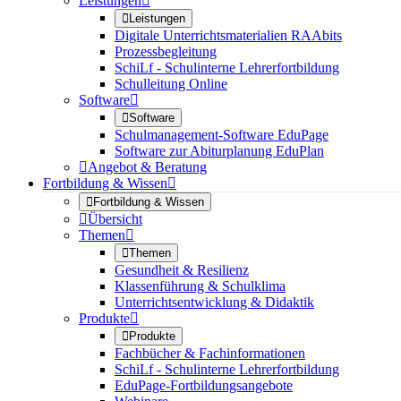
Leistungen


Leistungen
Digitale Unterrichtsmaterialien RAAbits
Prozessbegleitung
SchiLf - Schulinterne Lehrerfortbildung
Schulleitung Online
Software


Software
Schulmanagement-Software EduPage
Software zur Abiturplanung EduPlan

Angebot & Beratung
Fortbildung & Wissen


Fortbildung & Wissen

Übersicht
Themen


Themen
Gesundheit & Resilienz
Klassenführung & Schulklima
Unterrichtsentwicklung & Didaktik
Produkte


Produkte
Fachbücher & Fachinformationen
SchiLf - Schulinterne Lehrerfortbildung
EduPage-Fortbildungsangebote