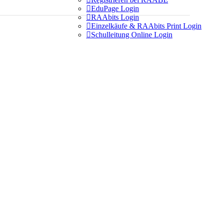

EduPage Login

RAAbits Login

Einzelkäufe & RAAbits Print Login

Schulleitung Online Login