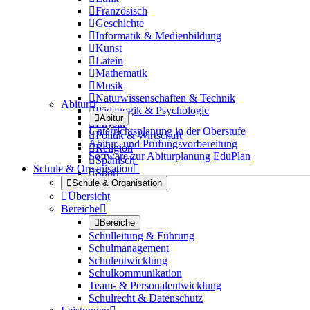

Französisch

Geschichte

Informatik & Medienbildung

Kunst

Latein

Mathematik

Musik

Naturwissenschaften & Technik
Abitur


Pädagogik & Psychologie

Abitur

Physik
Unterrichtsplanung in der Oberstufe

Politik & Wirtschaft
Abitur- und Prüfungsvorbereitung

Religion
Software zur Abiturplanung EduPlan

Spanisch
Schule & Organisation


Sport

Schule & Organisation

Übersicht
Bereiche


Bereiche
Schulleitung & Führung
Schulmanagement
Schulentwicklung
Schulkommunikation
Team- & Personalentwicklung
Schulrecht & Datenschutz