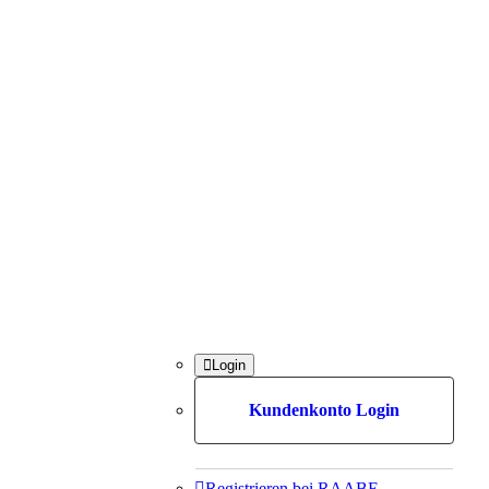

Login
Kundenkonto Login

Registrieren bei RAABE