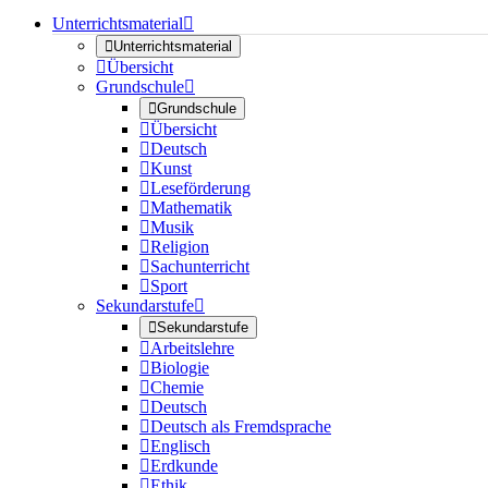
Unterrichtsmaterial


Unterrichtsmaterial

Übersicht
Grundschule


Grundschule

Übersicht

Deutsch

Kunst

Leseförderung

Mathematik

Musik

Religion

Sachunterricht

Sport
Sekundarstufe


Sekundarstufe

Arbeitslehre

Biologie

Chemie

Deutsch

Deutsch als Fremdsprache

Englisch

Erdkunde

Ethik