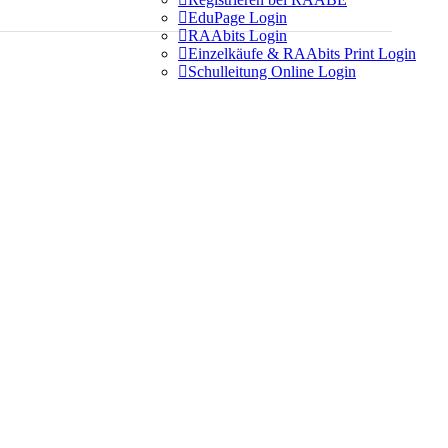

EduPage Login

RAAbits Login

Einzelkäufe & RAAbits Print Login

Schulleitung Online Login