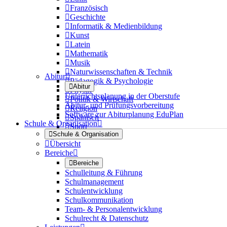

Französisch

Geschichte

Informatik & Medienbildung

Kunst

Latein

Mathematik

Musik

Naturwissenschaften & Technik
Abitur


Pädagogik & Psychologie

Abitur

Physik
Unterrichtsplanung in der Oberstufe

Politik & Wirtschaft
Abitur- und Prüfungsvorbereitung

Religion
Software zur Abiturplanung EduPlan

Spanisch
Schule & Organisation


Sport

Schule & Organisation

Übersicht
Bereiche


Bereiche
Schulleitung & Führung
Schulmanagement
Schulentwicklung
Schulkommunikation
Team- & Personalentwicklung
Schulrecht & Datenschutz