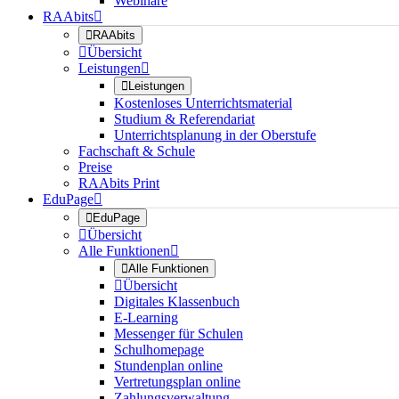
Webinare
RAAbits


RAAbits

Übersicht
Leistungen


Leistungen
Kostenloses Unterrichtsmaterial
Studium & Referendariat
Unterrichtsplanung in der Oberstufe
Fachschaft & Schule
Preise
RAAbits Print
EduPage


EduPage

Übersicht
Alle Funktionen


Alle Funktionen

Übersicht
Digitales Klassenbuch
E-Learning
Messenger für Schulen
Schulhomepage
Stundenplan online
Vertretungsplan online
Zahlungsverwaltung