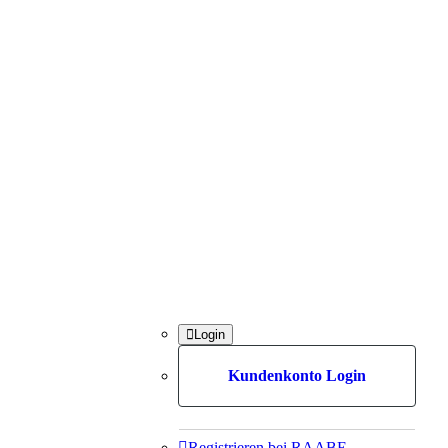

Login
Kundenkonto Login

Registrieren bei RAABE