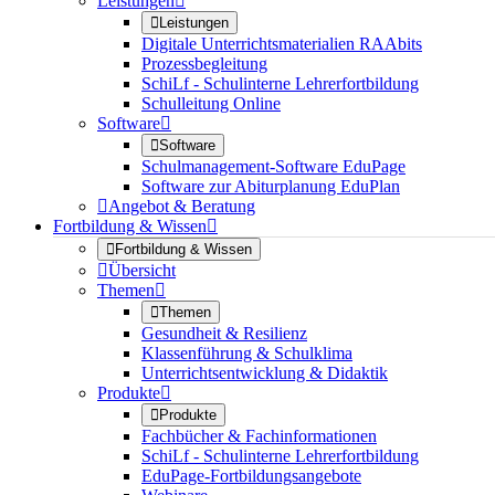
Leistungen


Leistungen
Digitale Unterrichtsmaterialien RAAbits
Prozessbegleitung
SchiLf - Schulinterne Lehrerfortbildung
Schulleitung Online
Software


Software
Schulmanagement-Software EduPage
Software zur Abiturplanung EduPlan

Angebot & Beratung
Fortbildung & Wissen


Fortbildung & Wissen

Übersicht
Themen


Themen
Gesundheit & Resilienz
Klassenführung & Schulklima
Unterrichtsentwicklung & Didaktik
Produkte


Produkte
Fachbücher & Fachinformationen
SchiLf - Schulinterne Lehrerfortbildung
EduPage-Fortbildungsangebote