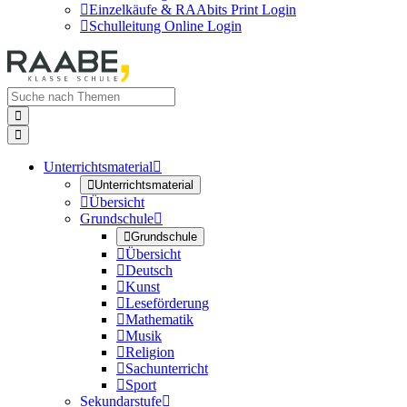

Einzelkäufe & RAAbits Print Login

Schulleitung Online Login


Unterrichtsmaterial


Unterrichtsmaterial

Übersicht
Grundschule


Grundschule

Übersicht

Deutsch

Kunst

Leseförderung

Mathematik

Musik

Religion

Sachunterricht

Sport
Sekundarstufe
