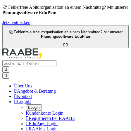
🚀 Fehlerfreie Abiturorganisation an einem Nachmittag? Mit unserer
Planungssoftware EduPlan
Jetzt entdecken
🚀 Fehlerfreie Abiturorganisation an einem Nachmittag? Mit unserer
Planungssoftware EduPlan




Über Uns

Angebot & Beratung

Kontakt

Login


Login
Kundenkonto Login

Registrieren bei RAABE

EduPage Login

RAAbits Login