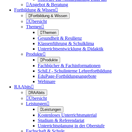

Angebot & Beratung
Fortbildung & Wissen


Fortbildung & Wissen

Übersicht
Themen


Themen
Gesundheit & Resilienz
Klassenführung & Schulklima
Unterrichtsentwicklung & Didaktik
Produkte


Produkte
Fachbücher & Fachinformationen
SchiLf - Schulinterne Lehrerfortbildung
EduPage-Fortbildungsangebote
Webinare
RAAbits


RAAbits

Übersicht
Leistungen


Leistungen
Kostenloses Unterrichtsmaterial
Studium & Referendariat
Unterrichtsplanung in der Oberstufe
Fachschaft & Schule