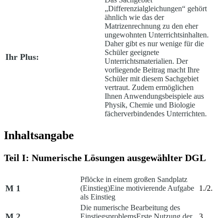
„Differenzialgleichungen“ gehört
ähnlich wie das der
Matrizenrechnung zu den eher
ungewohnten Unterrichtsinhalten.
Daher gibt es nur wenige für die
Schüler geeignete
Ihr Plus:
Unterrichtsmaterialien. Der
vorliegende Beitrag macht Ihre
Schüler mit diesem Sachgebiet
vertraut. Zudem ermöglichen
Ihnen Anwendungsbeispiele aus
Physik, Chemie und Biologie
fächerverbindendes Unterrichten.
Inhaltsangabe
Teil I: Numerische Lösungen ausgewählter DGL
Pflöcke in einem großen Sandplatz
M 1
(Einstieg)
Eine motivierende Aufgabe
1./2.
als Einstieg
Die numerische Bearbeitung des
M 2
Einstiegsproblems
Erste Nutzung der
3.