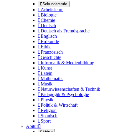

Sekundarstufe

Arbeitslehre

Biologie

Chemie

Deutsch

Deutsch als Fremdsprache

Englisch

Erdkunde

Ethik

Französisch

Geschichte

Informatik & Medienbildung

Kunst

Latein

Mathematik

Musik

Naturwissenschaften & Technik

Pädagogik & Psychologie

Physik

Politik & Wirtschaft

Religion

Spanisch

Sport
Abitur
