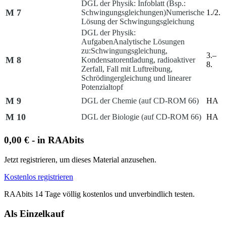
DGL der Physik: Infoblatt (Bsp.:
M 7
Schwingungsgleichungen)
Numerische
1./2.
Lösung der Schwingungsgleichung
DGL der Physik:
Aufgaben
Analytische Lösungen
zu:
Schwingungsgleichung,
3.–
M 8
Kondensatorentladung, radioaktiver
8.
Zerfall, Fall mit Luftreibung,
Schrödingergleichung und linearer
Potenzialtopf
M 9
DGL der Chemie (auf CD-ROM 66)
HA
M 10
DGL der Biologie (auf CD-ROM 66)
HA
0,00 € - in RAAbits
Jetzt registrieren, um dieses Material anzusehen.
Kostenlos registrieren
RAAbits 14 Tage völlig kostenlos und unverbindlich testen.
Als Einzelkauf