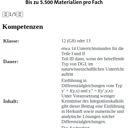
Bis zu 5.500 Materialien pro Fach
1
/
5


Kompetenzen
Klasse:
12 (G8) oder 13
etwa 14 Unterrichtsstunden für die
Teile I und II
Teil III dann, wenn der betreffende
Dauer:
Typ von DGL im
naturwissenschaftlichen Unterricht
auftritt
Einführung in
Differenzialgleichungen vom Typ
y′ = f(y,x) und y′′ = f(y′,y,x):
Unter Voraussetzung weniger
Inhalt:
Kenntnisse des Integrationskalküls
gibt dieser Beitrag eine Einführung
in Herkunft sowie numerische und
analytische Lösungen solcher
Differenzialgleichungen.
Das Sachgebiet