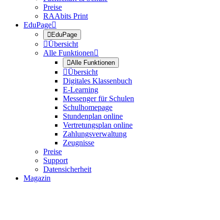
Preise
RAAbits Print
EduPage


EduPage

Übersicht
Alle Funktionen


Alle Funktionen

Übersicht
Digitales Klassenbuch
E-Learning
Messenger für Schulen
Schulhomepage
Stundenplan online
Vertretungsplan online
Zahlungsverwaltung
Zeugnisse
Preise
Support
Datensicherheit
Magazin