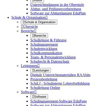

Abitur
Unterrichtsplanung in der Oberstufe
Abitur- und Prüfungsvorbereitung
Software zur Abiturplanung EduPlan
Schule & Organisation


Schule & Organisation

Übersicht
Bereiche


Bereiche
Schulleitung & Führung
Schulmanagement
Schulentwicklung
Schulkommunikation
Team- & Personalentwicklung
Schulrecht & Datenschutz
Leistungen


Leistungen
Digitale Unterrichtsmaterialien RAAbits
Prozessbegleitung
SchiLf - Schulinterne Lehrerfortbildung
Schulleitung Online
Software


Software
Schulmanagement-Software EduPage
Software zur Abiturplanung EduPlan