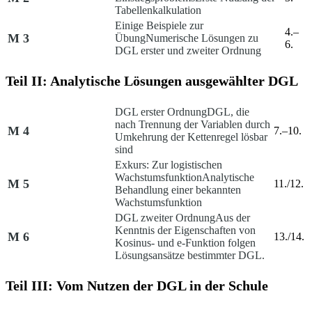
Tabellenkalkulation
Einige Beispiele zur
4.–
M 3
Übung
Numerische Lösungen zu
6.
DGL erster und zweiter Ordnung
Teil II: Analytische Lösungen ausgewählter DGL
DGL erster Ordnung
DGL, die
nach Trennung der Variablen durch
M 4
7.–10.
Umkehrung der Kettenregel lösbar
sind
Exkurs: Zur logistischen
Wachstumsfunktion
Analytische
M 5
11./12.
Behandlung einer bekannten
Wachstumsfunktion
DGL zweiter Ordnung
Aus der
Kenntnis der Eigenschaften von
M 6
13./14.
Kosinus- und e-Funktion folgen
Lösungsansätze bestimmter DGL.
Teil III: Vom Nutzen der DGL in der Schule