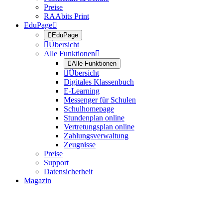
Preise
RAAbits Print
EduPage


EduPage

Übersicht
Alle Funktionen


Alle Funktionen

Übersicht
Digitales Klassenbuch
E-Learning
Messenger für Schulen
Schulhomepage
Stundenplan online
Vertretungsplan online
Zahlungsverwaltung
Zeugnisse
Preise
Support
Datensicherheit
Magazin