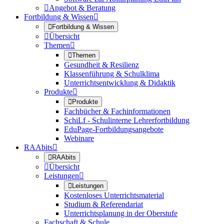

Angebot & Beratung
Fortbildung & Wissen


Fortbildung & Wissen

Übersicht
Themen


Themen
Gesundheit & Resilienz
Klassenführung & Schulklima
Unterrichtsentwicklung & Didaktik
Produkte


Produkte
Fachbücher & Fachinformationen
SchiLf - Schulinterne Lehrerfortbildung
EduPage-Fortbildungsangebote
Webinare
RAAbits


RAAbits

Übersicht
Leistungen


Leistungen
Kostenloses Unterrichtsmaterial
Studium & Referendariat
Unterrichtsplanung in der Oberstufe
Fachschaft & Schule