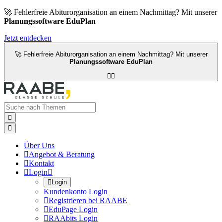
🚀 Fehlerfreie Abiturorganisation an einem Nachmittag? Mit unserer
Planungssoftware EduPlan
Jetzt entdecken
🚀 Fehlerfreie Abiturorganisation an einem Nachmittag? Mit unserer
Planungssoftware EduPlan




Über Uns

Angebot & Beratung

Kontakt

Login


Login
Kundenkonto Login

Registrieren bei RAABE

EduPage Login

RAAbits Login