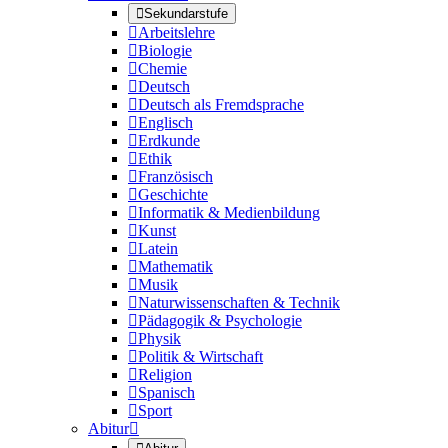

Sekundarstufe

Arbeitslehre

Biologie

Chemie

Deutsch

Deutsch als Fremdsprache

Englisch

Erdkunde

Ethik

Französisch

Geschichte

Informatik & Medienbildung

Kunst

Latein

Mathematik

Musik

Naturwissenschaften & Technik

Pädagogik & Psychologie

Physik

Politik & Wirtschaft

Religion

Spanisch

Sport
Abitur
