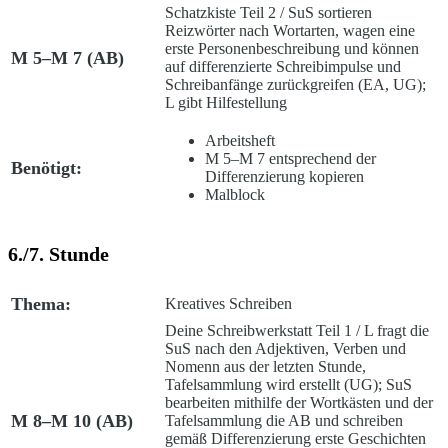
Schatzkiste Teil 2
/ SuS sortieren
Reizwörter nach Wortarten, wagen eine
erste Personenbeschreibung und können
M 5–M 7 (AB)
auf differenzierte Schreibimpulse und
Schreibanfänge zurückgreifen (EA, UG);
L gibt Hilfestellung
Arbeitsheft
M 5–M 7 entsprechend der
Benötigt:
Differenzierung kopieren
Malblock
6./7. Stunde
Thema:
Kreatives Schreiben
Deine Schreibwerkstatt Teil 1
/ L fragt die
SuS nach den Adjektiven, Verben und
Nomenn aus der letzten Stunde,
Tafelsammlung wird erstellt (UG); SuS
bearbeiten mithilfe der Wortkästen und der
M 8–M 10 (AB)
Tafelsammlung die AB und schreiben
gemäß Differenzierung erste Geschichten