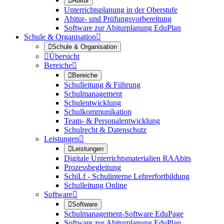

Abitur
Unterrichtsplanung in der Oberstufe
Abitur- und Prüfungsvorbereitung
Software zur Abiturplanung EduPlan
Schule & Organisation


Schule & Organisation

Übersicht
Bereiche


Bereiche
Schulleitung & Führung
Schulmanagement
Schulentwicklung
Schulkommunikation
Team- & Personalentwicklung
Schulrecht & Datenschutz
Leistungen


Leistungen
Digitale Unterrichtsmaterialien RAAbits
Prozessbegleitung
SchiLf - Schulinterne Lehrerfortbildung
Schulleitung Online
Software


Software
Schulmanagement-Software EduPage
Software zur Abiturplanung EduPlan