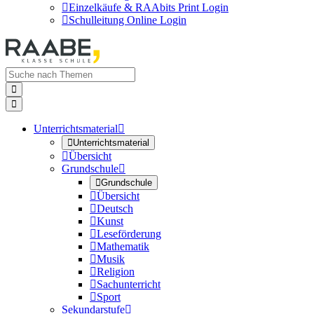

Einzelkäufe & RAAbits Print Login

Schulleitung Online Login


Unterrichtsmaterial


Unterrichtsmaterial

Übersicht
Grundschule


Grundschule

Übersicht

Deutsch

Kunst

Leseförderung

Mathematik

Musik

Religion

Sachunterricht

Sport
Sekundarstufe
