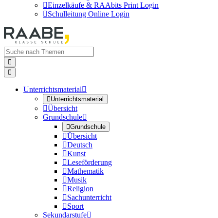

Einzelkäufe & RAAbits Print Login

Schulleitung Online Login


Unterrichtsmaterial


Unterrichtsmaterial

Übersicht
Grundschule


Grundschule

Übersicht

Deutsch

Kunst

Leseförderung

Mathematik

Musik

Religion

Sachunterricht

Sport
Sekundarstufe
