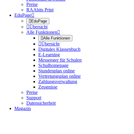
Preise
RAAbits Print
EduPage


EduPage

Übersicht
Alle Funktionen


Alle Funktionen

Übersicht
Digitales Klassenbuch
E-Learning
Messenger für Schulen
Schulhomepage
Stundenplan online
Vertretungsplan online
Zahlungsverwaltung
Zeugnisse
Preise
Support
Datensicherheit
Magazin