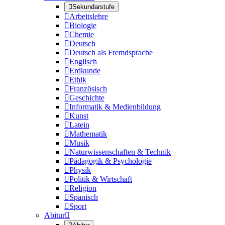

Sekundarstufe

Arbeitslehre

Biologie

Chemie

Deutsch

Deutsch als Fremdsprache

Englisch

Erdkunde

Ethik

Französisch

Geschichte

Informatik & Medienbildung

Kunst

Latein

Mathematik

Musik

Naturwissenschaften & Technik

Pädagogik & Psychologie

Physik

Politik & Wirtschaft

Religion

Spanisch

Sport
Abitur
