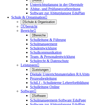

Abitur
Unterrichtsplanung in der Oberstufe
Abitur- und Prüfungsvorbereitung
Software zur Abiturplanung EduPlan
Schule & Organisation


Schule & Organisation

Übersicht
Bereiche


Bereiche
Schulleitung & Führung
Schulmanagement
Schulentwicklung
Schulkommunikation
Team- & Personalentwicklung
Schulrecht & Datenschutz
Leistungen


Leistungen
Digitale Unterrichtsmaterialien RAAbits
Prozessbegleitung
SchiLf - Schulinterne Lehrerfortbildung
Schulleitung Online
Software


Software
Schulmanagement-Software EduPage
Software zur Abiturplanung EduPlan