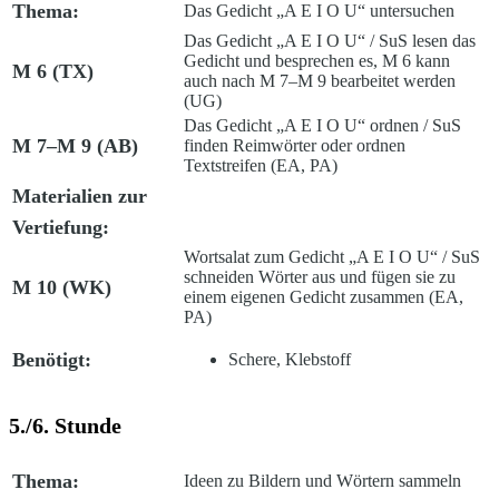
Thema:
Das Gedicht „A E I O U“ untersuchen
Das Gedicht „A E I O U“
/ SuS lesen das
Gedicht und besprechen es, M 6 kann
M 6 (TX)
auch nach M 7–M 9 bearbeitet werden
(UG)
Das Gedicht „A E I O U“ ordnen /
SuS
M 7–M 9 (AB)
finden Reimwörter oder ordnen
Textstreifen (EA, PA)
Materialien zur
Vertiefung:
Wortsalat zum Gedicht „A E I O U“
/ SuS
schneiden Wörter aus und fügen sie zu
M 10 (WK)
einem eigenen Gedicht zusammen (EA,
PA)
Benötigt:
Schere, Klebstoff
5./6. Stunde
Thema:
Ideen zu Bildern und Wörtern sammeln