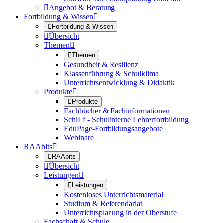

Angebot & Beratung
Fortbildung & Wissen


Fortbildung & Wissen

Übersicht
Themen


Themen
Gesundheit & Resilienz
Klassenführung & Schulklima
Unterrichtsentwicklung & Didaktik
Produkte


Produkte
Fachbücher & Fachinformationen
SchiLf - Schulinterne Lehrerfortbildung
EduPage-Fortbildungsangebote
Webinare
RAAbits


RAAbits

Übersicht
Leistungen


Leistungen
Kostenloses Unterrichtsmaterial
Studium & Referendariat
Unterrichtsplanung in der Oberstufe
Fachschaft & Schule