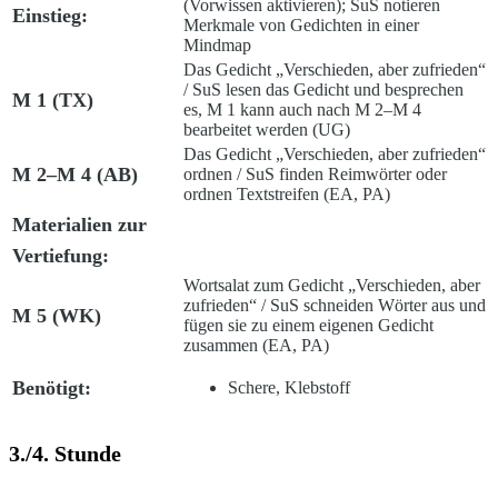
(Vorwissen aktivieren); SuS notieren
Einstieg:
Merkmale von Gedichten in einer
Mindmap
Das Gedicht „Verschieden, aber zufrieden“
/
SuS lesen das Gedicht und besprechen
M 1 (TX)
es, M 1 kann auch nach M 2–M 4
bearbeitet werden (UG)
Das Gedicht „Verschieden, aber zufrieden“
M 2–M 4 (AB)
ordnen
/ SuS finden Reimwörter oder
ordnen Textstreifen (EA, PA)
Materialien zur
Vertiefung:
Wortsalat zum Gedicht „Verschieden, aber
zufrieden“
/ SuS schneiden Wörter aus und
M 5 (WK)
fügen sie zu einem eigenen Gedicht
zusammen (EA, PA)
Benötigt:
Schere, Klebstoff
3./4. Stunde