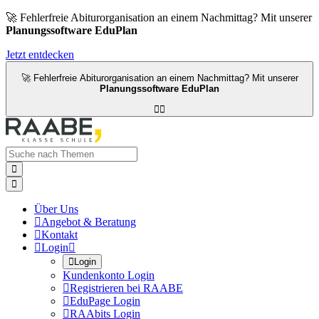
🚀 Fehlerfreie Abiturorganisation an einem Nachmittag? Mit unserer
Planungssoftware EduPlan
Jetzt entdecken
🚀 Fehlerfreie Abiturorganisation an einem Nachmittag? Mit unserer
Planungssoftware EduPlan




Über Uns

Angebot & Beratung

Kontakt

Login


Login
Kundenkonto Login

Registrieren bei RAABE

EduPage Login

RAAbits Login