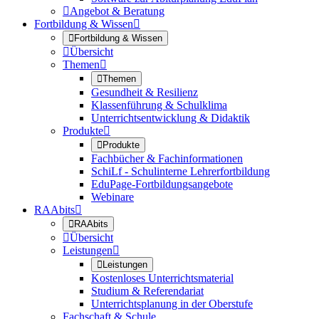

Angebot & Beratung
Fortbildung & Wissen


Fortbildung & Wissen

Übersicht
Themen


Themen
Gesundheit & Resilienz
Klassenführung & Schulklima
Unterrichtsentwicklung & Didaktik
Produkte


Produkte
Fachbücher & Fachinformationen
SchiLf - Schulinterne Lehrerfortbildung
EduPage-Fortbildungsangebote
Webinare
RAAbits


RAAbits

Übersicht
Leistungen


Leistungen
Kostenloses Unterrichtsmaterial
Studium & Referendariat
Unterrichtsplanung in der Oberstufe
Fachschaft & Schule