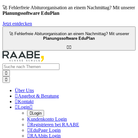
🚀 Fehlerfreie Abiturorganisation an einem Nachmittag? Mit unserer
Planungssoftware EduPlan
Jetzt entdecken
🚀 Fehlerfreie Abiturorganisation an einem Nachmittag? Mit unserer
Planungssoftware EduPlan




Über Uns

Angebot & Beratung

Kontakt

Login


Login
Kundenkonto Login

Registrieren bei RAABE

EduPage Login

RAAbits Login