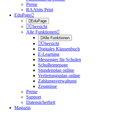
Preise
RAAbits Print
EduPage


EduPage

Übersicht
Alle Funktionen


Alle Funktionen

Übersicht
Digitales Klassenbuch
E-Learning
Messenger für Schulen
Schulhomepage
Stundenplan online
Vertretungsplan online
Zahlungsverwaltung
Zeugnisse
Preise
Support
Datensicherheit
Magazin