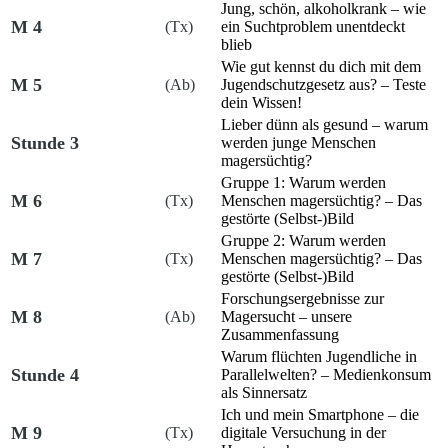
Jung, schön, alkoholkrank – wie
M 4
(Tx)
ein Suchtproblem unentdeckt
blieb
Wie gut kennst du dich mit dem
M 5
(Ab)
Jugendschutzgesetz aus? – Teste
dein Wissen!
Lieber dünn als gesund – warum
Stunde 3
werden junge Menschen
magersüchtig?
Gruppe 1: Warum werden
M 6
(Tx)
Menschen magersüchtig? – Das
gestörte (Selbst-)Bild
Gruppe 2: Warum werden
M 7
(Tx)
Menschen magersüchtig? – Das
gestörte (Selbst-)Bild
Forschungsergebnisse zur
M 8
(Ab)
Magersucht – unsere
Zusammenfassung
Warum flüchten Jugendliche in
Stunde 4
Parallelwelten? – Medienkonsum
als Sinnersatz
Ich und mein Smartphone – die
M 9
(Tx)
digitale Versuchung in der