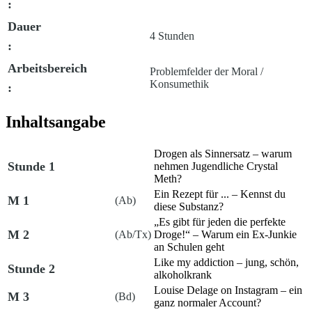
:
Dauer
4 Stunden
:
Arbeitsbereich
Problemfelder der Moral /
Konsumethik
:
Inhaltsangabe
Drogen als Sinnersatz – warum
Stunde 1
nehmen Jugendliche Crystal
Meth?
Ein Rezept für ... – Kennst du
M 1
(Ab)
diese Substanz?
„Es gibt für jeden die perfekte
M 2
(Ab/Tx)
Droge!“ – Warum ein Ex-Junkie
an Schulen geht
Like my addiction – jung, schön,
Stunde 2
alkoholkrank
Louise Delage on Instagram – ein
M 3
(Bd)
ganz normaler Account?