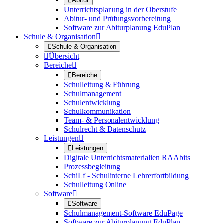

Abitur
Unterrichtsplanung in der Oberstufe
Abitur- und Prüfungsvorbereitung
Software zur Abiturplanung EduPlan
Schule & Organisation


Schule & Organisation

Übersicht
Bereiche


Bereiche
Schulleitung & Führung
Schulmanagement
Schulentwicklung
Schulkommunikation
Team- & Personalentwicklung
Schulrecht & Datenschutz
Leistungen


Leistungen
Digitale Unterrichtsmaterialien RAAbits
Prozessbegleitung
SchiLf - Schulinterne Lehrerfortbildung
Schulleitung Online
Software


Software
Schulmanagement-Software EduPage
Software zur Abiturplanung EduPlan