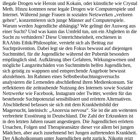
illegale Drogen wie Heroin und Kokain, oder künstliche wie Crystal
Meth. Hinzu kommen neue legale Drogen wie Computerspiele und
Internet. Während junge Frauen in sozialen Netzwerken „verloren
gehen“, konzentrieren sich junge Männer auf Computerspiele.
Warum werden Jugendliche abhängig? Wie gelingt der Ausweg aus
einer Sucht? Und was kann das Umfeld tun, um ein Abgleiten in die
Sucht zu verhindern? Diese Unterrichtseinheit, erschienen in
RAAbits Ethik/Philosophie, versteht sich als Beitrag zur
Suchtprävention. Dabei legt sie den Fokus bewusst auf diejenigen
Suchtmittel, für die Jugendliche während der Pubertät besonders
empfänglich sind. Aufklärung über Gefahren, Wirkungsweisen und
mögliche Langzeitschäden von Suchtmitteln helfen Jugendlichen,
sich geistig zu wappnen und entsprechende Angebote bewusst
abzulehnen. Im Rahmen eines Selbstbeobachtungsversuchs
analysieren die Lernenden abschließend ihren Medienkonsum. Sie
reflektieren die zeitraubende Nutzung des Internets sowie Sozialer
Netzwerke wie Facebook, Instagram oder Twitter, werden für das
bestehende Suchtpotenzial sensibilisiert und erörtern Alternativen.
Abschließend befassen sie sich mit dem Krankheitsbild der
Magersucht, lateinisch: „Anorexia nervosa“. Sie ist die am weitesten
verbreitete Essstörung in Deutschland. Die Zahl der Erkrankten ist
in den letzten Jahren rasant angestiegen. Die Jugendlichen erörtern
Ursachen, Folgen und Therapieansätze dieser vor allem bei jungen
Mädchen, aber auch zunehmend bei Jungen auftretenden Krankheit.
Der Alkoholkonsum unter Jugendlichen geht zurück. Nikotin reizt