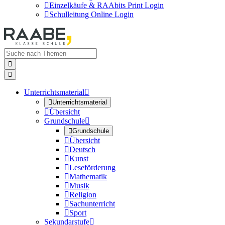

Einzelkäufe & RAAbits Print Login

Schulleitung Online Login


Unterrichtsmaterial


Unterrichtsmaterial

Übersicht
Grundschule


Grundschule

Übersicht

Deutsch

Kunst

Leseförderung

Mathematik

Musik

Religion

Sachunterricht

Sport
Sekundarstufe
