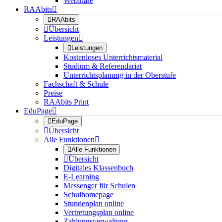
Webinare
RAAbits


RAAbits

Übersicht
Leistungen


Leistungen
Kostenloses Unterrichtsmaterial
Studium & Referendariat
Unterrichtsplanung in der Oberstufe
Fachschaft & Schule
Preise
RAAbits Print
EduPage


EduPage

Übersicht
Alle Funktionen


Alle Funktionen

Übersicht
Digitales Klassenbuch
E-Learning
Messenger für Schulen
Schulhomepage
Stundenplan online
Vertretungsplan online
Zahlungsverwaltung