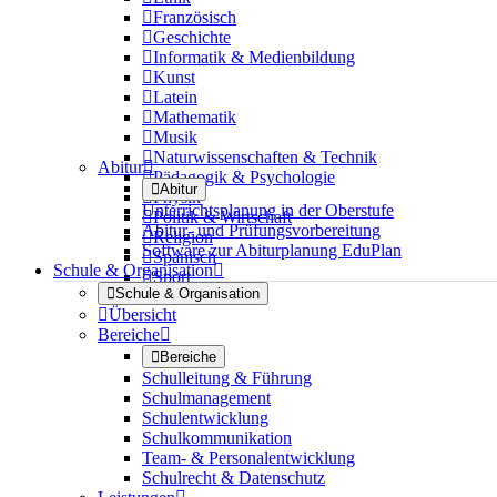

Französisch

Geschichte

Informatik & Medienbildung

Kunst

Latein

Mathematik

Musik

Naturwissenschaften & Technik
Abitur


Pädagogik & Psychologie

Abitur

Physik
Unterrichtsplanung in der Oberstufe

Politik & Wirtschaft
Abitur- und Prüfungsvorbereitung

Religion
Software zur Abiturplanung EduPlan

Spanisch
Schule & Organisation


Sport

Schule & Organisation

Übersicht
Bereiche


Bereiche
Schulleitung & Führung
Schulmanagement
Schulentwicklung
Schulkommunikation
Team- & Personalentwicklung
Schulrecht & Datenschutz