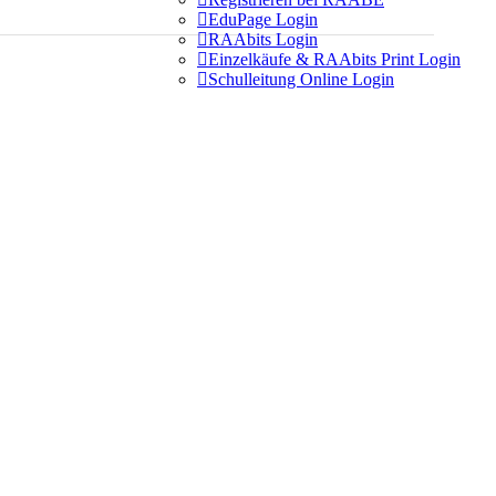

EduPage Login

RAAbits Login

Einzelkäufe & RAAbits Print Login

Schulleitung Online Login