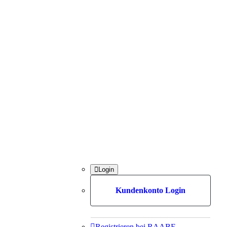

Login
Kundenkonto Login

Registrieren bei RAABE