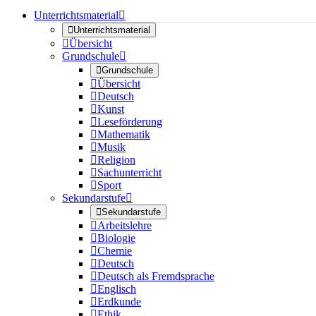
Unterrichtsmaterial


Unterrichtsmaterial

Übersicht
Grundschule


Grundschule

Übersicht

Deutsch

Kunst

Leseförderung

Mathematik

Musik

Religion

Sachunterricht

Sport
Sekundarstufe


Sekundarstufe

Arbeitslehre

Biologie

Chemie

Deutsch

Deutsch als Fremdsprache

Englisch

Erdkunde

Ethik