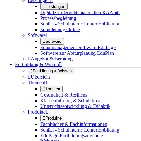
Leistungen


Leistungen
Digitale Unterrichtsmaterialien RAAbits
Prozessbegleitung
SchiLf - Schulinterne Lehrerfortbildung
Schulleitung Online
Software


Software
Schulmanagement-Software EduPage
Software zur Abiturplanung EduPlan

Angebot & Beratung
Fortbildung & Wissen


Fortbildung & Wissen

Übersicht
Themen


Themen
Gesundheit & Resilienz
Klassenführung & Schulklima
Unterrichtsentwicklung & Didaktik
Produkte


Produkte
Fachbücher & Fachinformationen
SchiLf - Schulinterne Lehrerfortbildung
EduPage-Fortbildungsangebote