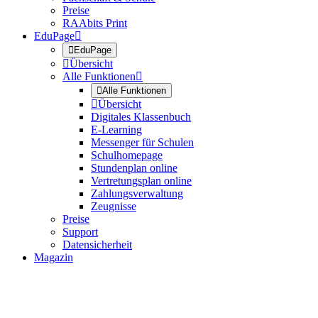
Preise
RAAbits Print
EduPage


EduPage

Übersicht
Alle Funktionen


Alle Funktionen

Übersicht
Digitales Klassenbuch
E-Learning
Messenger für Schulen
Schulhomepage
Stundenplan online
Vertretungsplan online
Zahlungsverwaltung
Zeugnisse
Preise
Support
Datensicherheit
Magazin