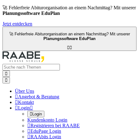
🚀 Fehlerfreie Abiturorganisation an einem Nachmittag? Mit unserer
Planungssoftware EduPlan
Jetzt entdecken
🚀 Fehlerfreie Abiturorganisation an einem Nachmittag? Mit unserer
Planungssoftware EduPlan




Über Uns

Angebot & Beratung

Kontakt

Login


Login
Kundenkonto Login

Registrieren bei RAABE

EduPage Login

RAAbits Login