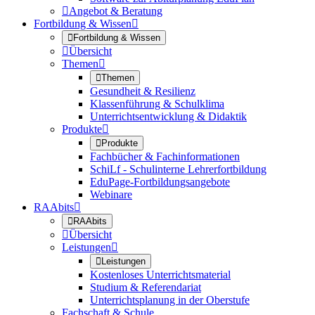

Angebot & Beratung
Fortbildung & Wissen


Fortbildung & Wissen

Übersicht
Themen


Themen
Gesundheit & Resilienz
Klassenführung & Schulklima
Unterrichtsentwicklung & Didaktik
Produkte


Produkte
Fachbücher & Fachinformationen
SchiLf - Schulinterne Lehrerfortbildung
EduPage-Fortbildungsangebote
Webinare
RAAbits


RAAbits

Übersicht
Leistungen


Leistungen
Kostenloses Unterrichtsmaterial
Studium & Referendariat
Unterrichtsplanung in der Oberstufe
Fachschaft & Schule