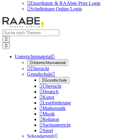

Einzelkäufe & RAAbits Print Login

Schulleitung Online Login


Unterrichtsmaterial


Unterrichtsmaterial

Übersicht
Grundschule


Grundschule

Übersicht

Deutsch

Kunst

Leseförderung

Mathematik

Musik

Religion

Sachunterricht

Sport
Sekundarstufe
