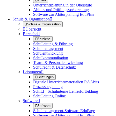

Abitur
Unterrichtsplanung in der Oberstufe
Abitur- und Prüfungsvorbereitung
Software zur Abiturplanung EduPlan
Schule & Organisation


Schule & Organisation

Übersicht
Bereiche


Bereiche
Schulleitung & Führung
Schulmanagement
Schulentwicklung
Schulkommunikation
Team- & Personalentwicklung
Schulrecht & Datenschutz
Leistungen


Leistungen
Digitale Unterrichtsmaterialien RAAbits
Prozessbegleitung
SchiLf - Schulinterne Lehrerfortbildung
Schulleitung Online
Software


Software
Schulmanagement-Software EduPage
Software zur Abiturplanung EduPlan