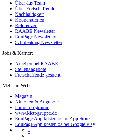
Über das Team
Über Freischaffende
Nachhaltigkeit
Kooperationen
Referenzen
RAABE Newsletter
EduPage Newsletter
Schulleitung Newsletter
Jobs & Karriere
Arbeiten bei RAABE
Stellenangebote
Freischaffende gesucht
Mehr im Web
Magazin
Aktionen & Angebote
Partnerprogramm
www.klett-gruppe.de
EduPage App kostenlos im App Store
EduPage App kostenlos bei Google Play

