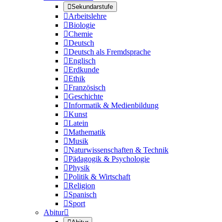

Sekundarstufe

Arbeitslehre

Biologie

Chemie

Deutsch

Deutsch als Fremdsprache

Englisch

Erdkunde

Ethik

Französisch

Geschichte

Informatik & Medienbildung

Kunst

Latein

Mathematik

Musik

Naturwissenschaften & Technik

Pädagogik & Psychologie

Physik

Politik & Wirtschaft

Religion

Spanisch

Sport
Abitur
