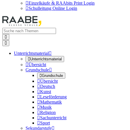

Einzelkäufe & RAAbits Print Login

Schulleitung Online Login


Unterrichtsmaterial


Unterrichtsmaterial

Übersicht
Grundschule


Grundschule

Übersicht

Deutsch

Kunst

Leseförderung

Mathematik

Musik

Religion

Sachunterricht

Sport
Sekundarstufe
