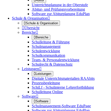

Abitur
Unterrichtsplanung in der Oberstufe
Abitur- und Prüfungsvorbereitung
Software zur Abiturplanung EduPlan
Schule & Organisation


Schule & Organisation

Übersicht
Bereiche


Bereiche
Schulleitung & Führung
Schulmanagement
Schulentwicklung
Schulkommunikation
Team- & Personalentwicklung
Schulrecht & Datenschutz
Leistungen


Leistungen
Digitale Unterrichtsmaterialien RAAbits
Prozessbegleitung
SchiLf - Schulinterne Lehrerfortbildung
Schulleitung Online
Software


Software
Schulmanagement-Software EduPage
Software zur Abiturplanung EduPlan