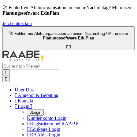
🚀 Fehlerfreie Abiturorganisation an einem Nachmittag? Mit unserer
Planungssoftware EduPlan
Jetzt entdecken
🚀 Fehlerfreie Abiturorganisation an einem Nachmittag? Mit unserer
Planungssoftware EduPlan




Über Uns

Angebot & Beratung

Kontakt

Login


Login
Kundenkonto Login

Registrieren bei RAABE

EduPage Login

RAAbits Login