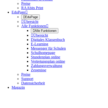
Preise
RAAbits Print
EduPage


EduPage

Übersicht
Alle Funktionen


Alle Funktionen

Übersicht
Digitales Klassenbuch
E-Learning
Messenger für Schulen
Schulhomepage
Stundenplan online
Vertretungsplan online
Zahlungsverwaltung
Zeugnisse
Preise
Support
Datensicherheit
Magazin