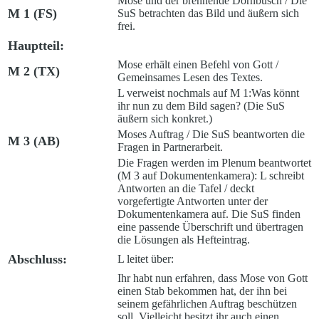
Mose und der brennende Dornbusch /
Die
M 1 (FS)
SuS betrachten das Bild und äußern sich
frei.
Hauptteil:
Mose erhält einen Befehl von Gott /
M 2 (TX)
Gemeinsames Lesen des Textes.
L verweist nochmals auf M 1:
Was könnt
ihr nun zu dem Bild sagen?
(Die SuS
äußern sich konkret.)
Moses Auftrag /
Die SuS beantworten die
M 3 (AB)
Fragen in Partnerarbeit.
Die Fragen werden im Plenum beantwortet
(M 3 auf Dokumentenkamera): L schreibt
Antworten an die Tafel / deckt
vorgefertigte Antworten unter der
Dokumentenkamera auf. Die SuS finden
eine passende Überschrift und übertragen
die Lösungen als Hefteintrag.
Abschluss:
L leitet über:
Ihr habt nun erfahren, dass Mose von Gott
einen Stab bekommen hat, der ihn bei
seinem gefährlichen Auftrag beschützen
soll. Vielleicht besitzt ihr auch einen