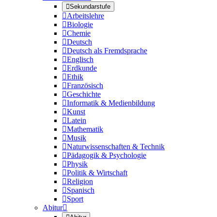

Sekundarstufe

Arbeitslehre

Biologie

Chemie

Deutsch

Deutsch als Fremdsprache

Englisch

Erdkunde

Ethik

Französisch

Geschichte

Informatik & Medienbildung

Kunst

Latein

Mathematik

Musik

Naturwissenschaften & Technik

Pädagogik & Psychologie

Physik

Politik & Wirtschaft

Religion

Spanisch

Sport
Abitur
