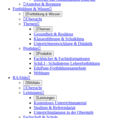

Angebot & Beratung
Fortbildung & Wissen


Fortbildung & Wissen

Übersicht
Themen


Themen
Gesundheit & Resilienz
Klassenführung & Schulklima
Unterrichtsentwicklung & Didaktik
Produkte


Produkte
Fachbücher & Fachinformationen
SchiLf - Schulinterne Lehrerfortbildung
EduPage-Fortbildungsangebote
Webinare
RAAbits


RAAbits

Übersicht
Leistungen


Leistungen
Kostenloses Unterrichtsmaterial
Studium & Referendariat
Unterrichtsplanung in der Oberstufe
Fachschaft & Schule