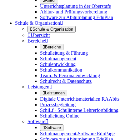

Abitur
Unterrichtsplanung in der Oberstufe
Abitur- und Prüfungsvorbereitung
Software zur Abiturplanung EduPlan
Schule & Organisation


Schule & Organisation

Übersicht
Bereiche


Bereiche
Schulleitung & Führung
Schulmanagement
Schulentwicklung
Schulkommunikation
Team- & Personalentwicklung
Schulrecht & Datenschutz
Leistungen


Leistungen
Digitale Unterrichtsmaterialien RAAbits
Prozessbegleitung
SchiLf - Schulinterne Lehrerfortbildung
Schulleitung Online
Software


Software
Schulmanagement-Software EduPage
Software zur Abiturplanung EduPlan