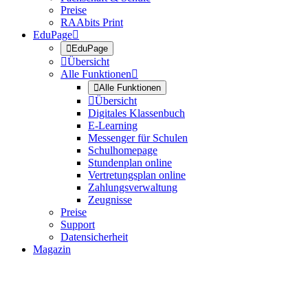
Preise
RAAbits Print
EduPage


EduPage

Übersicht
Alle Funktionen


Alle Funktionen

Übersicht
Digitales Klassenbuch
E-Learning
Messenger für Schulen
Schulhomepage
Stundenplan online
Vertretungsplan online
Zahlungsverwaltung
Zeugnisse
Preise
Support
Datensicherheit
Magazin