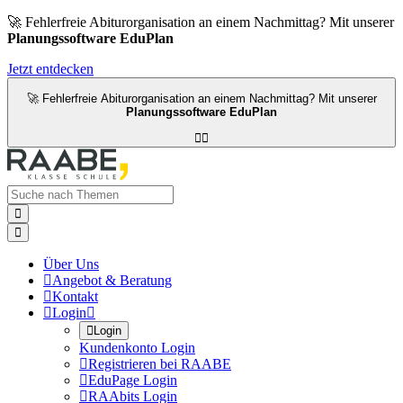
🚀 Fehlerfreie Abiturorganisation an einem Nachmittag? Mit unserer
Planungssoftware EduPlan
Jetzt entdecken
🚀 Fehlerfreie Abiturorganisation an einem Nachmittag? Mit unserer
Planungssoftware EduPlan




Über Uns

Angebot & Beratung

Kontakt

Login


Login
Kundenkonto Login

Registrieren bei RAABE

EduPage Login

RAAbits Login