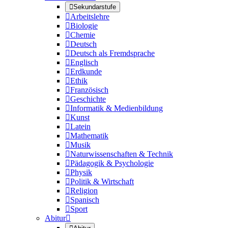

Sekundarstufe

Arbeitslehre

Biologie

Chemie

Deutsch

Deutsch als Fremdsprache

Englisch

Erdkunde

Ethik

Französisch

Geschichte

Informatik & Medienbildung

Kunst

Latein

Mathematik

Musik

Naturwissenschaften & Technik

Pädagogik & Psychologie

Physik

Politik & Wirtschaft

Religion

Spanisch

Sport
Abitur
