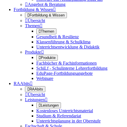

Angebot & Beratung
Fortbildung & Wissen


Fortbildung & Wissen

Übersicht
Themen


Themen
Gesundheit & Resilienz
Klassenführung & Schulklima
Unterrichtsentwicklung & Didaktik
Produkte


Produkte
Fachbücher & Fachinformationen
SchiLf - Schulinterne Lehrerfortbildung
EduPage-Fortbildungsangebote
Webinare
RAAbits


RAAbits

Übersicht
Leistungen


Leistungen
Kostenloses Unterrichtsmaterial
Studium & Referendariat
Unterrichtsplanung in der Oberstufe
Fachschaft & Schule