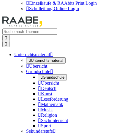

Einzelkäufe & RAAbits Print Login

Schulleitung Online Login


Unterrichtsmaterial


Unterrichtsmaterial

Übersicht
Grundschule


Grundschule

Übersicht

Deutsch

Kunst

Leseförderung

Mathematik

Musik

Religion

Sachunterricht

Sport
Sekundarstufe
