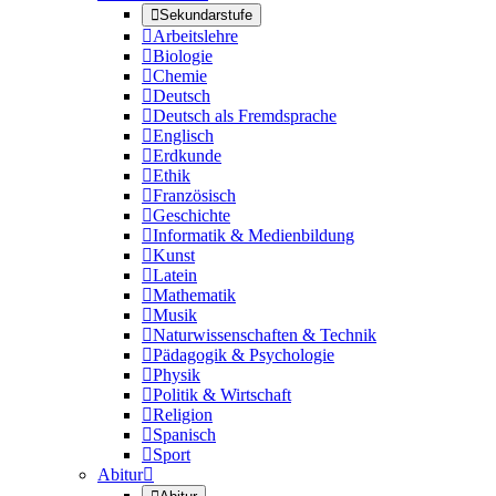

Sekundarstufe

Arbeitslehre

Biologie

Chemie

Deutsch

Deutsch als Fremdsprache

Englisch

Erdkunde

Ethik

Französisch

Geschichte

Informatik & Medienbildung

Kunst

Latein

Mathematik

Musik

Naturwissenschaften & Technik

Pädagogik & Psychologie

Physik

Politik & Wirtschaft

Religion

Spanisch

Sport
Abitur
