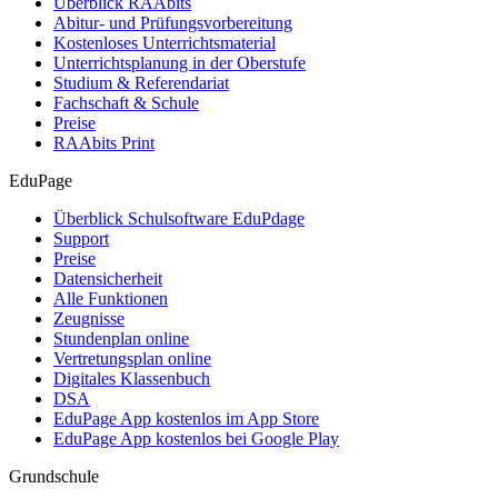
Überblick RAAbits
Abitur- und Prüfungsvorbereitung
Kostenloses Unterrichtsmaterial
Unterrichtsplanung in der Oberstufe
Studium & Referendariat
Fachschaft & Schule
Preise
RAAbits Print
EduPage
Überblick Schulsoftware EduPdage
Support
Preise
Datensicherheit
Alle Funktionen
Zeugnisse
Stundenplan online
Vertretungsplan online
Digitales Klassenbuch
DSA
EduPage App kostenlos im App Store
EduPage App kostenlos bei Google Play
Grundschule