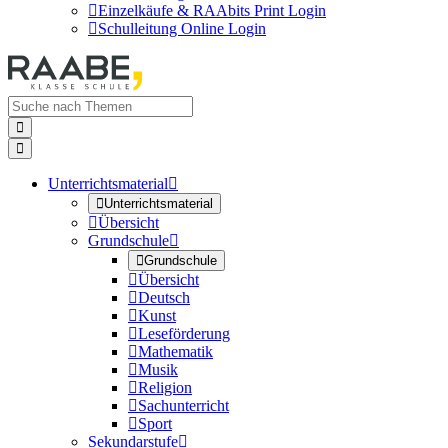

Einzelkäufe & RAAbits Print Login

Schulleitung Online Login


Unterrichtsmaterial


Unterrichtsmaterial

Übersicht
Grundschule


Grundschule

Übersicht

Deutsch

Kunst

Leseförderung

Mathematik

Musik

Religion

Sachunterricht

Sport
Sekundarstufe
