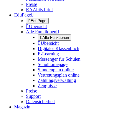
Preise
RAAbits Print
EduPage


EduPage

Übersicht
Alle Funktionen


Alle Funktionen

Übersicht
Digitales Klassenbuch
E-Learning
Messenger für Schulen
Schulhomepage
Stundenplan online
Vertretungsplan online
Zahlungsverwaltung
Zeugnisse
Preise
Support
Datensicherheit
Magazin