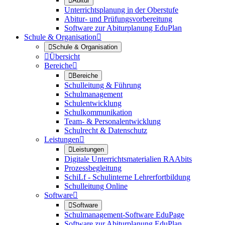

Abitur
Unterrichtsplanung in der Oberstufe
Abitur- und Prüfungsvorbereitung
Software zur Abiturplanung EduPlan
Schule & Organisation


Schule & Organisation

Übersicht
Bereiche


Bereiche
Schulleitung & Führung
Schulmanagement
Schulentwicklung
Schulkommunikation
Team- & Personalentwicklung
Schulrecht & Datenschutz
Leistungen


Leistungen
Digitale Unterrichtsmaterialien RAAbits
Prozessbegleitung
SchiLf - Schulinterne Lehrerfortbildung
Schulleitung Online
Software


Software
Schulmanagement-Software EduPage
Software zur Abiturplanung EduPlan