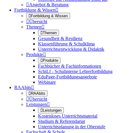

Angebot & Beratung
Fortbildung & Wissen


Fortbildung & Wissen

Übersicht
Themen


Themen
Gesundheit & Resilienz
Klassenführung & Schulklima
Unterrichtsentwicklung & Didaktik
Produkte


Produkte
Fachbücher & Fachinformationen
SchiLf - Schulinterne Lehrerfortbildung
EduPage-Fortbildungsangebote
Webinare
RAAbits


RAAbits

Übersicht
Leistungen


Leistungen
Kostenloses Unterrichtsmaterial
Studium & Referendariat
Unterrichtsplanung in der Oberstufe
Fachschaft & Schule