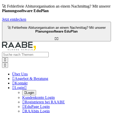
🚀 Fehlerfreie Abiturorganisation an einem Nachmittag? Mit unserer
Planungssoftware EduPlan
Jetzt entdecken
🚀 Fehlerfreie Abiturorganisation an einem Nachmittag? Mit unserer
Planungssoftware EduPlan




Über Uns

Angebot & Beratung

Kontakt

Login


Login
Kundenkonto Login

Registrieren bei RAABE

EduPage Login

RAAbits Login