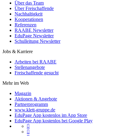
Über das Team
Über Freischaffende
Nachhaltigkeit
Kooperationen
Referenzen
RAABE Newsletter
EduPage Newsletter
Schulleitung Newsletter
Jobs & Karriere
Arbeiten bei RAABE
Stellenangebote
Freischaffende gesucht
Mehr im Web
Magazin
Aktionen & Angebote
Partnerprogramm
www.klett-gruppe.de
EduPage App kostenlos im App Store
EduPage App kostenlos bei Google Play

