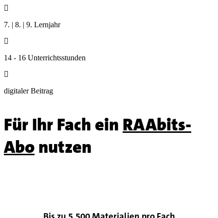

7. | 8. | 9. Lernjahr

14 - 16 Unterrichtsstunden

digitaler Beitrag
Für Ihr Fach ein
RAAbits-
Abo
nutzen

Bis zu 5.500 Materialien pro Fach