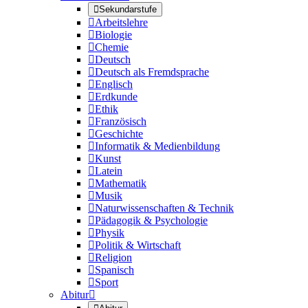

Sekundarstufe

Arbeitslehre

Biologie

Chemie

Deutsch

Deutsch als Fremdsprache

Englisch

Erdkunde

Ethik

Französisch

Geschichte

Informatik & Medienbildung

Kunst

Latein

Mathematik

Musik

Naturwissenschaften & Technik

Pädagogik & Psychologie

Physik

Politik & Wirtschaft

Religion

Spanisch

Sport
Abitur
