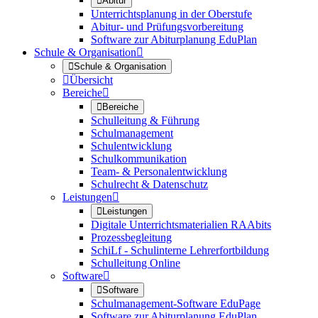

Abitur
Unterrichtsplanung in der Oberstufe
Abitur- und Prüfungsvorbereitung
Software zur Abiturplanung EduPlan
Schule & Organisation


Schule & Organisation

Übersicht
Bereiche


Bereiche
Schulleitung & Führung
Schulmanagement
Schulentwicklung
Schulkommunikation
Team- & Personalentwicklung
Schulrecht & Datenschutz
Leistungen


Leistungen
Digitale Unterrichtsmaterialien RAAbits
Prozessbegleitung
SchiLf - Schulinterne Lehrerfortbildung
Schulleitung Online
Software


Software
Schulmanagement-Software EduPage
Software zur Abiturplanung EduPlan