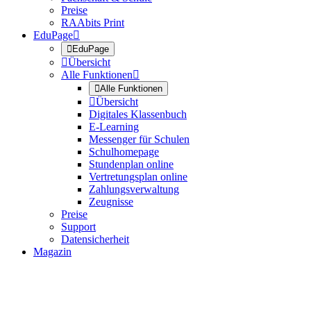
Preise
RAAbits Print
EduPage


EduPage

Übersicht
Alle Funktionen


Alle Funktionen

Übersicht
Digitales Klassenbuch
E-Learning
Messenger für Schulen
Schulhomepage
Stundenplan online
Vertretungsplan online
Zahlungsverwaltung
Zeugnisse
Preise
Support
Datensicherheit
Magazin