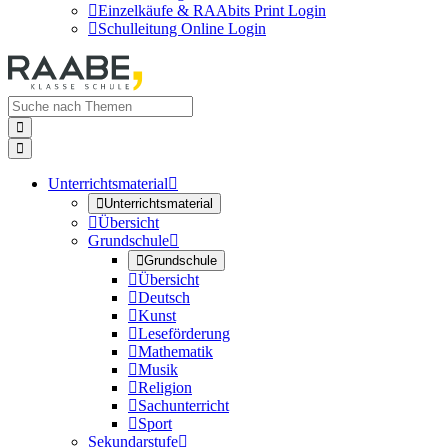

Einzelkäufe & RAAbits Print Login

Schulleitung Online Login


Unterrichtsmaterial


Unterrichtsmaterial

Übersicht
Grundschule


Grundschule

Übersicht

Deutsch

Kunst

Leseförderung

Mathematik

Musik

Religion

Sachunterricht

Sport
Sekundarstufe
