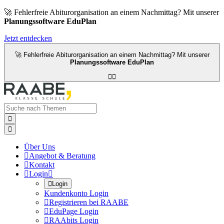
🚀 Fehlerfreie Abiturorganisation an einem Nachmittag? Mit unserer
Planungssoftware EduPlan
Jetzt entdecken
🚀 Fehlerfreie Abiturorganisation an einem Nachmittag? Mit unserer
Planungssoftware EduPlan




Über Uns

Angebot & Beratung

Kontakt

Login


Login
Kundenkonto Login

Registrieren bei RAABE

EduPage Login

RAAbits Login