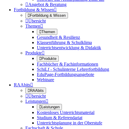

Angebot & Beratung
Fortbildung & Wissen


Fortbildung & Wissen

Übersicht
Themen


Themen
Gesundheit & Resilienz
Klassenführung & Schulklima
Unterrichtsentwicklung & Didaktik
Produkte


Produkte
Fachbücher & Fachinformationen
SchiLf - Schulinterne Lehrerfortbildung
EduPage-Fortbildungsangebote
Webinare
RAAbits


RAAbits

Übersicht
Leistungen


Leistungen
Kostenloses Unterrichtsmaterial
Studium & Referendariat
Unterrichtsplanung in der Oberstufe
Fachschaft & Schule