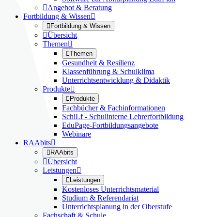

Angebot & Beratung
Fortbildung & Wissen


Fortbildung & Wissen

Übersicht
Themen


Themen
Gesundheit & Resilienz
Klassenführung & Schulklima
Unterrichtsentwicklung & Didaktik
Produkte


Produkte
Fachbücher & Fachinformationen
SchiLf - Schulinterne Lehrerfortbildung
EduPage-Fortbildungsangebote
Webinare
RAAbits


RAAbits

Übersicht
Leistungen


Leistungen
Kostenloses Unterrichtsmaterial
Studium & Referendariat
Unterrichtsplanung in der Oberstufe
Fachschaft & Schule