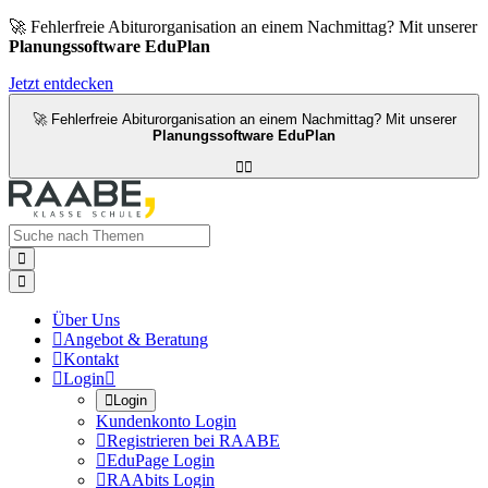
🚀 Fehlerfreie Abiturorganisation an einem Nachmittag? Mit unserer
Planungssoftware EduPlan
Jetzt entdecken
🚀 Fehlerfreie Abiturorganisation an einem Nachmittag? Mit unserer
Planungssoftware EduPlan




Über Uns

Angebot & Beratung

Kontakt

Login


Login
Kundenkonto Login

Registrieren bei RAABE

EduPage Login

RAAbits Login