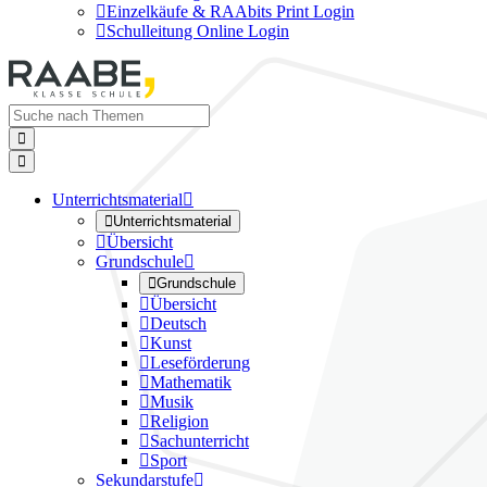

Einzelkäufe & RAAbits Print Login

Schulleitung Online Login


Unterrichtsmaterial


Unterrichtsmaterial

Übersicht
Grundschule


Grundschule

Übersicht

Deutsch

Kunst

Leseförderung

Mathematik

Musik

Religion

Sachunterricht

Sport
Sekundarstufe
