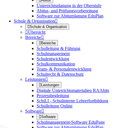

Abitur
Unterrichtsplanung in der Oberstufe
Abitur- und Prüfungsvorbereitung
Software zur Abiturplanung EduPlan
Schule & Organisation


Schule & Organisation

Übersicht
Bereiche


Bereiche
Schulleitung & Führung
Schulmanagement
Schulentwicklung
Schulkommunikation
Team- & Personalentwicklung
Schulrecht & Datenschutz
Leistungen


Leistungen
Digitale Unterrichtsmaterialien RAAbits
Prozessbegleitung
SchiLf - Schulinterne Lehrerfortbildung
Schulleitung Online
Software


Software
Schulmanagement-Software EduPage
Software zur Abiturplanung EduPlan