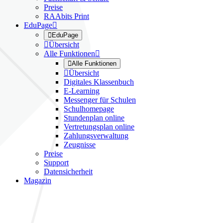
Preise
RAAbits Print
EduPage


EduPage

Übersicht
Alle Funktionen


Alle Funktionen

Übersicht
Digitales Klassenbuch
E-Learning
Messenger für Schulen
Schulhomepage
Stundenplan online
Vertretungsplan online
Zahlungsverwaltung
Zeugnisse
Preise
Support
Datensicherheit
Magazin