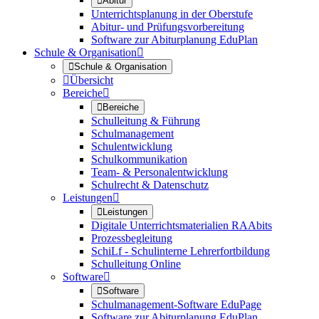

Abitur
Unterrichtsplanung in der Oberstufe
Abitur- und Prüfungsvorbereitung
Software zur Abiturplanung EduPlan
Schule & Organisation


Schule & Organisation

Übersicht
Bereiche


Bereiche
Schulleitung & Führung
Schulmanagement
Schulentwicklung
Schulkommunikation
Team- & Personalentwicklung
Schulrecht & Datenschutz
Leistungen


Leistungen
Digitale Unterrichtsmaterialien RAAbits
Prozessbegleitung
SchiLf - Schulinterne Lehrerfortbildung
Schulleitung Online
Software


Software
Schulmanagement-Software EduPage
Software zur Abiturplanung EduPlan