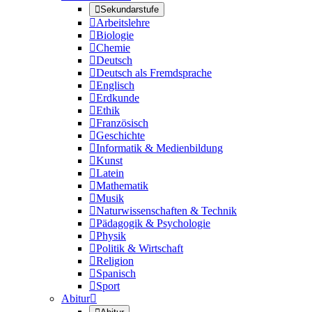

Sekundarstufe

Arbeitslehre

Biologie

Chemie

Deutsch

Deutsch als Fremdsprache

Englisch

Erdkunde

Ethik

Französisch

Geschichte

Informatik & Medienbildung

Kunst

Latein

Mathematik

Musik

Naturwissenschaften & Technik

Pädagogik & Psychologie

Physik

Politik & Wirtschaft

Religion

Spanisch

Sport
Abitur
