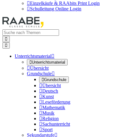

Einzelkäufe & RAAbits Print Login

Schulleitung Online Login


Unterrichtsmaterial


Unterrichtsmaterial

Übersicht
Grundschule


Grundschule

Übersicht

Deutsch

Kunst

Leseförderung

Mathematik

Musik

Religion

Sachunterricht

Sport
Sekundarstufe
