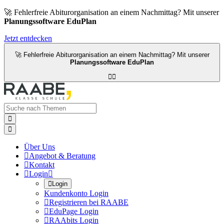
🚀 Fehlerfreie Abiturorganisation an einem Nachmittag? Mit unserer
Planungssoftware EduPlan
Jetzt entdecken
🚀 Fehlerfreie Abiturorganisation an einem Nachmittag? Mit unserer
Planungssoftware EduPlan




Über Uns

Angebot & Beratung

Kontakt

Login


Login
Kundenkonto Login

Registrieren bei RAABE

EduPage Login

RAAbits Login