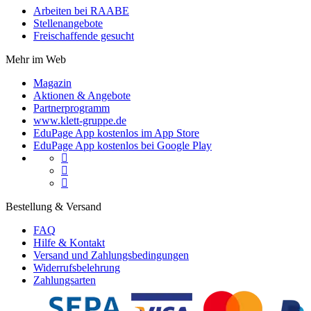
Arbeiten bei RAABE
Stellenangebote
Freischaffende gesucht
Mehr im Web
Magazin
Aktionen & Angebote
Partnerprogramm
www.klett-gruppe.de
EduPage App kostenlos im App Store
EduPage App kostenlos bei Google Play



Bestellung & Versand
FAQ
Hilfe & Kontakt
Versand und Zahlungsbedingungen
Widerrufsbelehrung
Zahlungsarten