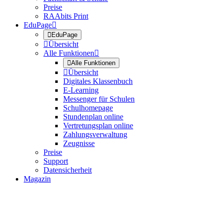
Preise
RAAbits Print
EduPage


EduPage

Übersicht
Alle Funktionen


Alle Funktionen

Übersicht
Digitales Klassenbuch
E-Learning
Messenger für Schulen
Schulhomepage
Stundenplan online
Vertretungsplan online
Zahlungsverwaltung
Zeugnisse
Preise
Support
Datensicherheit
Magazin