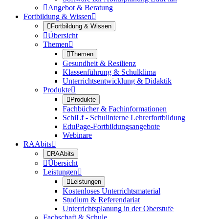

Angebot & Beratung
Fortbildung & Wissen


Fortbildung & Wissen

Übersicht
Themen


Themen
Gesundheit & Resilienz
Klassenführung & Schulklima
Unterrichtsentwicklung & Didaktik
Produkte


Produkte
Fachbücher & Fachinformationen
SchiLf - Schulinterne Lehrerfortbildung
EduPage-Fortbildungsangebote
Webinare
RAAbits


RAAbits

Übersicht
Leistungen


Leistungen
Kostenloses Unterrichtsmaterial
Studium & Referendariat
Unterrichtsplanung in der Oberstufe
Fachschaft & Schule