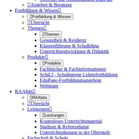

Angebot & Beratung
Fortbildung & Wissen


Fortbildung & Wissen

Übersicht
Themen


Themen
Gesundheit & Resilienz
Klassenführung & Schulklima
Unterrichtsentwicklung & Didaktik
Produkte


Produkte
Fachbücher & Fachinformationen
SchiLf - Schulinterne Lehrerfortbildung
EduPage-Fortbildungsangebote
Webinare
RAAbits


RAAbits

Übersicht
Leistungen


Leistungen
Kostenloses Unterrichtsmaterial
Studium & Referendariat
Unterrichtsplanung in der Oberstufe
Fachschaft & Schule