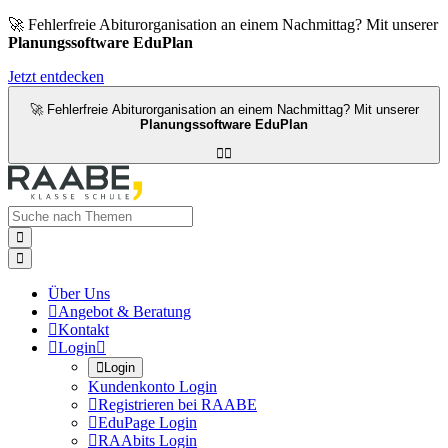
🚀 Fehlerfreie Abiturorganisation an einem Nachmittag? Mit unserer
Planungssoftware EduPlan
Jetzt entdecken
🚀 Fehlerfreie Abiturorganisation an einem Nachmittag? Mit unserer
Planungssoftware EduPlan




Über Uns

Angebot & Beratung

Kontakt

Login


Login
Kundenkonto Login

Registrieren bei RAABE

EduPage Login

RAAbits Login