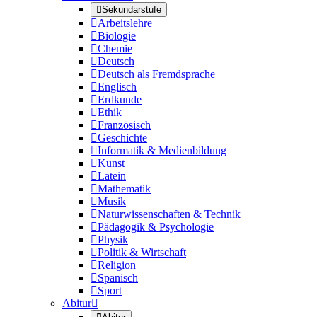

Sekundarstufe

Arbeitslehre

Biologie

Chemie

Deutsch

Deutsch als Fremdsprache

Englisch

Erdkunde

Ethik

Französisch

Geschichte

Informatik & Medienbildung

Kunst

Latein

Mathematik

Musik

Naturwissenschaften & Technik

Pädagogik & Psychologie

Physik

Politik & Wirtschaft

Religion

Spanisch

Sport
Abitur
