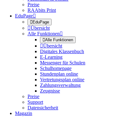
Preise
RAAbits Print
EduPage


EduPage

Übersicht
Alle Funktionen


Alle Funktionen

Übersicht
Digitales Klassenbuch
E-Learning
Messenger für Schulen
Schulhomepage
Stundenplan online
Vertretungsplan online
Zahlungsverwaltung
Zeugnisse
Preise
Support
Datensicherheit
Magazin