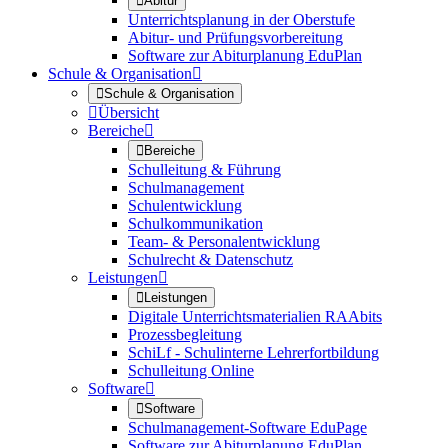

Abitur
Unterrichtsplanung in der Oberstufe
Abitur- und Prüfungsvorbereitung
Software zur Abiturplanung EduPlan
Schule & Organisation


Schule & Organisation

Übersicht
Bereiche


Bereiche
Schulleitung & Führung
Schulmanagement
Schulentwicklung
Schulkommunikation
Team- & Personalentwicklung
Schulrecht & Datenschutz
Leistungen


Leistungen
Digitale Unterrichtsmaterialien RAAbits
Prozessbegleitung
SchiLf - Schulinterne Lehrerfortbildung
Schulleitung Online
Software


Software
Schulmanagement-Software EduPage
Software zur Abiturplanung EduPlan