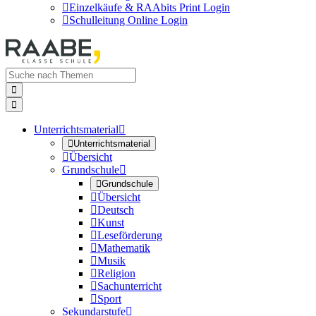

Einzelkäufe & RAAbits Print Login

Schulleitung Online Login


Unterrichtsmaterial


Unterrichtsmaterial

Übersicht
Grundschule


Grundschule

Übersicht

Deutsch

Kunst

Leseförderung

Mathematik

Musik

Religion

Sachunterricht

Sport
Sekundarstufe
