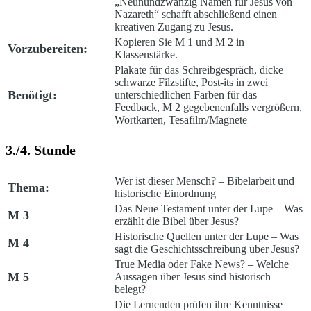
„Neunundzwanzig Namen für Jesus von
Nazareth“ schafft abschließend einen
kreativen Zugang zu Jesus.
Kopieren Sie M 1 und M 2 in
Vorzubereiten:
Klassenstärke.
Plakate für das Schreibgespräch, dicke
schwarze Filzstifte, Post-its in zwei
Benötigt:
unterschiedlichen Farben für das
Feedback, M 2 gegebenenfalls vergrößern,
Wortkarten, Tesafilm/Magnete
3./4. Stunde
Wer ist dieser Mensch? – Bibelarbeit und
Thema:
historische Einordnung
Das Neue Testament unter der Lupe – Was
M 3
erzählt die Bibel über Jesus?
Historische Quellen unter der Lupe – Was
M 4
sagt die Geschichtsschreibung über Jesus?
True Media oder Fake News? – Welche
M 5
Aussagen über Jesus sind historisch
belegt?
Die Lernenden prüfen ihre Kenntnisse