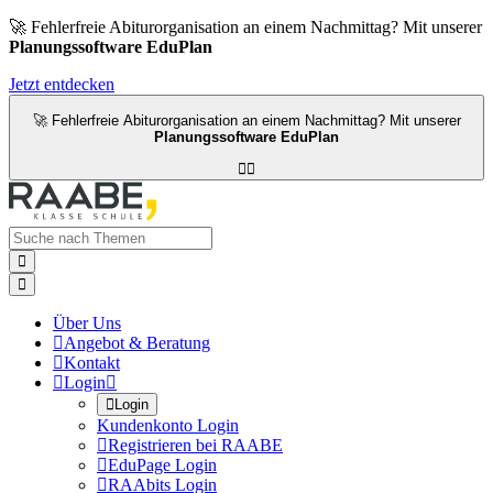
🚀 Fehlerfreie Abiturorganisation an einem Nachmittag? Mit unserer
Planungssoftware EduPlan
Jetzt entdecken
🚀 Fehlerfreie Abiturorganisation an einem Nachmittag? Mit unserer
Planungssoftware EduPlan




Über Uns

Angebot & Beratung

Kontakt

Login


Login
Kundenkonto Login

Registrieren bei RAABE

EduPage Login

RAAbits Login