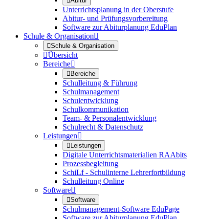

Abitur
Unterrichtsplanung in der Oberstufe
Abitur- und Prüfungsvorbereitung
Software zur Abiturplanung EduPlan
Schule & Organisation


Schule & Organisation

Übersicht
Bereiche


Bereiche
Schulleitung & Führung
Schulmanagement
Schulentwicklung
Schulkommunikation
Team- & Personalentwicklung
Schulrecht & Datenschutz
Leistungen


Leistungen
Digitale Unterrichtsmaterialien RAAbits
Prozessbegleitung
SchiLf - Schulinterne Lehrerfortbildung
Schulleitung Online
Software


Software
Schulmanagement-Software EduPage
Software zur Abiturplanung EduPlan