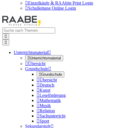

Einzelkäufe & RAAbits Print Login

Schulleitung Online Login


Unterrichtsmaterial


Unterrichtsmaterial

Übersicht
Grundschule


Grundschule

Übersicht

Deutsch

Kunst

Leseförderung

Mathematik

Musik

Religion

Sachunterricht

Sport
Sekundarstufe
