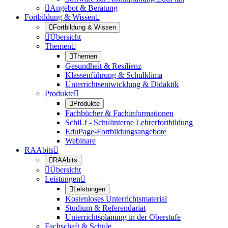

Angebot & Beratung
Fortbildung & Wissen


Fortbildung & Wissen

Übersicht
Themen


Themen
Gesundheit & Resilienz
Klassenführung & Schulklima
Unterrichtsentwicklung & Didaktik
Produkte


Produkte
Fachbücher & Fachinformationen
SchiLf - Schulinterne Lehrerfortbildung
EduPage-Fortbildungsangebote
Webinare
RAAbits


RAAbits

Übersicht
Leistungen


Leistungen
Kostenloses Unterrichtsmaterial
Studium & Referendariat
Unterrichtsplanung in der Oberstufe
Fachschaft & Schule