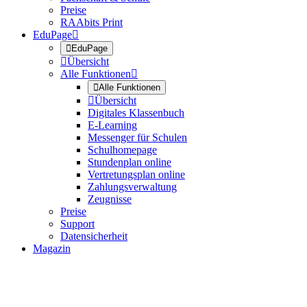
Preise
RAAbits Print
EduPage


EduPage

Übersicht
Alle Funktionen


Alle Funktionen

Übersicht
Digitales Klassenbuch
E-Learning
Messenger für Schulen
Schulhomepage
Stundenplan online
Vertretungsplan online
Zahlungsverwaltung
Zeugnisse
Preise
Support
Datensicherheit
Magazin