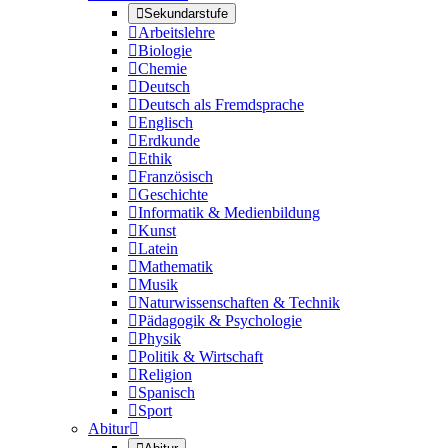

Sekundarstufe

Arbeitslehre

Biologie

Chemie

Deutsch

Deutsch als Fremdsprache

Englisch

Erdkunde

Ethik

Französisch

Geschichte

Informatik & Medienbildung

Kunst

Latein

Mathematik

Musik

Naturwissenschaften & Technik

Pädagogik & Psychologie

Physik

Politik & Wirtschaft

Religion

Spanisch

Sport
Abitur
