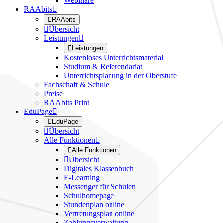
Webinare
RAAbits


RAAbits

Übersicht
Leistungen


Leistungen
Kostenloses Unterrichtsmaterial
Studium & Referendariat
Unterrichtsplanung in der Oberstufe
Fachschaft & Schule
Preise
RAAbits Print
EduPage


EduPage

Übersicht
Alle Funktionen


Alle Funktionen

Übersicht
Digitales Klassenbuch
E-Learning
Messenger für Schulen
Schulhomepage
Stundenplan online
Vertretungsplan online
Zahlungsverwaltung