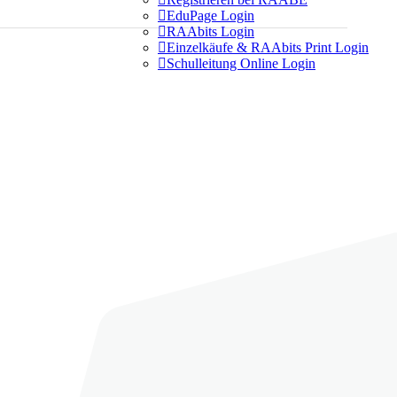

EduPage Login

RAAbits Login

Einzelkäufe & RAAbits Print Login

Schulleitung Online Login