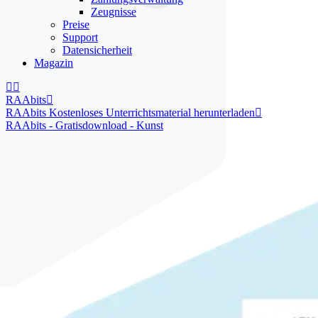
Zeugnisse
Preise
Support
Datensicherheit
Magazin


RAAbits

RAAbits Kostenloses Unterrichtsmaterial herunterladen

RAAbits - Gratisdownload - Kunst