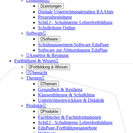
Leistungen


Leistungen
Digitale Unterrichtsmaterialien RAAbits
Prozessbegleitung
SchiLf - Schulinterne Lehrerfortbildung
Schulleitung Online
Software


Software
Schulmanagement-Software EduPage
Software zur Abiturplanung EduPlan

Angebot & Beratung
Fortbildung & Wissen


Fortbildung & Wissen

Übersicht
Themen


Themen
Gesundheit & Resilienz
Klassenführung & Schulklima
Unterrichtsentwicklung & Didaktik
Produkte


Produkte
Fachbücher & Fachinformationen
SchiLf - Schulinterne Lehrerfortbildung
EduPage-Fortbildungsangebote