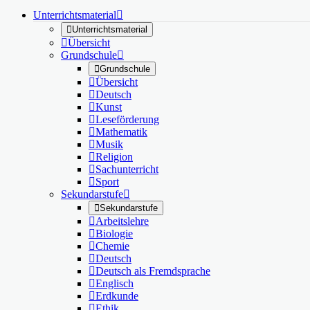
Unterrichtsmaterial


Unterrichtsmaterial

Übersicht
Grundschule


Grundschule

Übersicht

Deutsch

Kunst

Leseförderung

Mathematik

Musik

Religion

Sachunterricht

Sport
Sekundarstufe


Sekundarstufe

Arbeitslehre

Biologie

Chemie

Deutsch

Deutsch als Fremdsprache

Englisch

Erdkunde

Ethik