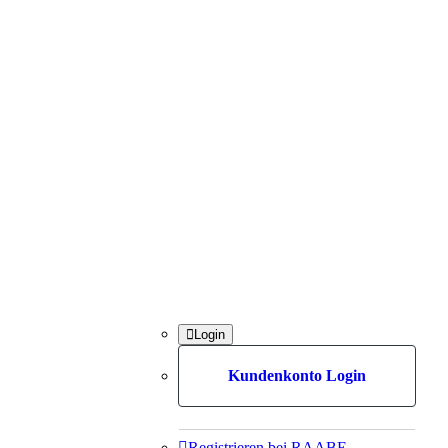

Login
Kundenkonto Login

Registrieren bei RAABE