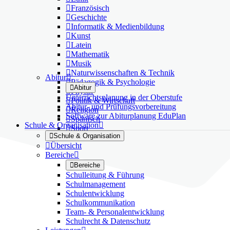

Französisch

Geschichte

Informatik & Medienbildung

Kunst

Latein

Mathematik

Musik

Naturwissenschaften & Technik
Abitur


Pädagogik & Psychologie

Abitur

Physik
Unterrichtsplanung in der Oberstufe

Politik & Wirtschaft
Abitur- und Prüfungsvorbereitung

Religion
Software zur Abiturplanung EduPlan

Spanisch
Schule & Organisation


Sport

Schule & Organisation

Übersicht
Bereiche


Bereiche
Schulleitung & Führung
Schulmanagement
Schulentwicklung
Schulkommunikation
Team- & Personalentwicklung
Schulrecht & Datenschutz