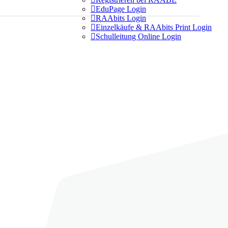

EduPage Login

RAAbits Login

Einzelkäufe & RAAbits Print Login

Schulleitung Online Login