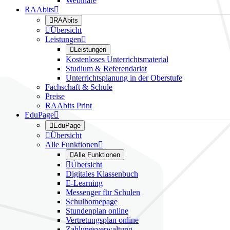
Webinare
RAAbits


RAAbits

Übersicht
Leistungen


Leistungen
Kostenloses Unterrichtsmaterial
Studium & Referendariat
Unterrichtsplanung in der Oberstufe
Fachschaft & Schule
Preise
RAAbits Print
EduPage


EduPage

Übersicht
Alle Funktionen


Alle Funktionen

Übersicht
Digitales Klassenbuch
E-Learning
Messenger für Schulen
Schulhomepage
Stundenplan online
Vertretungsplan online
Zahlungsverwaltung