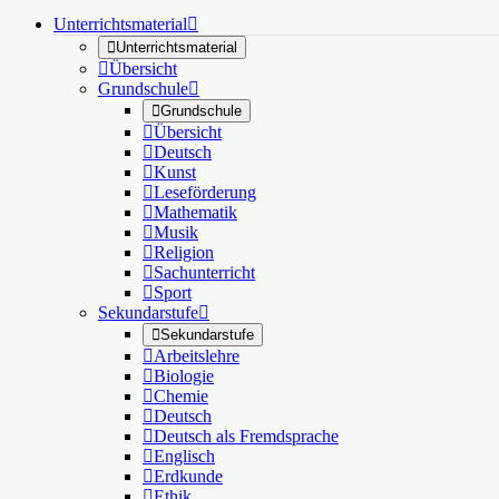
Unterrichtsmaterial


Unterrichtsmaterial

Übersicht
Grundschule


Grundschule

Übersicht

Deutsch

Kunst

Leseförderung

Mathematik

Musik

Religion

Sachunterricht

Sport
Sekundarstufe


Sekundarstufe

Arbeitslehre

Biologie

Chemie

Deutsch

Deutsch als Fremdsprache

Englisch

Erdkunde

Ethik