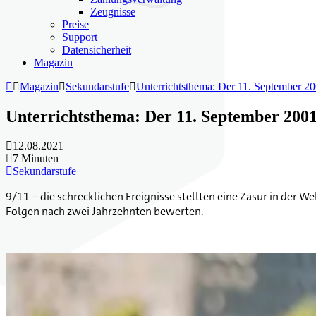
Zeugnisse
Preise
Support
Datensicherheit
Magazin


Magazin

Sekundarstufe

Unterrichtsthema: Der 11. September 20
Unterrichtsthema: Der 11. September 2001

12.08.2021

7 Minuten

Sekundarstufe
9/11 – die schrecklichen Ereignisse stellten eine Zäsur in der Wel
Folgen nach zwei Jahrzehnten bewerten.