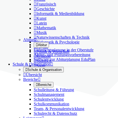

Französisch

Geschichte

Informatik & Medienbildung

Kunst

Latein

Mathematik

Musik

Naturwissenschaften & Technik
Abitur


Pädagogik & Psychologie

Abitur

Physik
Unterrichtsplanung in der Oberstufe

Politik & Wirtschaft
Abitur- und Prüfungsvorbereitung

Religion
Software zur Abiturplanung EduPlan

Spanisch
Schule & Organisation


Sport

Schule & Organisation

Übersicht
Bereiche


Bereiche
Schulleitung & Führung
Schulmanagement
Schulentwicklung
Schulkommunikation
Team- & Personalentwicklung
Schulrecht & Datenschutz