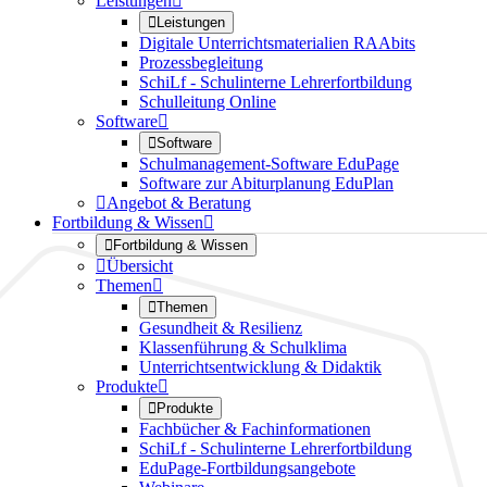
Leistungen


Leistungen
Digitale Unterrichtsmaterialien RAAbits
Prozessbegleitung
SchiLf - Schulinterne Lehrerfortbildung
Schulleitung Online
Software


Software
Schulmanagement-Software EduPage
Software zur Abiturplanung EduPlan

Angebot & Beratung
Fortbildung & Wissen


Fortbildung & Wissen

Übersicht
Themen


Themen
Gesundheit & Resilienz
Klassenführung & Schulklima
Unterrichtsentwicklung & Didaktik
Produkte


Produkte
Fachbücher & Fachinformationen
SchiLf - Schulinterne Lehrerfortbildung
EduPage-Fortbildungsangebote