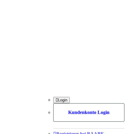

Login
Kundenkonto Login

Registrieren bei RAABE