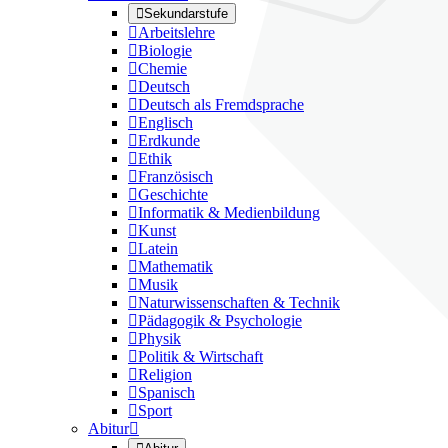

Sekundarstufe

Arbeitslehre

Biologie

Chemie

Deutsch

Deutsch als Fremdsprache

Englisch

Erdkunde

Ethik

Französisch

Geschichte

Informatik & Medienbildung

Kunst

Latein

Mathematik

Musik

Naturwissenschaften & Technik

Pädagogik & Psychologie

Physik

Politik & Wirtschaft

Religion

Spanisch

Sport
Abitur
