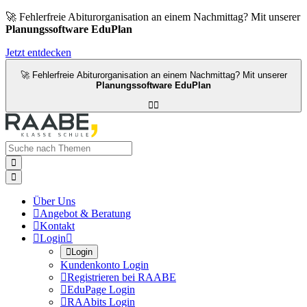
🚀 Fehlerfreie Abiturorganisation an einem Nachmittag? Mit unserer
Planungssoftware EduPlan
Jetzt entdecken
🚀 Fehlerfreie Abiturorganisation an einem Nachmittag? Mit unserer
Planungssoftware EduPlan




Über Uns

Angebot & Beratung

Kontakt

Login


Login
Kundenkonto Login

Registrieren bei RAABE

EduPage Login

RAAbits Login