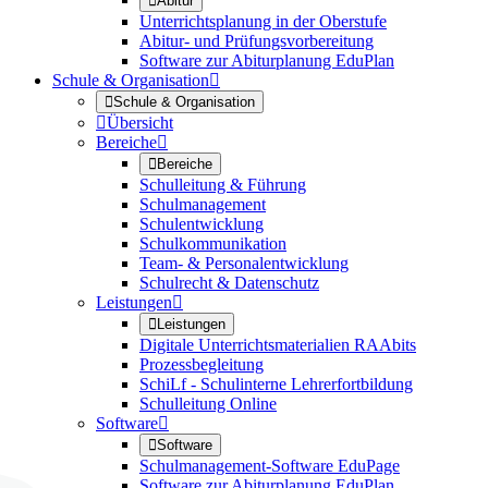

Abitur
Unterrichtsplanung in der Oberstufe
Abitur- und Prüfungsvorbereitung
Software zur Abiturplanung EduPlan
Schule & Organisation


Schule & Organisation

Übersicht
Bereiche


Bereiche
Schulleitung & Führung
Schulmanagement
Schulentwicklung
Schulkommunikation
Team- & Personalentwicklung
Schulrecht & Datenschutz
Leistungen


Leistungen
Digitale Unterrichtsmaterialien RAAbits
Prozessbegleitung
SchiLf - Schulinterne Lehrerfortbildung
Schulleitung Online
Software


Software
Schulmanagement-Software EduPage
Software zur Abiturplanung EduPlan