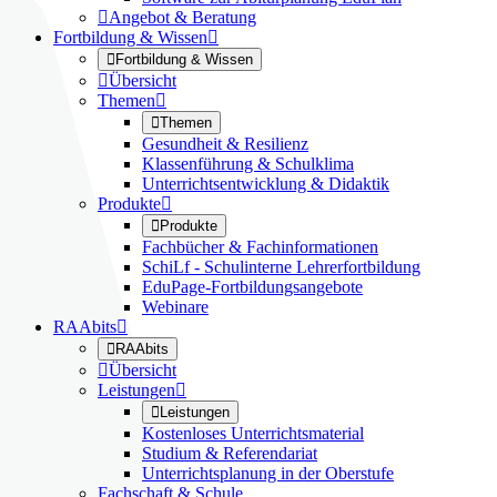

Angebot & Beratung
Fortbildung & Wissen


Fortbildung & Wissen

Übersicht
Themen


Themen
Gesundheit & Resilienz
Klassenführung & Schulklima
Unterrichtsentwicklung & Didaktik
Produkte


Produkte
Fachbücher & Fachinformationen
SchiLf - Schulinterne Lehrerfortbildung
EduPage-Fortbildungsangebote
Webinare
RAAbits


RAAbits

Übersicht
Leistungen


Leistungen
Kostenloses Unterrichtsmaterial
Studium & Referendariat
Unterrichtsplanung in der Oberstufe
Fachschaft & Schule