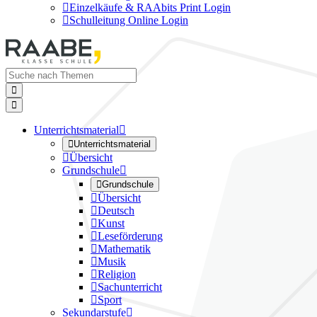

Einzelkäufe & RAAbits Print Login

Schulleitung Online Login


Unterrichtsmaterial


Unterrichtsmaterial

Übersicht
Grundschule


Grundschule

Übersicht

Deutsch

Kunst

Leseförderung

Mathematik

Musik

Religion

Sachunterricht

Sport
Sekundarstufe
