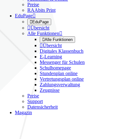
Preise
RAAbits Print
EduPage


EduPage

Übersicht
Alle Funktionen


Alle Funktionen

Übersicht
Digitales Klassenbuch
E-Learning
Messenger für Schulen
Schulhomepage
Stundenplan online
Vertretungsplan online
Zahlungsverwaltung
Zeugnisse
Preise
Support
Datensicherheit
Magazin