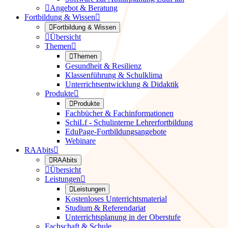

Angebot & Beratung
Fortbildung & Wissen


Fortbildung & Wissen

Übersicht
Themen


Themen
Gesundheit & Resilienz
Klassenführung & Schulklima
Unterrichtsentwicklung & Didaktik
Produkte


Produkte
Fachbücher & Fachinformationen
SchiLf - Schulinterne Lehrerfortbildung
EduPage-Fortbildungsangebote
Webinare
RAAbits


RAAbits

Übersicht
Leistungen


Leistungen
Kostenloses Unterrichtsmaterial
Studium & Referendariat
Unterrichtsplanung in der Oberstufe
Fachschaft & Schule