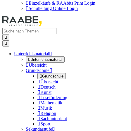

Einzelkäufe & RAAbits Print Login

Schulleitung Online Login


Unterrichtsmaterial


Unterrichtsmaterial

Übersicht
Grundschule


Grundschule

Übersicht

Deutsch

Kunst

Leseförderung

Mathematik

Musik

Religion

Sachunterricht

Sport
Sekundarstufe
