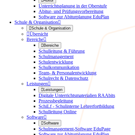

Abitur
Unterrichtsplanung in der Oberstufe
Abitur- und Prüfungsvorbereitung
Software zur Abiturplanung EduPlan
Schule & Organisation


Schule & Organisation

Übersicht
Bereiche


Bereiche
Schulleitung & Führung
Schulmanagement
Schulentwicklung
Schulkommunikation
Team- & Personalentwicklung
Schulrecht & Datenschutz
Leistungen


Leistungen
Digitale Unterrichtsmaterialien RAAbits
Prozessbegleitung
SchiLf - Schulinterne Lehrerfortbildung
Schulleitung Online
Software


Software
Schulmanagement-Software EduPage
Software zur Abiturplanung EduPlan