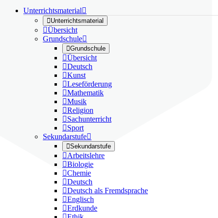
Unterrichtsmaterial


Unterrichtsmaterial

Übersicht
Grundschule


Grundschule

Übersicht

Deutsch

Kunst

Leseförderung

Mathematik

Musik

Religion

Sachunterricht

Sport
Sekundarstufe


Sekundarstufe

Arbeitslehre

Biologie

Chemie

Deutsch

Deutsch als Fremdsprache

Englisch

Erdkunde

Ethik