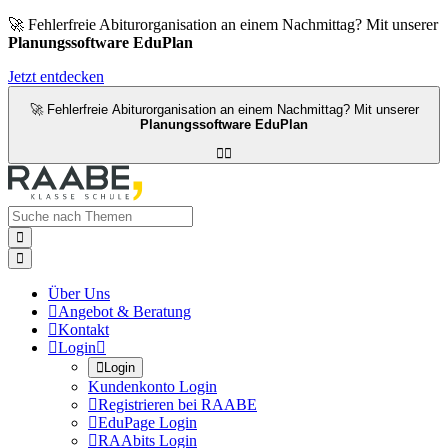
🚀 Fehlerfreie Abiturorganisation an einem Nachmittag? Mit unserer
Planungssoftware EduPlan
Jetzt entdecken
🚀 Fehlerfreie Abiturorganisation an einem Nachmittag? Mit unserer
Planungssoftware EduPlan




Über Uns

Angebot & Beratung

Kontakt

Login


Login
Kundenkonto Login

Registrieren bei RAABE

EduPage Login

RAAbits Login