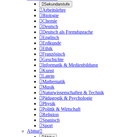

Sekundarstufe

Arbeitslehre

Biologie

Chemie

Deutsch

Deutsch als Fremdsprache

Englisch

Erdkunde

Ethik

Französisch

Geschichte

Informatik & Medienbildung

Kunst

Latein

Mathematik

Musik

Naturwissenschaften & Technik

Pädagogik & Psychologie

Physik

Politik & Wirtschaft

Religion

Spanisch

Sport
Abitur
