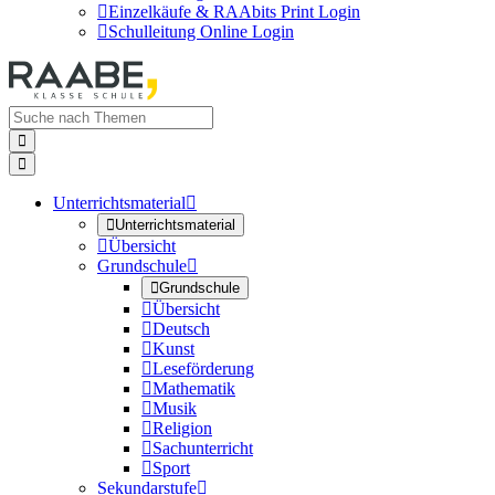

Einzelkäufe & RAAbits Print Login

Schulleitung Online Login


Unterrichtsmaterial


Unterrichtsmaterial

Übersicht
Grundschule


Grundschule

Übersicht

Deutsch

Kunst

Leseförderung

Mathematik

Musik

Religion

Sachunterricht

Sport
Sekundarstufe
