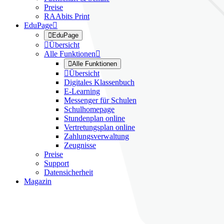
Preise
RAAbits Print
EduPage


EduPage

Übersicht
Alle Funktionen


Alle Funktionen

Übersicht
Digitales Klassenbuch
E-Learning
Messenger für Schulen
Schulhomepage
Stundenplan online
Vertretungsplan online
Zahlungsverwaltung
Zeugnisse
Preise
Support
Datensicherheit
Magazin