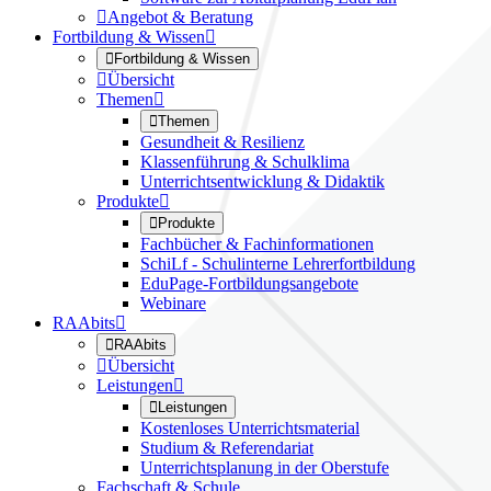

Angebot & Beratung
Fortbildung & Wissen


Fortbildung & Wissen

Übersicht
Themen


Themen
Gesundheit & Resilienz
Klassenführung & Schulklima
Unterrichtsentwicklung & Didaktik
Produkte


Produkte
Fachbücher & Fachinformationen
SchiLf - Schulinterne Lehrerfortbildung
EduPage-Fortbildungsangebote
Webinare
RAAbits


RAAbits

Übersicht
Leistungen


Leistungen
Kostenloses Unterrichtsmaterial
Studium & Referendariat
Unterrichtsplanung in der Oberstufe
Fachschaft & Schule