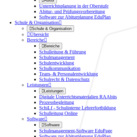

Abitur
Unterrichtsplanung in der Oberstufe
Abitur- und Prüfungsvorbereitung
Software zur Abiturplanung EduPlan
Schule & Organisation


Schule & Organisation

Übersicht
Bereiche


Bereiche
Schulleitung & Führung
Schulmanagement
Schulentwicklung
Schulkommunikation
Team- & Personalentwicklung
Schulrecht & Datenschutz
Leistungen


Leistungen
Digitale Unterrichtsmaterialien RAAbits
Prozessbegleitung
SchiLf - Schulinterne Lehrerfortbildung
Schulleitung Online
Software


Software
Schulmanagement-Software EduPage
Software zur Abiturplanung EduPlan