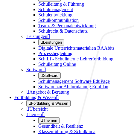
Schulleitung & Führung
Schulmanagement
Schulentwicklung
Schulkommunikation
Team- & Personalentwicklung
Schulrecht & Datenschutz
Leistungen


Leistungen
Digitale Unterrichtsmaterialien RAAbits
Prozessbegleitung
SchiLf - Schulinterne Lehrerfortbildung
Schulleitung Online
Software


Software
Schulmanagement-Software EduPage
Software zur Abiturplanung EduPlan

Angebot & Beratung
Fortbildung & Wissen


Fortbildung & Wissen

Übersicht
Themen


Themen
Gesundheit & Resilienz
Klassenführung & Schulklima