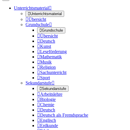
Unterrichtsmaterial


Unterrichtsmaterial

Übersicht
Grundschule


Grundschule

Übersicht

Deutsch

Kunst

Leseförderung

Mathematik

Musik

Religion

Sachunterricht

Sport
Sekundarstufe


Sekundarstufe

Arbeitslehre

Biologie

Chemie

Deutsch

Deutsch als Fremdsprache

Englisch

Erdkunde