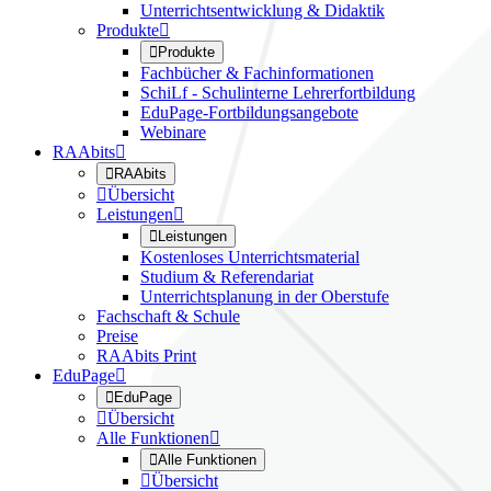
Unterrichtsentwicklung & Didaktik
Produkte


Produkte
Fachbücher & Fachinformationen
SchiLf - Schulinterne Lehrerfortbildung
EduPage-Fortbildungsangebote
Webinare
RAAbits


RAAbits

Übersicht
Leistungen


Leistungen
Kostenloses Unterrichtsmaterial
Studium & Referendariat
Unterrichtsplanung in der Oberstufe
Fachschaft & Schule
Preise
RAAbits Print
EduPage


EduPage

Übersicht
Alle Funktionen


Alle Funktionen

Übersicht