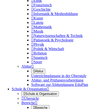

Ethik

Französisch

Geschichte

Informatik & Medienbildung

Kunst

Latein

Mathematik

Musik

Naturwissenschaften & Technik

Pädagogik & Psychologie

Physik

Politik & Wirtschaft

Religion

Spanisch

Sport
Abitur


Abitur
Unterrichtsplanung in der Oberstufe
Abitur- und Prüfungsvorbereitung
Software zur Abiturplanung EduPlan
Schule & Organisation


Schule & Organisation

Übersicht
Bereiche


Bereiche