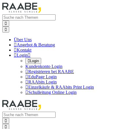


Über Uns

Angebot & Beratung

Kontakt

Login


Login
Kundenkonto Login

Registrieren bei RAABE

EduPage Login

RAAbits Login

Einzelkäufe & RAAbits Print Login

Schulleitung Online Login

