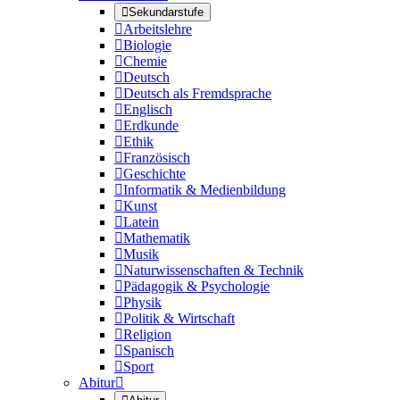

Sekundarstufe

Arbeitslehre

Biologie

Chemie

Deutsch

Deutsch als Fremdsprache

Englisch

Erdkunde

Ethik

Französisch

Geschichte

Informatik & Medienbildung

Kunst

Latein

Mathematik

Musik

Naturwissenschaften & Technik

Pädagogik & Psychologie

Physik

Politik & Wirtschaft

Religion

Spanisch

Sport
Abitur
