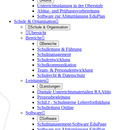

Abitur
Unterrichtsplanung in der Oberstufe
Abitur- und Prüfungsvorbereitung
Software zur Abiturplanung EduPlan
Schule & Organisation


Schule & Organisation

Übersicht
Bereiche


Bereiche
Schulleitung & Führung
Schulmanagement
Schulentwicklung
Schulkommunikation
Team- & Personalentwicklung
Schulrecht & Datenschutz
Leistungen


Leistungen
Digitale Unterrichtsmaterialien RAAbits
Prozessbegleitung
SchiLf - Schulinterne Lehrerfortbildung
Schulleitung Online
Software


Software
Schulmanagement-Software EduPage
Software zur Abiturplanung EduPlan