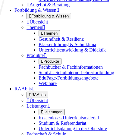

Angebot & Beratung
Fortbildung & Wissen


Fortbildung & Wissen

Übersicht
Themen


Themen
Gesundheit & Resilienz
Klassenführung & Schulklima
Unterrichtsentwicklung & Didaktik
Produkte


Produkte
Fachbücher & Fachinformationen
SchiLf - Schulinterne Lehrerfortbildung
EduPage-Fortbildungsangebote
Webinare
RAAbits


RAAbits

Übersicht
Leistungen


Leistungen
Kostenloses Unterrichtsmaterial
Studium & Referendariat
Unterrichtsplanung in der Oberstufe
Fachschaft & Schule