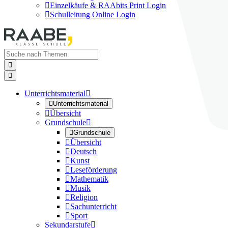

Einzelkäufe & RAAbits Print Login

Schulleitung Online Login


Unterrichtsmaterial


Unterrichtsmaterial

Übersicht
Grundschule


Grundschule

Übersicht

Deutsch

Kunst

Leseförderung

Mathematik

Musik

Religion

Sachunterricht

Sport
Sekundarstufe
