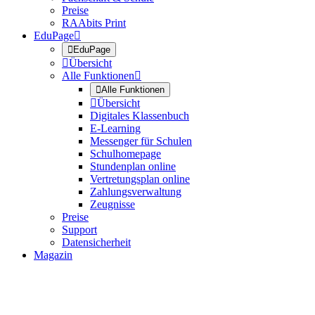
Preise
RAAbits Print
EduPage


EduPage

Übersicht
Alle Funktionen


Alle Funktionen

Übersicht
Digitales Klassenbuch
E-Learning
Messenger für Schulen
Schulhomepage
Stundenplan online
Vertretungsplan online
Zahlungsverwaltung
Zeugnisse
Preise
Support
Datensicherheit
Magazin