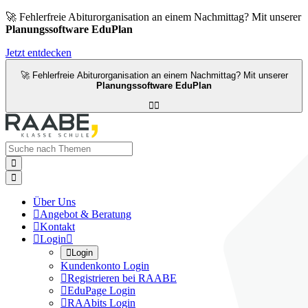
🚀 Fehlerfreie Abiturorganisation an einem Nachmittag? Mit unserer
Planungssoftware EduPlan
Jetzt entdecken
🚀 Fehlerfreie Abiturorganisation an einem Nachmittag? Mit unserer
Planungssoftware EduPlan




Über Uns

Angebot & Beratung

Kontakt

Login


Login
Kundenkonto Login

Registrieren bei RAABE

EduPage Login

RAAbits Login