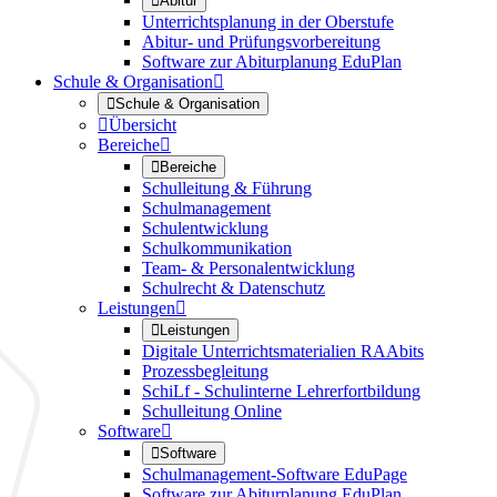

Abitur
Unterrichtsplanung in der Oberstufe
Abitur- und Prüfungsvorbereitung
Software zur Abiturplanung EduPlan
Schule & Organisation


Schule & Organisation

Übersicht
Bereiche


Bereiche
Schulleitung & Führung
Schulmanagement
Schulentwicklung
Schulkommunikation
Team- & Personalentwicklung
Schulrecht & Datenschutz
Leistungen


Leistungen
Digitale Unterrichtsmaterialien RAAbits
Prozessbegleitung
SchiLf - Schulinterne Lehrerfortbildung
Schulleitung Online
Software


Software
Schulmanagement-Software EduPage
Software zur Abiturplanung EduPlan