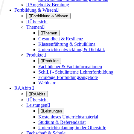

Angebot & Beratung
Fortbildung & Wissen


Fortbildung & Wissen

Übersicht
Themen


Themen
Gesundheit & Resilienz
Klassenführung & Schulklima
Unterrichtsentwicklung & Didaktik
Produkte


Produkte
Fachbücher & Fachinformationen
SchiLf - Schulinterne Lehrerfortbildung
EduPage-Fortbildungsangebote
Webinare
RAAbits


RAAbits

Übersicht
Leistungen


Leistungen
Kostenloses Unterrichtsmaterial
Studium & Referendariat
Unterrichtsplanung in der Oberstufe
Fachschaft & Schule