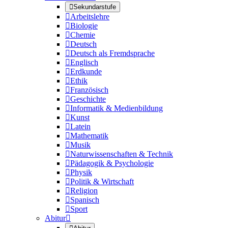

Sekundarstufe

Arbeitslehre

Biologie

Chemie

Deutsch

Deutsch als Fremdsprache

Englisch

Erdkunde

Ethik

Französisch

Geschichte

Informatik & Medienbildung

Kunst

Latein

Mathematik

Musik

Naturwissenschaften & Technik

Pädagogik & Psychologie

Physik

Politik & Wirtschaft

Religion

Spanisch

Sport
Abitur
