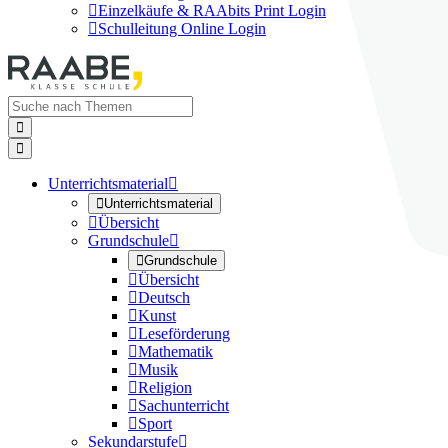

Einzelkäufe & RAAbits Print Login

Schulleitung Online Login


Unterrichtsmaterial


Unterrichtsmaterial

Übersicht
Grundschule


Grundschule

Übersicht

Deutsch

Kunst

Leseförderung

Mathematik

Musik

Religion

Sachunterricht

Sport
Sekundarstufe
