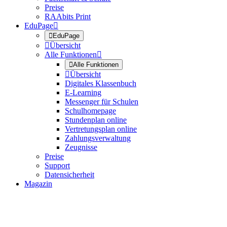
Preise
RAAbits Print
EduPage


EduPage

Übersicht
Alle Funktionen


Alle Funktionen

Übersicht
Digitales Klassenbuch
E-Learning
Messenger für Schulen
Schulhomepage
Stundenplan online
Vertretungsplan online
Zahlungsverwaltung
Zeugnisse
Preise
Support
Datensicherheit
Magazin