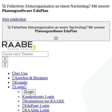
🚀 Fehlerfreie Abiturorganisation an einem Nachmittag? Mit unserer
Planungssoftware EduPlan
Jetzt entdecken
🚀 Fehlerfreie Abiturorganisation an einem Nachmittag? Mit unserer
Planungssoftware EduPlan




Über Uns

Angebot & Beratung

Kontakt

Login


Login
Kundenkonto Login

Registrieren bei RAABE

EduPage Login

RAAbits Login