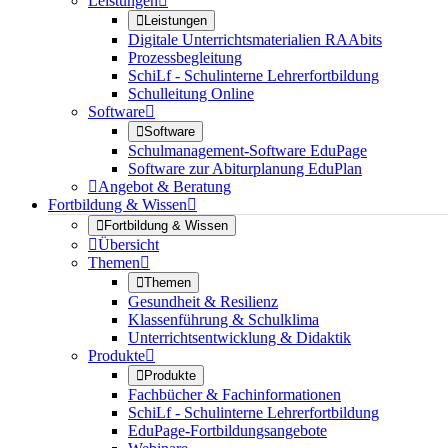
Leistungen


Leistungen
Digitale Unterrichtsmaterialien RAAbits
Prozessbegleitung
SchiLf - Schulinterne Lehrerfortbildung
Schulleitung Online
Software


Software
Schulmanagement-Software EduPage
Software zur Abiturplanung EduPlan

Angebot & Beratung
Fortbildung & Wissen


Fortbildung & Wissen

Übersicht
Themen


Themen
Gesundheit & Resilienz
Klassenführung & Schulklima
Unterrichtsentwicklung & Didaktik
Produkte


Produkte
Fachbücher & Fachinformationen
SchiLf - Schulinterne Lehrerfortbildung
EduPage-Fortbildungsangebote