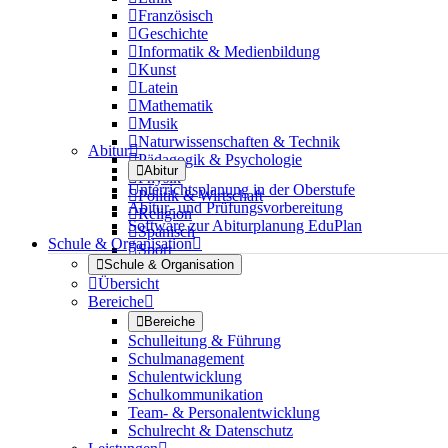

Französisch

Geschichte

Informatik & Medienbildung

Kunst

Latein

Mathematik

Musik

Naturwissenschaften & Technik
Abitur


Pädagogik & Psychologie

Abitur

Physik
Unterrichtsplanung in der Oberstufe

Politik & Wirtschaft
Abitur- und Prüfungsvorbereitung

Religion
Software zur Abiturplanung EduPlan

Spanisch
Schule & Organisation


Sport

Schule & Organisation

Übersicht
Bereiche


Bereiche
Schulleitung & Führung
Schulmanagement
Schulentwicklung
Schulkommunikation
Team- & Personalentwicklung
Schulrecht & Datenschutz