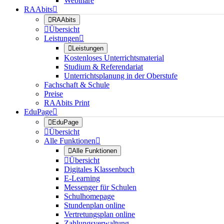
Webinare
RAAbits


RAAbits

Übersicht
Leistungen


Leistungen
Kostenloses Unterrichtsmaterial
Studium & Referendariat
Unterrichtsplanung in der Oberstufe
Fachschaft & Schule
Preise
RAAbits Print
EduPage


EduPage

Übersicht
Alle Funktionen


Alle Funktionen

Übersicht
Digitales Klassenbuch
E-Learning
Messenger für Schulen
Schulhomepage
Stundenplan online
Vertretungsplan online
Zahlungsverwaltung