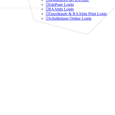

EduPage Login

RAAbits Login

Einzelkäufe & RAAbits Print Login

Schulleitung Online Login