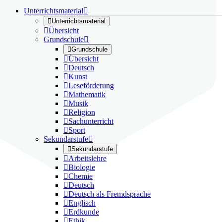
Unterrichtsmaterial


Unterrichtsmaterial

Übersicht
Grundschule


Grundschule

Übersicht

Deutsch

Kunst

Leseförderung

Mathematik

Musik

Religion

Sachunterricht

Sport
Sekundarstufe


Sekundarstufe

Arbeitslehre

Biologie

Chemie

Deutsch

Deutsch als Fremdsprache

Englisch

Erdkunde

Ethik