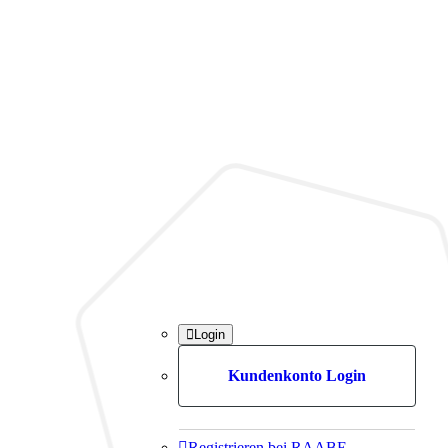

Login
Kundenkonto Login

Registrieren bei RAABE