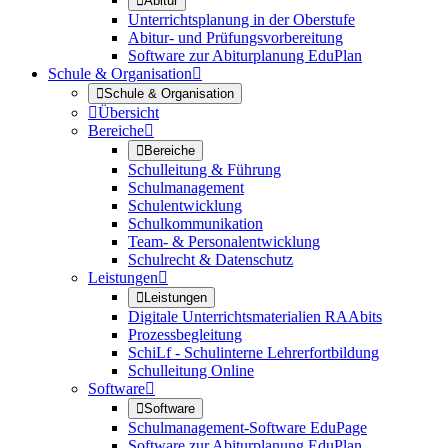

Abitur
Unterrichtsplanung in der Oberstufe
Abitur- und Prüfungsvorbereitung
Software zur Abiturplanung EduPlan
Schule & Organisation


Schule & Organisation

Übersicht
Bereiche


Bereiche
Schulleitung & Führung
Schulmanagement
Schulentwicklung
Schulkommunikation
Team- & Personalentwicklung
Schulrecht & Datenschutz
Leistungen


Leistungen
Digitale Unterrichtsmaterialien RAAbits
Prozessbegleitung
SchiLf - Schulinterne Lehrerfortbildung
Schulleitung Online
Software


Software
Schulmanagement-Software EduPage
Software zur Abiturplanung EduPlan