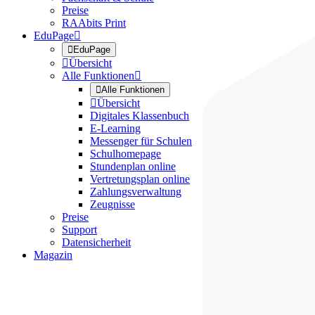
Preise
RAAbits Print
EduPage


EduPage

Übersicht
Alle Funktionen


Alle Funktionen

Übersicht
Digitales Klassenbuch
E-Learning
Messenger für Schulen
Schulhomepage
Stundenplan online
Vertretungsplan online
Zahlungsverwaltung
Zeugnisse
Preise
Support
Datensicherheit
Magazin