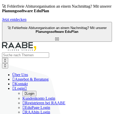
🚀 Fehlerfreie Abiturorganisation an einem Nachmittag? Mit unserer
Planungssoftware EduPlan
Jetzt entdecken
🚀 Fehlerfreie Abiturorganisation an einem Nachmittag? Mit unserer
Planungssoftware EduPlan




Über Uns

Angebot & Beratung

Kontakt

Login


Login
Kundenkonto Login

Registrieren bei RAABE

EduPage Login

RAAbits Login