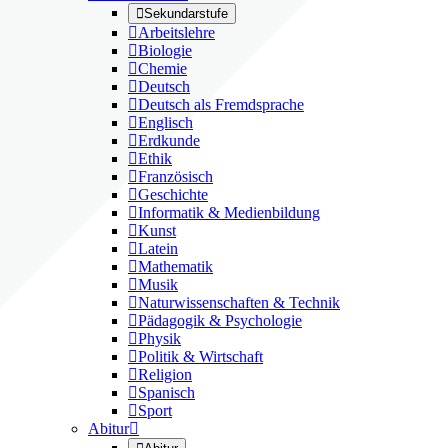

Sekundarstufe

Arbeitslehre

Biologie

Chemie

Deutsch

Deutsch als Fremdsprache

Englisch

Erdkunde

Ethik

Französisch

Geschichte

Informatik & Medienbildung

Kunst

Latein

Mathematik

Musik

Naturwissenschaften & Technik

Pädagogik & Psychologie

Physik

Politik & Wirtschaft

Religion

Spanisch

Sport
Abitur
