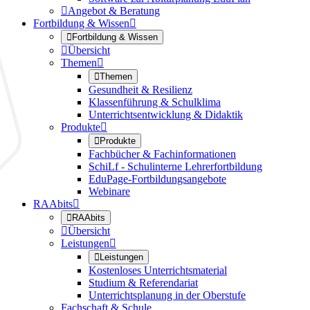

Angebot & Beratung
Fortbildung & Wissen


Fortbildung & Wissen

Übersicht
Themen


Themen
Gesundheit & Resilienz
Klassenführung & Schulklima
Unterrichtsentwicklung & Didaktik
Produkte


Produkte
Fachbücher & Fachinformationen
SchiLf - Schulinterne Lehrerfortbildung
EduPage-Fortbildungsangebote
Webinare
RAAbits


RAAbits

Übersicht
Leistungen


Leistungen
Kostenloses Unterrichtsmaterial
Studium & Referendariat
Unterrichtsplanung in der Oberstufe
Fachschaft & Schule