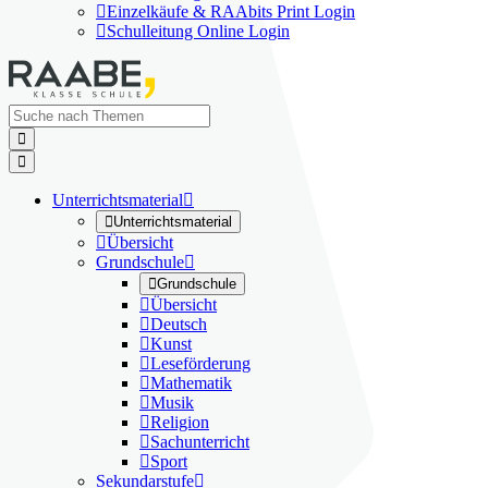

Einzelkäufe & RAAbits Print Login

Schulleitung Online Login


Unterrichtsmaterial


Unterrichtsmaterial

Übersicht
Grundschule


Grundschule

Übersicht

Deutsch

Kunst

Leseförderung

Mathematik

Musik

Religion

Sachunterricht

Sport
Sekundarstufe
