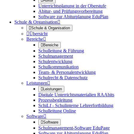

Abitur
Unterrichtsplanung in der Oberstufe
Abitur- und Prüfungsvorbereitung
Software zur Abiturplanung EduPlan
Schule & Organisation


Schule & Organisation

Übersicht
Bereiche


Bereiche
Schulleitung & Führung
Schulmanagement
Schulentwicklung
Schulkommunikation
Team- & Personalentwicklung
Schulrecht & Datenschutz
Leistungen


Leistungen
Digitale Unterrichtsmaterialien RAAbits
Prozessbegleitung
SchiLf - Schulinterne Lehrerfortbildung
Schulleitung Online
Software


Software
Schulmanagement-Software EduPage
Software zur Abiturplanung EduPlan