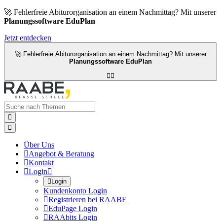
🚀 Fehlerfreie Abiturorganisation an einem Nachmittag? Mit unserer
Planungssoftware EduPlan
Jetzt entdecken
🚀 Fehlerfreie Abiturorganisation an einem Nachmittag? Mit unserer
Planungssoftware EduPlan




Über Uns

Angebot & Beratung

Kontakt

Login


Login
Kundenkonto Login

Registrieren bei RAABE

EduPage Login

RAAbits Login