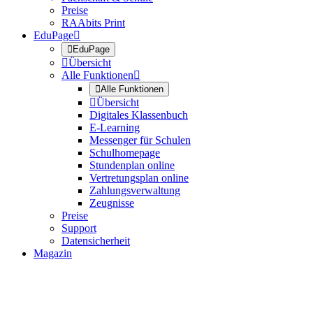
Preise
RAAbits Print
EduPage


EduPage

Übersicht
Alle Funktionen


Alle Funktionen

Übersicht
Digitales Klassenbuch
E-Learning
Messenger für Schulen
Schulhomepage
Stundenplan online
Vertretungsplan online
Zahlungsverwaltung
Zeugnisse
Preise
Support
Datensicherheit
Magazin