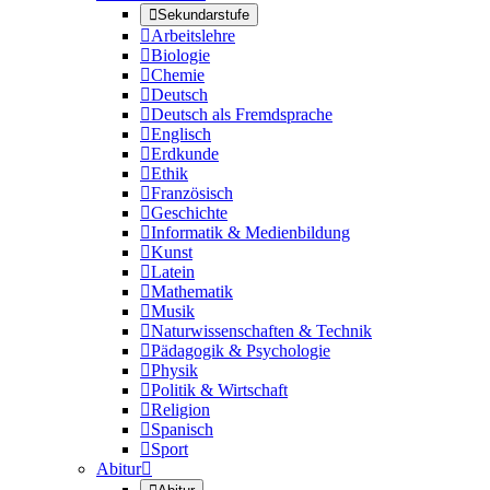

Sekundarstufe

Arbeitslehre

Biologie

Chemie

Deutsch

Deutsch als Fremdsprache

Englisch

Erdkunde

Ethik

Französisch

Geschichte

Informatik & Medienbildung

Kunst

Latein

Mathematik

Musik

Naturwissenschaften & Technik

Pädagogik & Psychologie

Physik

Politik & Wirtschaft

Religion

Spanisch

Sport
Abitur
