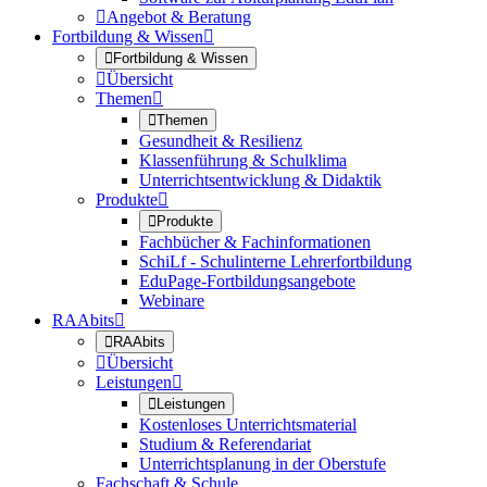

Angebot & Beratung
Fortbildung & Wissen


Fortbildung & Wissen

Übersicht
Themen


Themen
Gesundheit & Resilienz
Klassenführung & Schulklima
Unterrichtsentwicklung & Didaktik
Produkte


Produkte
Fachbücher & Fachinformationen
SchiLf - Schulinterne Lehrerfortbildung
EduPage-Fortbildungsangebote
Webinare
RAAbits


RAAbits

Übersicht
Leistungen


Leistungen
Kostenloses Unterrichtsmaterial
Studium & Referendariat
Unterrichtsplanung in der Oberstufe
Fachschaft & Schule