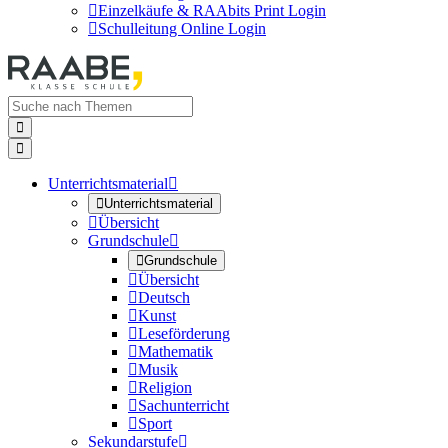

Einzelkäufe & RAAbits Print Login

Schulleitung Online Login


Unterrichtsmaterial


Unterrichtsmaterial

Übersicht
Grundschule


Grundschule

Übersicht

Deutsch

Kunst

Leseförderung

Mathematik

Musik

Religion

Sachunterricht

Sport
Sekundarstufe
