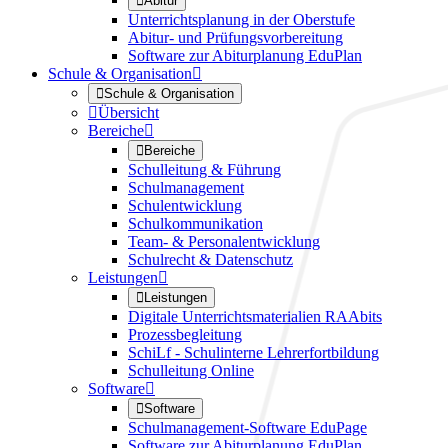

Abitur
Unterrichtsplanung in der Oberstufe
Abitur- und Prüfungsvorbereitung
Software zur Abiturplanung EduPlan
Schule & Organisation


Schule & Organisation

Übersicht
Bereiche


Bereiche
Schulleitung & Führung
Schulmanagement
Schulentwicklung
Schulkommunikation
Team- & Personalentwicklung
Schulrecht & Datenschutz
Leistungen


Leistungen
Digitale Unterrichtsmaterialien RAAbits
Prozessbegleitung
SchiLf - Schulinterne Lehrerfortbildung
Schulleitung Online
Software


Software
Schulmanagement-Software EduPage
Software zur Abiturplanung EduPlan