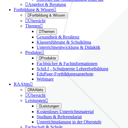

Angebot & Beratung
Fortbildung & Wissen


Fortbildung & Wissen

Übersicht
Themen


Themen
Gesundheit & Resilienz
Klassenführung & Schulklima
Unterrichtsentwicklung & Didaktik
Produkte


Produkte
Fachbücher & Fachinformationen
SchiLf - Schulinterne Lehrerfortbildung
EduPage-Fortbildungsangebote
Webinare
RAAbits


RAAbits

Übersicht
Leistungen


Leistungen
Kostenloses Unterrichtsmaterial
Studium & Referendariat
Unterrichtsplanung in der Oberstufe
Fachschaft & Schule