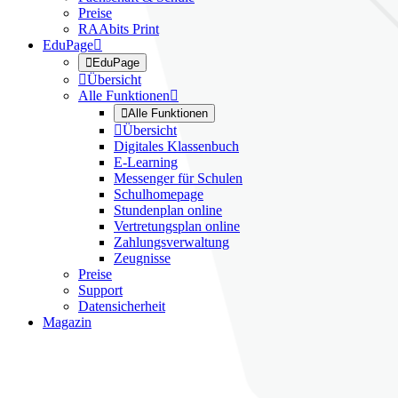
Preise
RAAbits Print
EduPage


EduPage

Übersicht
Alle Funktionen


Alle Funktionen

Übersicht
Digitales Klassenbuch
E-Learning
Messenger für Schulen
Schulhomepage
Stundenplan online
Vertretungsplan online
Zahlungsverwaltung
Zeugnisse
Preise
Support
Datensicherheit
Magazin