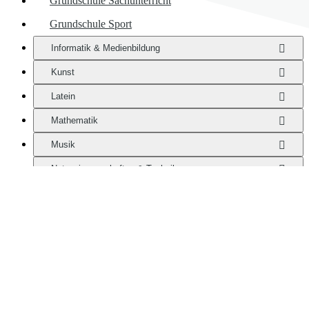
Grundschule Sachunterricht
Grundschule Sport
Informatik & Medienbildung
Kunst
Latein
Mathematik
Musik
Naturwissenschaften & Technik
Pädagogik & Psychologie
Physik
Politik & Wirtschaft
Religion
Spanisch