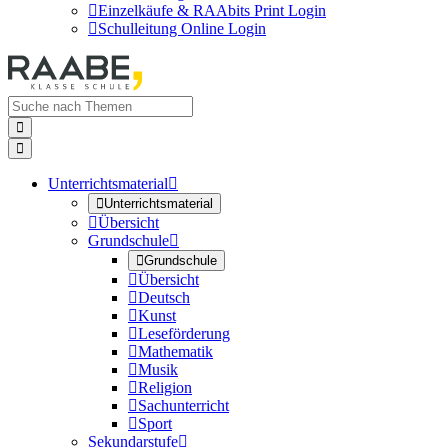

Einzelkäufe & RAAbits Print Login

Schulleitung Online Login


Unterrichtsmaterial


Unterrichtsmaterial

Übersicht
Grundschule


Grundschule

Übersicht

Deutsch

Kunst

Leseförderung

Mathematik

Musik

Religion

Sachunterricht

Sport
Sekundarstufe
