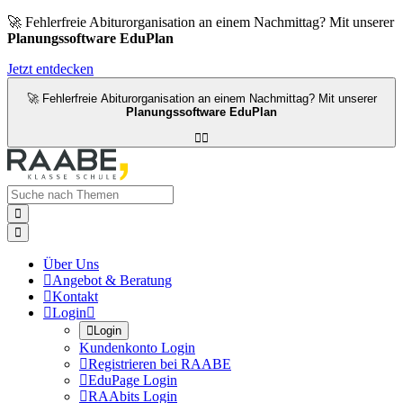
🚀 Fehlerfreie Abiturorganisation an einem Nachmittag? Mit unserer
Planungssoftware EduPlan
Jetzt entdecken
🚀 Fehlerfreie Abiturorganisation an einem Nachmittag? Mit unserer
Planungssoftware EduPlan




Über Uns

Angebot & Beratung

Kontakt

Login


Login
Kundenkonto Login

Registrieren bei RAABE

EduPage Login

RAAbits Login