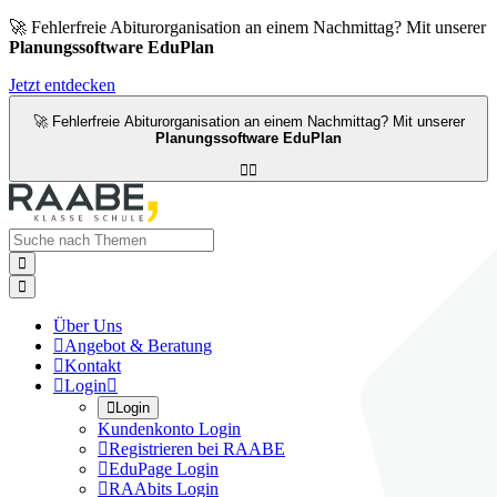
🚀 Fehlerfreie Abiturorganisation an einem Nachmittag? Mit unserer
Planungssoftware EduPlan
Jetzt entdecken
🚀 Fehlerfreie Abiturorganisation an einem Nachmittag? Mit unserer
Planungssoftware EduPlan




Über Uns

Angebot & Beratung

Kontakt

Login


Login
Kundenkonto Login

Registrieren bei RAABE

EduPage Login

RAAbits Login