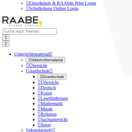

Einzelkäufe & RAAbits Print Login

Schulleitung Online Login


Unterrichtsmaterial


Unterrichtsmaterial

Übersicht
Grundschule


Grundschule

Übersicht

Deutsch

Kunst

Leseförderung

Mathematik

Musik

Religion

Sachunterricht

Sport
Sekundarstufe
