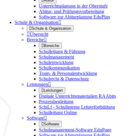

Abitur
Unterrichtsplanung in der Oberstufe
Abitur- und Prüfungsvorbereitung
Software zur Abiturplanung EduPlan
Schule & Organisation


Schule & Organisation

Übersicht
Bereiche


Bereiche
Schulleitung & Führung
Schulmanagement
Schulentwicklung
Schulkommunikation
Team- & Personalentwicklung
Schulrecht & Datenschutz
Leistungen


Leistungen
Digitale Unterrichtsmaterialien RAAbits
Prozessbegleitung
SchiLf - Schulinterne Lehrerfortbildung
Schulleitung Online
Software


Software
Schulmanagement-Software EduPage
Software zur Abiturplanung EduPlan