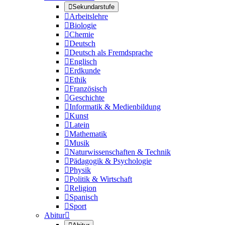

Sekundarstufe

Arbeitslehre

Biologie

Chemie

Deutsch

Deutsch als Fremdsprache

Englisch

Erdkunde

Ethik

Französisch

Geschichte

Informatik & Medienbildung

Kunst

Latein

Mathematik

Musik

Naturwissenschaften & Technik

Pädagogik & Psychologie

Physik

Politik & Wirtschaft

Religion

Spanisch

Sport
Abitur
