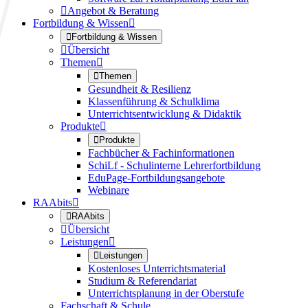

Angebot & Beratung
Fortbildung & Wissen


Fortbildung & Wissen

Übersicht
Themen


Themen
Gesundheit & Resilienz
Klassenführung & Schulklima
Unterrichtsentwicklung & Didaktik
Produkte


Produkte
Fachbücher & Fachinformationen
SchiLf - Schulinterne Lehrerfortbildung
EduPage-Fortbildungsangebote
Webinare
RAAbits


RAAbits

Übersicht
Leistungen


Leistungen
Kostenloses Unterrichtsmaterial
Studium & Referendariat
Unterrichtsplanung in der Oberstufe
Fachschaft & Schule