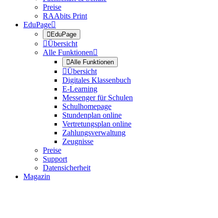
Preise
RAAbits Print
EduPage


EduPage

Übersicht
Alle Funktionen


Alle Funktionen

Übersicht
Digitales Klassenbuch
E-Learning
Messenger für Schulen
Schulhomepage
Stundenplan online
Vertretungsplan online
Zahlungsverwaltung
Zeugnisse
Preise
Support
Datensicherheit
Magazin