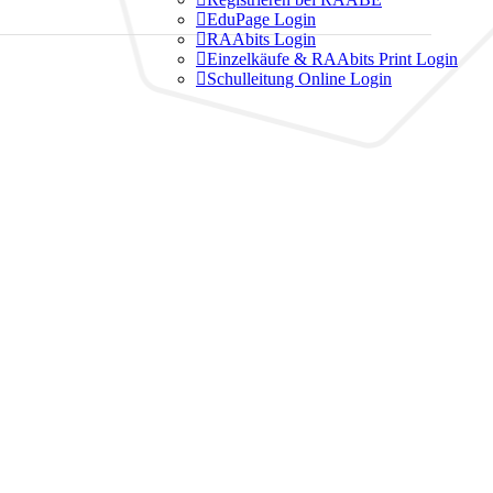

EduPage Login

RAAbits Login

Einzelkäufe & RAAbits Print Login

Schulleitung Online Login