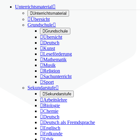
Unterrichtsmaterial


Unterrichtsmaterial

Übersicht
Grundschule


Grundschule

Übersicht

Deutsch

Kunst

Leseförderung

Mathematik

Musik

Religion

Sachunterricht

Sport
Sekundarstufe


Sekundarstufe

Arbeitslehre

Biologie

Chemie

Deutsch

Deutsch als Fremdsprache

Englisch

Erdkunde

Ethik