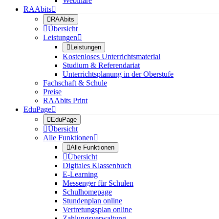
Webinare
RAAbits


RAAbits

Übersicht
Leistungen


Leistungen
Kostenloses Unterrichtsmaterial
Studium & Referendariat
Unterrichtsplanung in der Oberstufe
Fachschaft & Schule
Preise
RAAbits Print
EduPage


EduPage

Übersicht
Alle Funktionen


Alle Funktionen

Übersicht
Digitales Klassenbuch
E-Learning
Messenger für Schulen
Schulhomepage
Stundenplan online
Vertretungsplan online
Zahlungsverwaltung