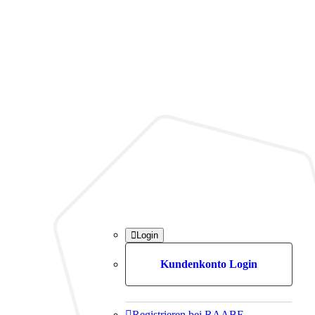

Login
Kundenkonto Login

Registrieren bei RAABE