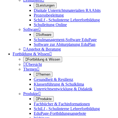
Leistungen


Leistungen
Digitale Unterrichtsmaterialien RAAbits
Prozessbegleitung
SchiLf - Schulinterne Lehrerfortbildung
Schulleitung Online
Software


Software
Schulmanagement-Software EduPage
Software zur Abiturplanung EduPlan

Angebot & Beratung
Fortbildung & Wissen


Fortbildung & Wissen

Übersicht
Themen


Themen
Gesundheit & Resilienz
Klassenführung & Schulklima
Unterrichtsentwicklung & Didaktik
Produkte


Produkte
Fachbücher & Fachinformationen
SchiLf - Schulinterne Lehrerfortbildung
EduPage-Fortbildungsangebote