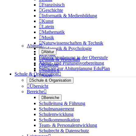

Französisch

Geschichte

Informatik & Medienbildung

Kunst

Latein

Mathematik

Musik

Naturwissenschaften & Technik
Abitur


Pädagogik & Psychologie

Abitur

Physik
Unterrichtsplanung in der Oberstufe

Politik & Wirtschaft
Abitur- und Prüfungsvorbereitung

Religion
Software zur Abiturplanung EduPlan

Spanisch
Schule & Organisation


Sport

Schule & Organisation

Übersicht
Bereiche


Bereiche
Schulleitung & Führung
Schulmanagement
Schulentwicklung
Schulkommunikation
Team- & Personalentwicklung
Schulrecht & Datenschutz