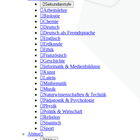

Sekundarstufe

Arbeitslehre

Biologie

Chemie

Deutsch

Deutsch als Fremdsprache

Englisch

Erdkunde

Ethik

Französisch

Geschichte

Informatik & Medienbildung

Kunst

Latein

Mathematik

Musik

Naturwissenschaften & Technik

Pädagogik & Psychologie

Physik

Politik & Wirtschaft

Religion

Spanisch

Sport
Abitur
