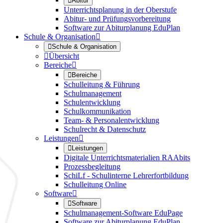

Abitur
Unterrichtsplanung in der Oberstufe
Abitur- und Prüfungsvorbereitung
Software zur Abiturplanung EduPlan
Schule & Organisation


Schule & Organisation

Übersicht
Bereiche


Bereiche
Schulleitung & Führung
Schulmanagement
Schulentwicklung
Schulkommunikation
Team- & Personalentwicklung
Schulrecht & Datenschutz
Leistungen


Leistungen
Digitale Unterrichtsmaterialien RAAbits
Prozessbegleitung
SchiLf - Schulinterne Lehrerfortbildung
Schulleitung Online
Software


Software
Schulmanagement-Software EduPage
Software zur Abiturplanung EduPlan