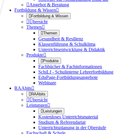

Angebot & Beratung
Fortbildung & Wissen


Fortbildung & Wissen

Übersicht
Themen


Themen
Gesundheit & Resilienz
Klassenführung & Schulklima
Unterrichtsentwicklung & Didaktik
Produkte


Produkte
Fachbücher & Fachinformationen
SchiLf - Schulinterne Lehrerfortbildung
EduPage-Fortbildungsangebote
Webinare
RAAbits


RAAbits

Übersicht
Leistungen


Leistungen
Kostenloses Unterrichtsmaterial
Studium & Referendariat
Unterrichtsplanung in der Oberstufe
Fachschaft & Schule