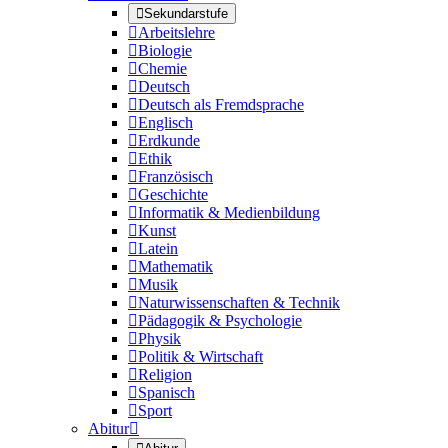

Sekundarstufe

Arbeitslehre

Biologie

Chemie

Deutsch

Deutsch als Fremdsprache

Englisch

Erdkunde

Ethik

Französisch

Geschichte

Informatik & Medienbildung

Kunst

Latein

Mathematik

Musik

Naturwissenschaften & Technik

Pädagogik & Psychologie

Physik

Politik & Wirtschaft

Religion

Spanisch

Sport
Abitur
