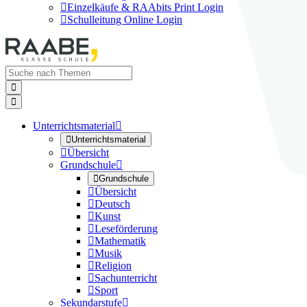

Einzelkäufe & RAAbits Print Login

Schulleitung Online Login


Unterrichtsmaterial


Unterrichtsmaterial

Übersicht
Grundschule


Grundschule

Übersicht

Deutsch

Kunst

Leseförderung

Mathematik

Musik

Religion

Sachunterricht

Sport
Sekundarstufe
