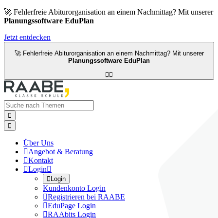
🚀 Fehlerfreie Abiturorganisation an einem Nachmittag? Mit unserer
Planungssoftware EduPlan
Jetzt entdecken
🚀 Fehlerfreie Abiturorganisation an einem Nachmittag? Mit unserer
Planungssoftware EduPlan




Über Uns

Angebot & Beratung

Kontakt

Login


Login
Kundenkonto Login

Registrieren bei RAABE

EduPage Login

RAAbits Login